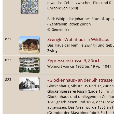
etwa das Gebiet zwischen Töss und Re
Chronik von 1548)
Bild: Wikipedia; Johannes Stumpf, upl
- Zentralbibliothek Zürich
© Gemeinfrei
Zwingli - Wohnhaus in Wildhaus
821
Das Haus der Familie Zwingli und Gebu
Zwingli.
Zypressenstrasse 9, Zürich
822
Wohnort von cir 1932 bis 19 Apr 1941
«Glockenhaus» an der Sihlstrasse
823
Glockenhaus, Sihlstr. 35 und 37, Zürich
Glockengiesserei Füssli (Ende 15. Jhr. 
Glockenhaus und umliegenden Gebäud
1843 geschlossen und 1864, der Glock
abgerissen. Das Areal wurde 1856 an 
(Gründer der Maschinenfabrik Escher W