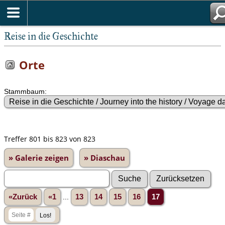
Reise in die Geschichte
Orte
Stammbaum:
Treffer 801 bis 823 von 823
» Galerie zeigen
» Diaschau
«Zurück
«1
...
13
14
15
16
17