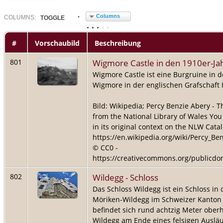
Columns
COL
UMN
S:
TOGGLE
#
Vorschaubild
Beschreibung
Wigmore Castle in den 1910er-Ja
801
Wigmore Castle ist eine Burgruine in 
Wigmore in der englischen Grafschaft 
Bild: Wikipedia; Percy Benzie Abery - T
from the National Library of Wales You
in its original context on the NLW Cata
https://en.wikipedia.org/wiki/Percy_Be
© CC0 -
https://creativecommons.org/publicdo
Wildegg - Schloss
802
Das Schloss Wildegg ist ein Schloss i
Möriken-Wildegg im Schweizer Kanton 
befindet sich rund achtzig Meter ober
Wildegg am Ende eines felsigen Ausläu