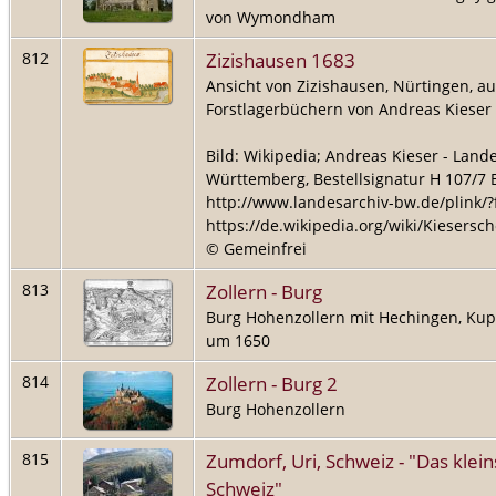
von Wymondham
Zizishausen 1683
812
Ansicht von Zizishausen, Nürtingen, a
Forstlagerbüchern von Andreas Kieser
Bild: Wikipedia; Andreas Kieser - Land
Württemberg, Bestellsignatur H 107/7 B
http://www.landesarchiv-bw.de/plink/?
https://de.wikipedia.org/wiki/Kiesersch
© Gemeinfrei
Zollern - Burg
813
Burg Hohenzollern mit Hechingen, Kupf
um 1650
Zollern - Burg 2
814
Burg Hohenzollern
Zumdorf, Uri, Schweiz - "Das klein
815
Schweiz"