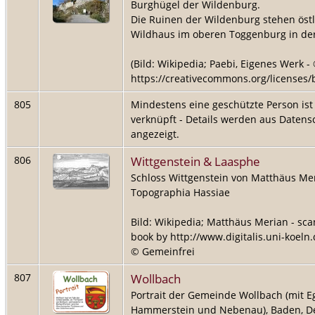
Burghügel der Wildenburg.
Die Ruinen der Wildenburg stehen östl
Wildhaus im oberen Toggenburg in der
(Bild: Wikipedia; Paebi, Eigenes Werk -
https://creativecommons.org/licenses/by
805
Mindestens eine geschützte Person is
verknüpft - Details werden aus Daten
angezeigt.
Wittgenstein & Laasphe
806
Schloss Wittgenstein von Matthäus Mer
Topographia Hassiae
Bild: Wikipedia; Matthäus Merian - scan
book by http://www.digitalis.uni-koeln.
© Gemeinfrei
Wollbach
807
Portrait der Gemeinde Wollbach (mit Eg
Hammerstein und Nebenau), Baden, D