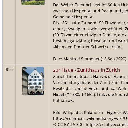
Der Weiler Zumdorf liegt im Süden Uri
zwischen Hospental und Realp und gehö
Gemeinde Hospental.
Bis 1851 hatte Zumdorf 50 Einwohner,
einer gewaltigen Lawine verschüttet. Z
(2017) von einer einzigen Familie, die 
besteht, ganzjährig bewohnt und wurde
«kleinsten Dorf der Schweiz» erklärt.
Foto: Manfred Stammler (18 Sep 2020)
zur Haue - Zunfthaus in Zürich
816
Zürich-Limmatquai : Haus «zur Haue»,
Versammlungshaus der Zunft zum Käm
Besitz der Familie Hirzel und u.a. Wo
Hirzel (* 1580; † 1652). Links die Südo
Rathauses.
Bild: Wikipedia; Roland zh - Eigenes We
https://commons.wikimedia.org/wiki/U
© CC BY-SA 3.0 - https://creativecommo