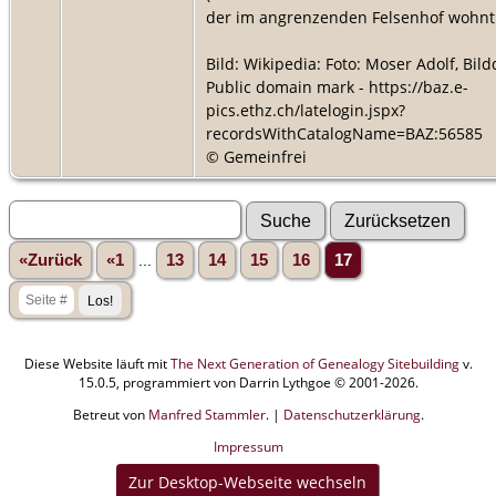
der im angrenzenden Felsenhof wohnt
Bild: Wikipedia: Foto: Moser Adolf, Bil
Public domain mark - https://baz.e-
pics.ethz.ch/latelogin.jspx?
recordsWithCatalogName=BAZ:56585
© Gemeinfrei
«Zurück
«1
...
13
14
15
16
17
Diese Website läuft mit
The Next Generation of Genealogy Sitebuilding
v.
15.0.5, programmiert von Darrin Lythgoe © 2001-2026.
Betreut von
Manfred Stammler
. |
Datenschutzerklärung
.
Impressum
Zur Desktop-Webseite wechseln