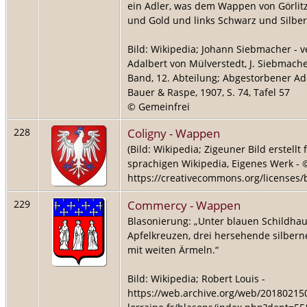
ein Adler, was dem Wappen von Görlitz
und Gold und links Schwarz und Silber
Bild: Wikipedia; Johann Siebmacher - v
Adalbert von Mülverstedt, J. Siebmach
Band, 12. Abteilung; Abgestorbener A
Bauer & Raspe, 1907, S. 74, Tafel 57
© Gemeinfrei
Coligny - Wappen
228
(Bild: Wikipedia; Zigeuner Bild erstell
sprachigen Wikipedia, Eigenes Werk - ©
https://creativecommons.org/licenses/b
Commercy - Wappen
229
Blasonierung: „Unter blauen Schildhaup
Apfelkreuzen, drei hersehende silber
mit weiten Ärmeln.“
Bild: Wikipedia; Robert Louis -
https://web.archive.org/web/20180215