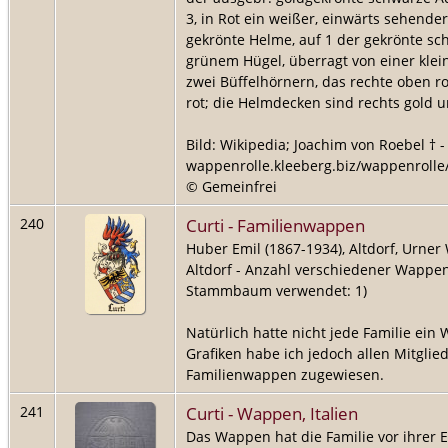
3, in Rot ein weißer, einwärts sehende
gekrönte Helme, auf 1 der gekrönte sc
grünem Hügel, überragt von einer kle
zwei Büffelhörnern, das rechte oben rot
rot; die Helmdecken sind rechts gold un
Bild: Wikipedia; Joachim von Roebel † -
wappenrolle.kleeberg.biz/wappenrolle
© Gemeinfrei
Curti - Familienwappen
240
Huber Emil (1867-1934), Altdorf, Urner
Altdorf - Anzahl verschiedener Wappen
Stammbaum verwendet: 1)
Natürlich hatte nicht jede Familie ein
Grafiken habe ich jedoch allen Mitglie
Familienwappen zugewiesen.
Curti - Wappen, Italien
241
Das Wappen hat die Familie vor ihrer 