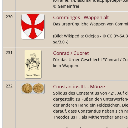
lorraine.fr/blasons/index.php?dept
© Gemeinfrei
Comminges - Wappen alt
230
Das ursprüngliche Wappen von Commi
(Bild: Wikipedia; Odejea - © CC BY-SA 
sa/3.0 -)
Conrad / Cuoret
231
Für das Urner Geschlecht "Conrad / Cu
kein Wappen..
Constantius III. - Münze
232
Solidus des Constantius von 421. Auf d
dargestellt, zu Füßen den unterworfene
der anderen Hand ein Feldzeichen. Di
darauf, dass Constantius neben sich n
Theodosius II., als Mitherrscher anerk