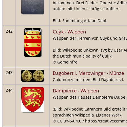
bekommen. Drei Felder: Oberste: Adler, 
unten: mit Linien schräg schraffiert.
Bild: Sammlung Ariane Dahl
Cuyk - Wappen
242
Wappen der Herren von Cuyk und Gra
Bild: Wikipedia; Unkown, svg by User:A
the Dutch municipality of Cuijk.
© Gemeinfrei
Dagobert I. Merowinger - Münze
243
Goldmünze mit dem Bild Dagoberts I.
Dampierre - Wappen
244
Wappen des Hauses Dampierre (Aube)
(Bild: Wikipedia; Caranorn Bild erstell
sprachigen Wikipedia, Eigenes Werk
© CC BY-SA 4.0 / https://creativecommon