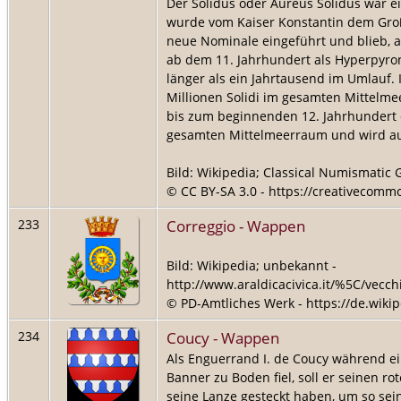
Der Solidus oder Aureus Solidus war e
wurde vom Kaiser Konstantin dem Große
neue Nominale eingeführt und blieb, 
ab dem 11. Jahrhundert als Hyperpyron
länger als ein Jahrtausend im Umlauf. 
Millionen Solidi im gesamten Mittelm
bis zum beginnenden 12. Jahrhundert 
gesamten Mittelmeerraum und wird auch
Bild: Wikipedia; Classical Numismatic 
© CC BY-SA 3.0 - https://creativecommo
Correggio - Wappen
233
Bild: Wikipedia; unbekannt -
http://www.araldicacivica.it/%5C/vec
© PD-Amtliches Werk - https://de.wikip
Coucy - Wappen
234
Als Enguerrand I. de Coucy während e
Banner zu Boden fiel, soll er seinen 
seine Lanze gesteckt haben, um so se