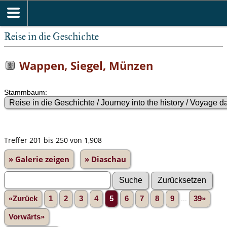
Reise in die Geschichte
Wappen, Siegel, Münzen
Stammbaum:
Treffer 201 bis 250 von 1,908
» Galerie zeigen
» Diaschau
«Zurück
1
2
3
4
5
6
7
8
9
...
39»
Vorwärts»