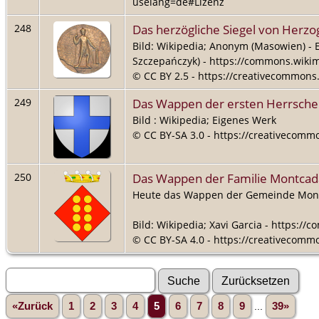
uselang=de#Lizenz
Das herzögliche Siegel von Herzo
248
Bild: Wikipedia; Anonym (Masowien) - 
Szczepańczyk) - https://commons.wikim
© CC BY 2.5 - https://creativecommons.
Das Wappen der ersten Herrscher
249
Bild : Wikipedia; Eigenes Werk
© CC BY-SA 3.0 - https://creativecommo
Das Wappen der Familie Montcad
250
Heute das Wappen der Gemeinde Mont
Bild: Wikipedia; Xavi Garcia - https:/
© CC BY-SA 4.0 - https://creativecommo
«Zurück
1
2
3
4
5
6
7
8
9
...
39»