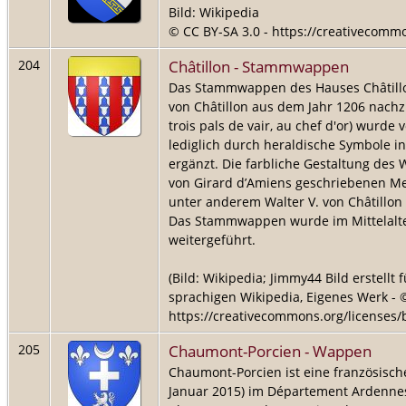
Bild: Wikipedia
© CC BY-SA 3.0 - https://creativecommo
Châtillon - Stammwappen
204
Das Stammwappen des Hauses Châtillon 
von Châtillon aus dem Jahr 1206 nachz
trois pals de vair, au chef d'or) wurde
lediglich durch heraldische Symbole i
ergänzt. Die farbliche Gestaltung des
von Girard d’Amiens geschriebenen Mel
unter anderem Walter V. von Châtillon 
Das Stammwappen wurde im Mittelalter
weitergeführt.
(Bild: Wikipedia; Jimmy44 Bild erstellt
sprachigen Wikipedia, Eigenes Werk - ©
https://creativecommons.org/licenses/b
Chaumont-Porcien - Wappen
205
Chaumont-Porcien ist eine französisc
Januar 2015) im Département Ardennes 