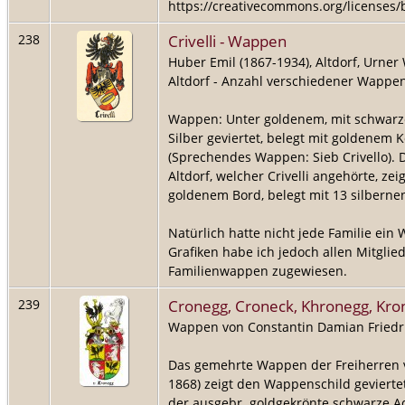
https://creativecommons.org/licenses/b
Crivelli - Wappen
238
Huber Emil (1867-1934), Altdorf, Urner
Altdorf - Anzahl verschiedener Wappen
Wappen: Unter goldenem, mit schwarze
Silber geviertet, belegt mit goldenem 
(Sprechendes Wappen: Sieb Crivello).
Altdorf, welcher Crivelli angehörte, z
goldenem Bord, belegt mit 13 silberne
Natürlich hatte nicht jede Familie ein
Grafiken habe ich jedoch allen Mitglie
Familienwappen zugewiesen.
Cronegg, Croneck, Khronegg, Kro
239
Wappen von Constantin Damian Friedri
Das gemehrte Wappen der Freiherren 
1868) zeigt den Wappenschild geviertet
der ausgebr. goldgekrönte schwarze Ad