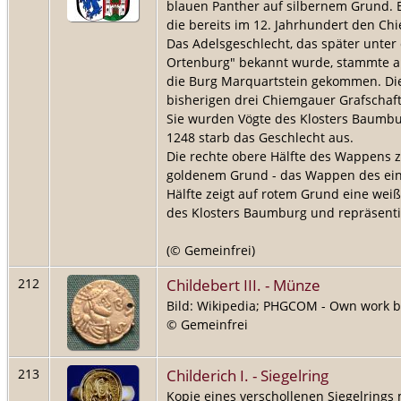
blauen Panther auf silbernem Grund. 
die bereits im 12. Jahrhundert den C
Das Adelsgeschlecht, das später unte
Ortenburg" bekannt wurde, stammte au
die Burg Marquartstein gekommen. Die
bisherigen drei Chiemgauer Grafschaft
Sie wurden Vögte des Klosters Baumbu
1248 starb das Geschlecht aus.
Die rechte obere Hälfte des Wappens 
goldenem Grund - das Wappen des eins
Hälfte zeigt auf rotem Grund eine we
des Klosters Baumburg und repräsentie
(© Gemeinfrei)
Childebert III. - Münze
212
Bild: Wikipedia; PHGCOM - Own work b
© Gemeinfrei
Childerich I. - Siegelring
213
Kopie eines verschollenen Siegelrings 