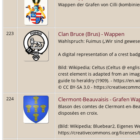
Wappen der Grafen von Cilli (kombinier
Clan Bruce (Brus) - Wappen
223
Wahlspruch: Fuimus („Wir sind gewese
A digital representation of a crest bad
Bild: Wikipedia; Celtus (Celtus @ engl
crest element is adapted from an image
guide to heraldry (1909). - https://en.w
© CC BY-SA 3.0 - https://creativecommo
Clermont-Beauvaisis - Grafen W
224
Blason des comtes de Clermont-en-Beauv
disposées en croix.
(Bild: Wikipedia; Bluebear2, Eigenes We
https://creativecommons.org/licenses/b