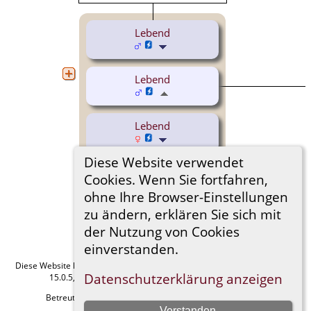
Lebend
Lebend
Lebend
Diese Website verwendet
Erhard Stammler
Cookies. Wenn Sie fortfahren,
(1955-2016)
ohne Ihre Browser-Einstellungen
zu ändern, erklären Sie sich mit
der Nutzung von Cookies
einverstanden.
Diese Website läuft mit
The Next Generation of Genealogy Sitebuilding
v.
Datenschutzerklärung anzeigen
15.0.5, programmiert von Darrin Lythgoe © 2001-2026.
Betreut von
Manfred Stammler
. |
Datenschutzerklärung
.
Verstanden