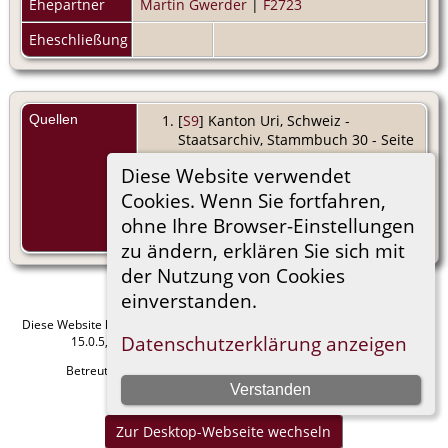
Ehepartner
Martin Gwerder
|
F2723
Eheschließung
Quellen
[
S9
] Kanton Uri, Schweiz -
Staatsarchiv, Stammbuch 30 - Seite
329 - Würsch 1c.
Diese Website verwendet
[
S9
] Kanton Uri, Schweiz -
Cookies. Wenn Sie fortfahren,
Staatsarchiv, Stammbuch 30 - Seite
ohne Ihre Browser-Einstellungen
329 - Würsch 2.
zu ändern, erklären Sie sich mit
der Nutzung von Cookies
einverstanden.
Diese Website läuft mit
The Next Generation of Genealogy Sitebuilding
v.
Datenschutzerklärung anzeigen
15.0.5, programmiert von Darrin Lythgoe © 2001-2026.
Betreut von
Manfred Stammler
. |
Datenschutzerklärung
.
Verstanden
Impressum
Zur Desktop-Webseite wechseln