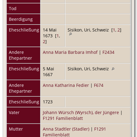
Tod
Beerdigung
Eheschließung
14 Mai
Sisikon, Uri, Schweiz [
1
,
2
]
1673 [
1
,
2
]
Andere
Anna Maria Barbara Imhof
|
F2434
Ehepartner
Eheschließung
5 Mai
Sisikon, Uri, Schweiz
1667
Andere
Anna Katharina Fedier
|
F674
Ehepartner
Eheschließung
1723
Vater
Johann Würsch (Wyrsch), der Jüngere
|
F1291 Familienblatt
Mutter
Anna Stadtler (Stadler)
|
F1291
Familienblatt