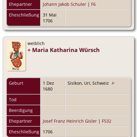
Ehepartner
Johann Jakob Schuler
|
F6
Eheschließung
31 Mai
1706
weiblich
+
Maria Katharina Würsch
Geburt
1 Dez
Sisikon, Uri, Schweiz
1680
Tod
Beerdigung
Ehepartner
Josef Franz Heinrich Gisler
|
F532
Eheschließung
1706