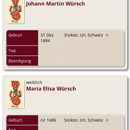
Johann Martin Würsch
Geburt
31 Dez
Sisikon, Uri, Schweiz
1684
Tod
Beerdigung
weiblich
Maria Elisa Würsch
Geburt
cir 1686
Sisikon, Uri, Schweiz