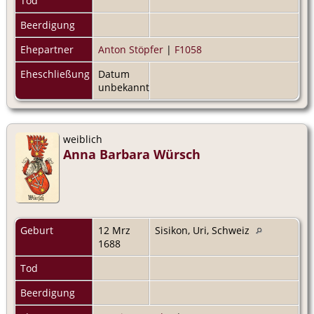
Tod
Beerdigung
Ehepartner
Anton Stöpfer
|
F1058
Eheschließung
Datum
unbekannt
weiblich
Anna Barbara Würsch
Geburt
12 Mrz
Sisikon, Uri, Schweiz
1688
Tod
Beerdigung