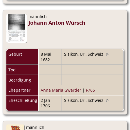
männlich
Johann Anton Würsch
Geburt
8 Mai
Sisikon, Uri, Schweiz
1682
Tod
Beerdigung
Ehepartner
Anna Maria Gwerder
|
F765
Eheschließung
2 Jan
Sisikon, Uri, Schweiz
1706
männlich