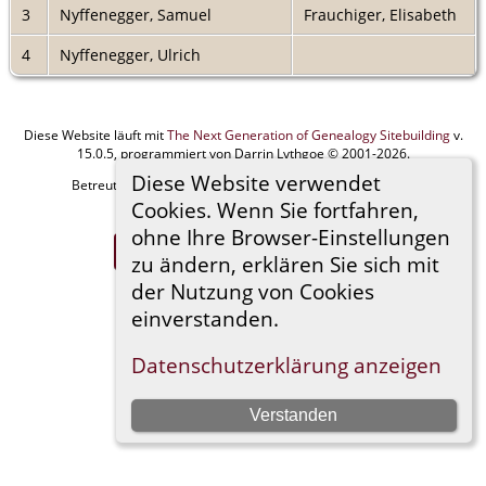
3
Nyffenegger, Samuel
Frauchiger, Elisabeth
4
Nyffenegger, Ulrich
Diese Website läuft mit
The Next Generation of Genealogy Sitebuilding
v.
15.0.5, programmiert von Darrin Lythgoe © 2001-2026.
Diese Website verwendet
Betreut von
Manfred Stammler
. |
Datenschutzerklärung
.
Cookies. Wenn Sie fortfahren,
Impressum
ohne Ihre Browser-Einstellungen
Zur Desktop-Webseite wechseln
zu ändern, erklären Sie sich mit
der Nutzung von Cookies
einverstanden.
Datenschutzerklärung anzeigen
Verstanden