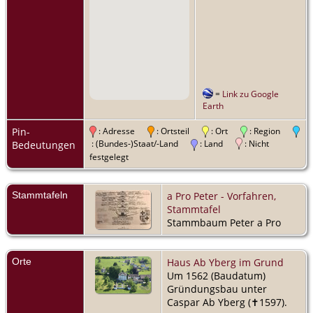
=
Link zu Google
Earth
Pin-
: Adresse
: Ortsteil
: Ort
: Region
: (Bundes-)Staat/-Land
: Land
: Nicht
Bedeutungen
festgelegt
Stammtafeln
a Pro Peter - Vorfahren,
Stammtafel
Stammbaum Peter a Pro
Orte
Haus Ab Yberg im Grund
Um 1562 (Baudatum)
Gründungsbau unter
Caspar Ab Yberg (✝︎1597).