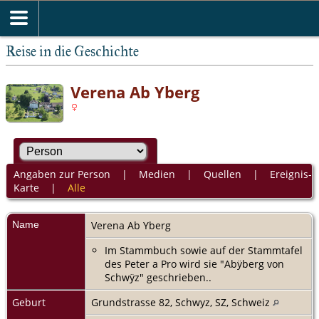
Reise in die Geschichte
Verena Ab Yberg
Angaben zur Person
|
Medien
|
Quellen
|
Ereignis-
Karte
|
Alle
Name
Verena
Ab Yberg
Im Stammbuch sowie auf der Stammtafel
des Peter a Pro wird sie "Abÿberg von
Schwÿz" geschrieben..
Geburt
Grundstrasse 82, Schwyz, SZ, Schweiz