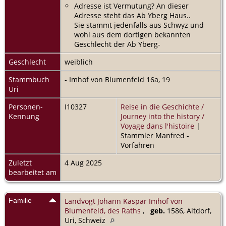
Adresse ist Vermutung? An dieser
Adresse steht das Ab Yberg Haus..
Sie stammt jedenfalls aus Schwyz und
wohl aus dem dortigen bekannten
Geschlecht der Ab Yberg-
Geschlecht
weiblich
Stammbuch
- Imhof von Blumenfeld 16a, 19
Uri
Personen-
I10327
Reise in die Geschichte /
Kennung
Journey into the history /
Voyage dans l'histoire
|
Stammler Manfred -
Vorfahren
Zuletzt
4 Aug 2025
bearbeitet am
Familie
Landvogt Johann Kaspar Imhof von
Blumenfeld, des Raths
,
geb.
1586, Altdorf,
Uri, Schweiz