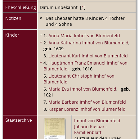
Eheschließung
Datum unbekannt [
1
]
Notizen
Das Ehepaar hatte 8 Kinder, 4 Töchter
und 4 Söhne
Kinder
+
1.
Anna Maria Imhof von Blumenfeld
+
2.
Anna Katharina Imhof von Blumenfeld
,
geb.
1609
3.
Lieutenant Karl Imhof von Blumenfeld
+
4.
Hauptmann Franz Emanuel Imhof von
Blumenfeld
,
geb.
1616
5.
Lieutenant Christoph Imhof von
Blumenfeld
6.
Maria Eva Imhof von Blumenfeld
,
geb.
1621
7.
Maria Barbara Imhof von Blumenfeld
8.
Kaspar Lorenz Imhof von Blumenfeld
Staatsarchive
Imhof von Blumenfeld
Johann Kaspar -
Familienblatt
Auszug aus den Urner