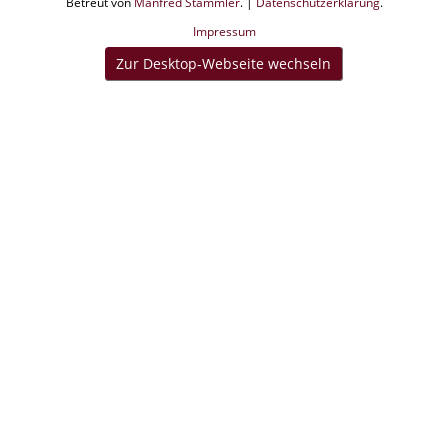
Betreut von
Manfred Stammler
. |
Datenschutzerklärung
.
Impressum
Zur Desktop-Webseite wechseln