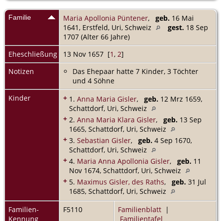
Familie
Maria Apollonia Püntener
,
geb.
16 Mai
1641, Erstfeld, Uri, Schweiz
gest.
18 Sep
1707 (Alter 66 Jahre)
Eheschließung
13 Nov 1657 [
1
,
2
]
Notizen
Das Ehepaar hatte 7 Kinder, 3 Töchter
und 4 Söhne
Kinder
+
1.
Anna Maria Gisler
,
geb.
12 Mrz 1659,
Schattdorf, Uri, Schweiz
+
2.
Anna Maria Klara Gisler
,
geb.
13 Sep
1665, Schattdorf, Uri, Schweiz
+
3.
Sebastian Gisler
,
geb.
4 Sep 1670,
Schattdorf, Uri, Schweiz
+
4.
Maria Anna Apollonia Gisler
,
geb.
11
Nov 1674, Schattdorf, Uri, Schweiz
+
5.
Maximus Gisler, des Raths
,
geb.
31 Jul
1685, Schattdorf, Uri, Schweiz
Familien-
F5110
Familienblatt
|
Kennung
Familientafel