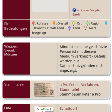
=
Link zu Google
Earth
Pin-
: Adresse
: Ortsteil
: Ort
: Region
: (Bundes-)Staat/-Land
: Land
: Nicht
Bedeutungen
festgelegt
Wappen,
Mindestens eine geschützte
Siegel,
Person ist mit diesem
Münzen
Medium verknüpft - Details
werden aus
Datenschutzgründen nicht
angezeigt.
Stammtafeln
a Pro Peter - Vorfahren,
Stammtafel
Stammbaum Peter a Pro
Orte
Schattdorf