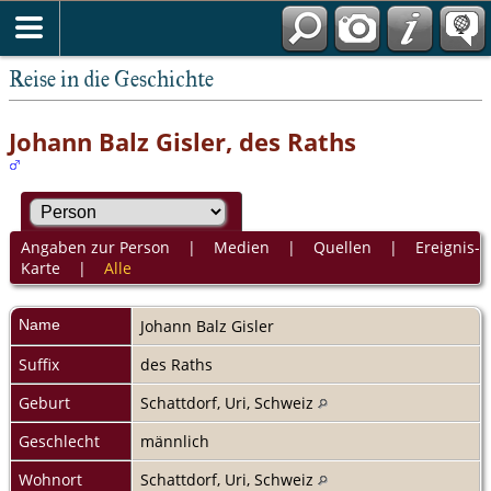
Reise in die Geschichte
Johann Balz Gisler, des Raths
Angaben zur Person
|
Medien
|
Quellen
|
Ereignis-
Karte
|
Alle
Name
Johann Balz
Gisler
Suffix
des Raths
Geburt
Schattdorf, Uri, Schweiz
Geschlecht
männlich
Wohnort
Schattdorf, Uri, Schweiz