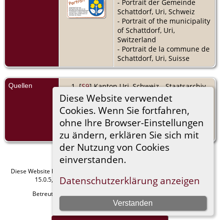
- Portrait der Gemeinde
Schattdorf, Uri, Schweiz
- Portrait of the municipality
of Schattdorf, Uri,
Switzerland
- Portrait de la commune de
Schattdorf, Uri, Suisse
Quellen
[
S9
] Kanton Uri, Schweiz - Staatsarchiv,
Stammbuch 27 - Seite 19 - Püntener
Diese Website verwendet
37c.
Cookies. Wenn Sie fortfahren,
ohne Ihre Browser-Einstellungen
[
S9
] Kanton Uri, Schweiz - Staatsarchiv,
Stammbuch 12 - Seite 131 - Gisler 30.
zu ändern, erklären Sie sich mit
der Nutzung von Cookies
einverstanden.
Diese Website läuft mit
The Next Generation of Genealogy Sitebuilding
v.
Datenschutzerklärung anzeigen
15.0.5, programmiert von Darrin Lythgoe © 2001-2026.
Betreut von
Manfred Stammler
. |
Datenschutzerklärung
.
Verstanden
Impressum