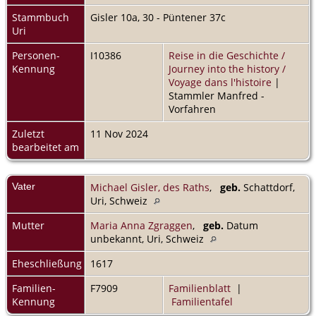
Stammbuch
Gisler 10a, 30 - Püntener 37c
Uri
Personen-
I10386
Reise in die Geschichte /
Kennung
Journey into the history /
Voyage dans l'histoire
|
Stammler Manfred -
Vorfahren
Zuletzt
11 Nov 2024
bearbeitet am
Vater
Michael Gisler, des Raths
,
geb.
Schattdorf,
Uri, Schweiz
Mutter
Maria Anna Zgraggen
,
geb.
Datum
unbekannt, Uri, Schweiz
Eheschließung
1617
Familien-
F7909
Familienblatt
|
Kennung
Familientafel