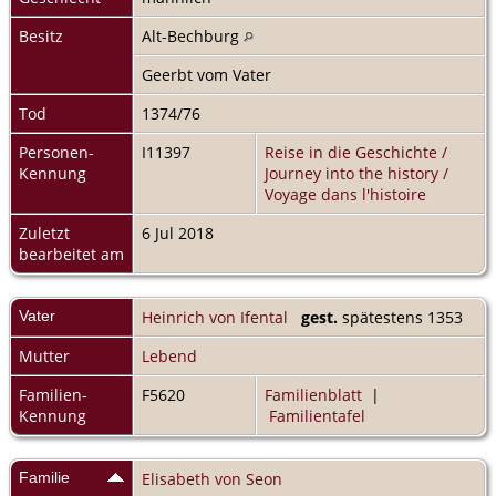
Besitz
Alt-Bechburg
Geerbt vom Vater
Tod
1374/76
Personen-
I11397
Reise in die Geschichte /
Kennung
Journey into the history /
Voyage dans l'histoire
Zuletzt
6 Jul 2018
bearbeitet am
Vater
Heinrich von Ifental
gest.
spätestens 1353
Mutter
Lebend
Familien-
F5620
Familienblatt
|
Kennung
Familientafel
Familie
Elisabeth von Seon