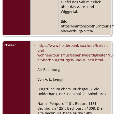
Gipfel des Säli mit Blick
über das Aare- und
Wiggertal.
Bild:
https://kantonsolothurntouris
alt-wartburg-olten/
Notizen
https://www.holderbank-so.ch/de/freizeit-
und-
wohnen/tourismus/sehenswuerdigkeiten/rui
alt-bechburg/burgen-und-ruinen.html
Alt-Bechburg
Von A. E. Jaeggli
Burgruine im ehem. Buchsgau, (Gde.
Holderbank, Bez. Balsthal, kt. Solothurn).
Name: Pehpurc 1101. Beburc 1181.
Bechburch 1251. Bechpurch 1308. Die
alte Bechburg, bede burge 1405.