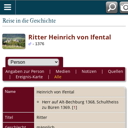
Reise in die Geschichte
Ritter Heinrich von Ifental
- 1376
Angaben zur Person
|
Medien
|
Notizen
|
Quellen
|
Ereignis-Karte
|
Alle
Name
Heinrich
von Ifental
Herr auf Alt-Bechburg 1368, Schultheiss
zu Büren 1369. [
1
]
Titel
Ritter
Geschlecht
männlich