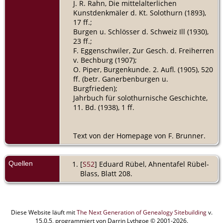
J. R. Rahn, Die mittelalterlichen
Kunstdenkmäler d. Kt. Solothurn (1893),
17 ff.;
Burgen u. Schlösser d. Schweiz Ill (1930),
23 ff.;
F. Eggenschwiler, Zur Gesch. d. Freiherren
v. Bechburg (1907);
O. Piper, Burgenkunde. 2. Aufl. (1905), 520
ff. (betr. Ganerbenburgen u.
Burgfrieden);
Jahrbuch für solothurnische Geschichte,
11. Bd. (1938), 1 ff.
Text von der Homepage von F. Brunner.
Quellen
[
S52
] Eduard Rübel, Ahnentafel Rübel-
Blass, Blatt 208.
Diese Website läuft mit
The Next Generation of Genealogy Sitebuilding
v.
15.0.5, programmiert von Darrin Lythgoe © 2001-2026.