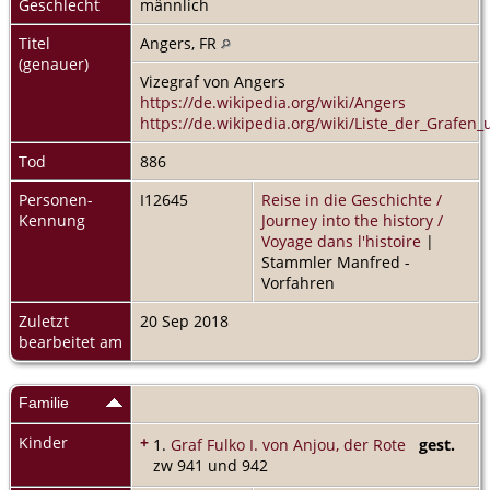
Geschlecht
männlich
Titel
Angers, FR
(genauer)
Vizegraf von Angers
https://de.wikipedia.org/wiki/Angers
https://de.wikipedia.org/wiki/Liste_der_Grafe
Tod
886
Personen-
I12645
Reise in die Geschichte /
Kennung
Journey into the history /
Voyage dans l'histoire
|
Stammler Manfred -
Vorfahren
Zuletzt
20 Sep 2018
bearbeitet am
Familie
Kinder
+
1.
Graf Fulko I. von Anjou, der Rote
gest.
zw 941 und 942