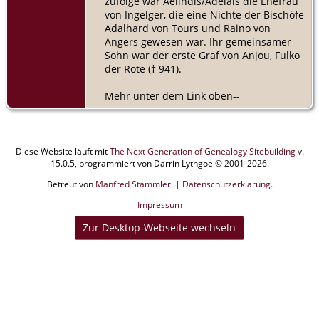
zufolge war Aelindis/Adelais die Ehefrau
von Ingelger, die eine Nichte der Bischöfe
Adalhard von Tours und Raino von
Angers gewesen war. Ihr gemeinsamer
Sohn war der erste Graf von Anjou, Fulko
der Rote († 941).
Mehr unter dem Link oben--
Diese Website läuft mit
The Next Generation of Genealogy Sitebuilding
v.
15.0.5, programmiert von Darrin Lythgoe © 2001-2026.
Betreut von
Manfred Stammler
. |
Datenschutzerklärung
.
Impressum
Zur Desktop-Webseite wechseln