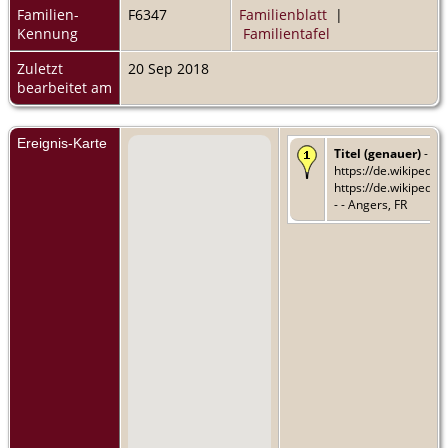
Familien-
F6347
Familienblatt
|
Kennung
Familientafel
Zuletzt
20 Sep 2018
bearbeitet am
Ereignis-Karte
Titel (genauer)
- Vi
https://de.wikipedia
https://de.wikipedi
- - Angers, FR