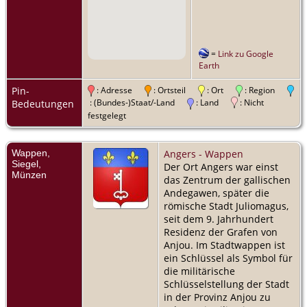
=
Link zu Google
Earth
Pin-
: Adresse
: Ortsteil
: Ort
: Region
: (Bundes-)Staat/-Land
: Land
: Nicht
Bedeutungen
festgelegt
Wappen,
Angers - Wappen
Siegel,
Der Ort Angers war einst
Münzen
das Zentrum der gallischen
Andegawen, später die
römische Stadt Juliomagus,
seit dem 9. Jahrhundert
Residenz der Grafen von
Anjou. Im Stadtwappen ist
ein Schlüssel als Symbol für
die militärische
Schlüsselstellung der Stadt
in der Provinz Anjou zu