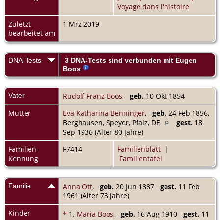
Voyage dans l'histoire
Zuletzt
1 Mrz 2019
bearbeitet am
DNA-Tests
3 DNA-Tests sind verbunden mit Eugen
Boos
Vater
Rudolf Franz Boos
,
geb.
10 Okt 1854
Mutter
Eva Katharina Benninger
,
geb.
24 Feb 1856,
Berghausen, Speyer, Pfalz, DE
gest.
18
Sep 1936 (Alter 80 Jahre)
Familien-
F7414
Familienblatt
|
Kennung
Familientafel
Familie
Anna Ott
,
geb.
20 Jun 1887
gest.
11 Feb
1961 (Alter 73 Jahre)
Kinder
+
1.
Maria Boos
,
geb.
16 Aug 1910
gest.
11