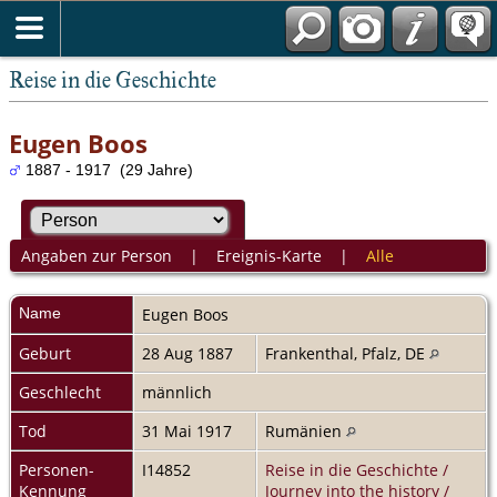
Reise in die Geschichte
Eugen Boos
1887 - 1917 (29 Jahre)
Angaben zur Person
|
Ereignis-Karte
|
Alle
Name
Eugen
Boos
Geburt
28 Aug 1887
Frankenthal, Pfalz, DE
Geschlecht
männlich
Tod
31 Mai 1917
Rumänien
Personen-
I14852
Reise in die Geschichte /
Kennung
Journey into the history /