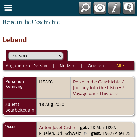
Reise in die Geschichte
Lebend
Angaben zur Person
|
Notizen
|
Quellen
|
Alle
Personen-
I15666
Reise in die Geschichte /
Kennung
Journey into the history /
Voyage dans l'histoire
Zuletzt
18 Aug 2020
bearbeitet am
Vater
Anton Josef Gisler
,
geb.
28 Mai 1892,
Flüelen, Uri, Schweiz
gest.
1967 (Alter 75