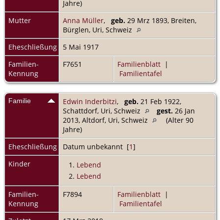
Jahre)
Mutter
Anna Müller
,
geb.
29 Mrz 1893, Breiten,
Bürglen, Uri, Schweiz
Eheschließung
5 Mai 1917
Familien-
F7651
Familienblatt
|
Kennung
Familientafel
Familie
Edwin Inderbitzi
,
geb.
21 Feb 1922,
Schattdorf, Uri, Schweiz
gest.
26 Jan
2013, Altdorf, Uri, Schweiz
(Alter 90
Jahre)
Eheschließung
Datum unbekannt [
1
]
Kinder
1.
Lebend
2.
Lebend
Familien-
F7894
Familienblatt
|
Kennung
Familientafel