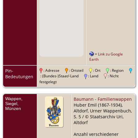
=
Link zu Google
Earth
Pin-
: Adresse
: Ortsteil
: Ort
: Region
: (Bundes-)Staat/-Land
: Land
: Nicht
Bedeutungen
festgelegt
Wappen,
Baumann - Familienwappen
Siegel,
Huber Emil (1867-1934),
Münzen
Altdorf, Urner Wappenbuch,
S. 5 / © Staatsarchiv Uri,
Altdorf
Anzahl verschiedener