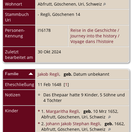
Wohnort
Abfrutt, Göschenen, Uri, Schweiz
Stammbuch
- Regli, Göschenen 14
Uri
Personen-
I16178
Reise in die Geschichte /
Kennung
Journey into the history /
Voyage dans l'histoire
Zuletzt
30 Okt 2024
bearbeitet am
Familie
Jakob Regli
,
geb.
Datum unbekannt
Eheschließung
11 Feb 1648 [
1
]
Notizen
Das Ehepaar hatte 9 Kinder, 5 Söhne und
4 Töchter
Kinder
+
1.
Margaritha Regli
,
geb.
10 Mrz 1652,
Abfrutt, Göschenen, Uri, Schweiz
+
2.
Johann Jakob Stephan Regli
,
geb.
1662,
Abfrutt, Göschenen, Uri, Schweiz