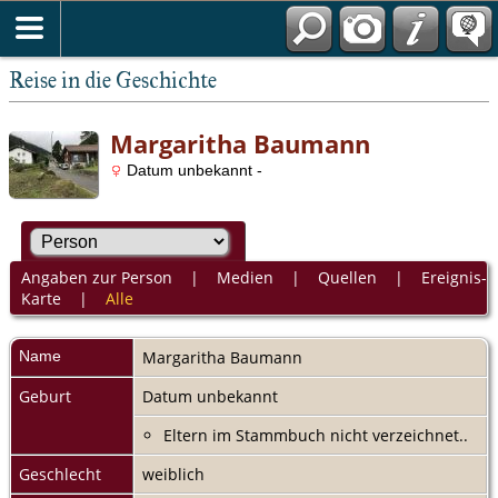
Reise in die Geschichte
Margaritha Baumann
Datum unbekannt -
Angaben zur Person
|
Medien
|
Quellen
|
Ereignis-
Karte
|
Alle
Name
Margaritha
Baumann
Geburt
Datum unbekannt
Eltern im Stammbuch nicht verzeichnet..
Geschlecht
weiblich