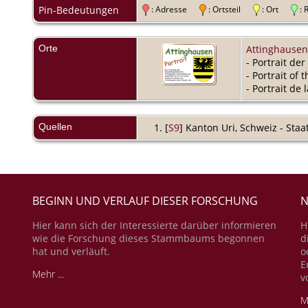
Pin-Bedeutungen
: Adresse
: Ortsteil
: Ort
:
Orte
Attinghausen
- Portrait de
- Portrait of
- Portrait de
Quellen
[
S9
] Kanton Uri, Schweiz - Sta
BEGINN UND VERLAUF DIESER FORSCHUNG
N
Hier kann sich der Interessierte darüber informieren
H
wie die Forschung dieses Stammbaums begonnen
d
hat und verläuft.
o
E
Mehr ...
v
M