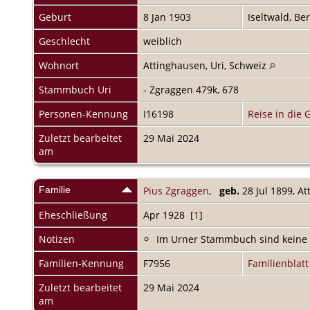
Geburt
8 Jan 1903
Iseltwald, Be
Geschlecht
weiblich
Wohnort
Attinghausen, Uri, Schweiz
Stammbuch Uri
- Zgraggen 479k, 678
Personen-Kennung
I16198
Reise in die 
Zuletzt bearbeitet
29 Mai 2024
am
Familie
Pius Zgraggen
,
geb.
28 Jul 1899, A
Eheschließung
Apr 1928 [
1
]
Notizen
Im Urner Stammbuch sind keine 
Familien-Kennung
F7956
Familienblatt
Zuletzt bearbeitet
29 Mai 2024
am