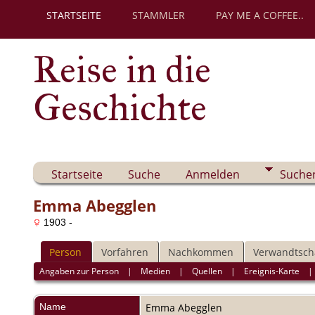
STARTSEITE
STAMMLER
PAY ME A COFFEE..
Reise in die
Geschichte
Startseite
Suche
Anmelden
Suche
Emma Abegglen
1903 -
Person
Vorfahren
Nachkommen
Verwandtsch
Angaben zur Person
|
Medien
|
Quellen
|
Ereignis-Karte
Name
Emma
Abegglen