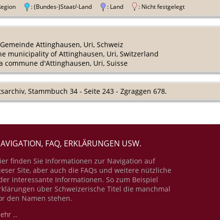
 Region
: (Bundes-)Staat/-Land
: Land
: Nicht festgelegt
r Gemeinde Attinghausen, Uri, Schweiz
 the municipality of Attinghausen, Uri, Switzerland
 la commune d'Attinghausen, Uri, Suisse
atsarchiv, Stammbuch 34 - Seite 243 - Zgraggen 678.
AVIGATION, FAQ, ERKLÄRUNGEN USW.
ier finden Sie Informationen zur Navigation auf
ieser Site, aber auch die FAQs und weitere nützliche
der interessante Informationen. So zum Beispiel
rklärungen über Schweizerische Titel die manchmal
or den Namen stehen.
ehr ...