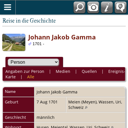
Reise in die Geschichte
Johann Jakob Gamma
1701 -
Angaben zur Person
|
Medien
|
Quellen
|
Ereignis-
Karte
|
Alle
Name
Johann Jakob
Gamma
Geburt
7 Aug 1701
Meien (Meyen), Wassen, Uri,
Schweiz
Geschlecht
männlich
Wohnort
Husen, Meiental, Wassen, Uri, Schweiz