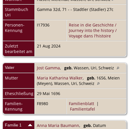
Stammbuch
Gamma 32d, 71 - - Stadtler (Stadler) 27c
Uri
Personen-
I17936
Reise in die Geschichte /
Kennung
Journey into the history /
Voyage dans l'histoire
Zuletzt
21 Aug 2024
bearbeitet am
Vater
Jost Gamma
,
geb.
Wassen, Uri, Schweiz
Mutter
Maria Katharina Walker
,
geb.
1656, Meien
(Meyen), Wassen, Uri, Schweiz
Eheschließung
29 Mai 1696
Familien-
F8980
Familienblatt
|
Kennung
Familientafel
Familie 1
Anna Maria Baumann
,
geb.
Datum