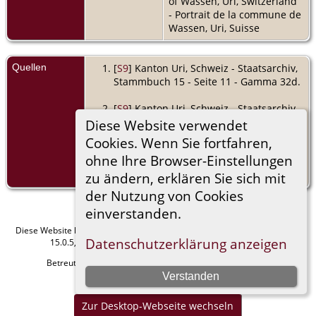
of Wassen, Uri, Switzerland
- Portrait de la commune de
Wassen, Uri, Suisse
Quellen
[
S9
] Kanton Uri, Schweiz - Staatsarchiv,
Stammbuch 15 - Seite 11 - Gamma 32d.
[
S9
] Kanton Uri, Schweiz - Staatsarchiv,
Stammbuch 15 - Seite 25 - Gamma 71.
Diese Website verwendet
Cookies. Wenn Sie fortfahren,
[
S9
] Kanton Uri, Schweiz - Staatsarchiv,
ohne Ihre Browser-Einstellungen
Stammbuch 28 - Seite 364 - Stadtler
(Stadler) 27c.
zu ändern, erklären Sie sich mit
der Nutzung von Cookies
einverstanden.
Diese Website läuft mit
The Next Generation of Genealogy Sitebuilding
v.
Datenschutzerklärung anzeigen
15.0.5, programmiert von Darrin Lythgoe © 2001-2026.
Betreut von
Manfred Stammler
. |
Datenschutzerklärung
.
Verstanden
Impressum
Zur Desktop-Webseite wechseln