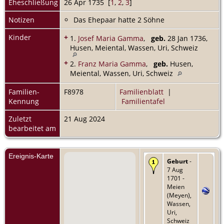
Eheschließung
26 Apr 1735 [
1
,
2
,
3
]
Notizen
Das Ehepaar hatte 2 Söhne
Kinder
+
1.
Josef Maria Gamma
,
geb.
28 Jan 1736,
Husen, Meiental, Wassen, Uri, Schweiz
+
2.
Franz Maria Gamma
,
geb.
Husen,
Meiental, Wassen, Uri, Schweiz
Familien-
F8978
Familienblatt
|
Kennung
Familientafel
Zuletzt
21 Aug 2024
bearbeitet am
Ereignis-Karte
Geburt
-
7 Aug
1701 -
Meien
(Meyen),
Wassen,
Uri,
Schweiz