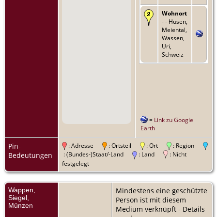
Wohnort
- - Husen,
Meiental,
Wassen,
Uri,
Schweiz
=
Link zu Google
Earth
Pin-
: Adresse
: Ortsteil
: Ort
: Region
: (Bundes-)Staat/-Land
: Land
: Nicht
Bedeutungen
festgelegt
Wappen,
Mindestens eine geschützte
Siegel,
Person ist mit diesem
Münzen
Medium verknüpft - Details