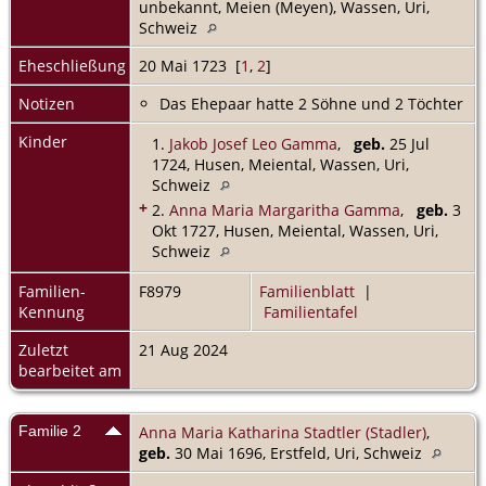
unbekannt, Meien (Meyen), Wassen, Uri,
Schweiz
Eheschließung
20 Mai 1723 [
1
,
2
]
Notizen
Das Ehepaar hatte 2 Söhne und 2 Töchter
Kinder
1.
Jakob Josef Leo Gamma
,
geb.
25 Jul
1724, Husen, Meiental, Wassen, Uri,
Schweiz
+
2.
Anna Maria Margaritha Gamma
,
geb.
3
Okt 1727, Husen, Meiental, Wassen, Uri,
Schweiz
Familien-
F8979
Familienblatt
|
Kennung
Familientafel
Zuletzt
21 Aug 2024
bearbeitet am
Familie 2
Anna Maria Katharina Stadtler (Stadler)
,
geb.
30 Mai 1696, Erstfeld, Uri, Schweiz