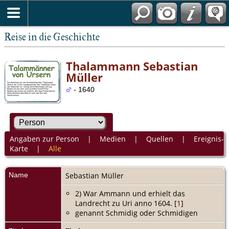
Reise in die Geschichte
Thalammann Sebastian
Müller
- 1640
Angaben zur Person
|
Medien
|
Quellen
|
Ereignis-
Karte
|
Alle
Name
Sebastian
Müller
2) War Ammann und erhielt das
Landrecht zu Uri anno 1604. [
1
]
genannt Schmidig oder Schmidigen