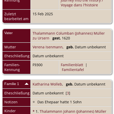
Kennung
Journey into the history /
Voyage dans l'histoire
Zuletzt
15 Feb 2025
bearbeitet am
Vater
Thalammann Columban (Johannes) Müller
zu Ursern
gest.
1620
Mutter
Verena Isenmann
,
geb.
Datum unbekannt
Eheschließung
Datum unbekannt
Familien-
F9300
Familienblatt
|
Kennung
Familientafel
Familie 1
Katharina Wolleb
,
geb.
Datum unbekannt
Eheschließung
Datum unbekannt [
3
]
Notizen
Das Ehepaar hatte 1 Sohn
Kinder
+
1.
Thalammann Johann (Johannes) Müller