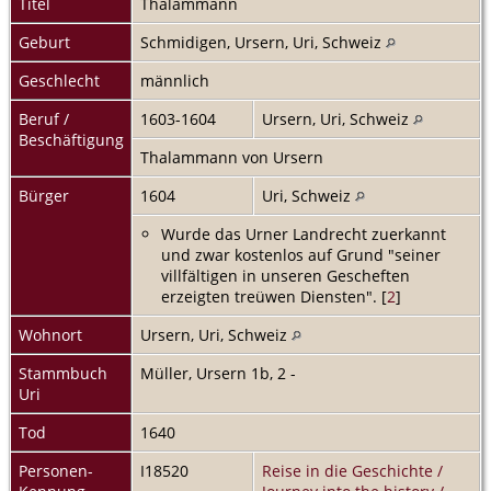
Titel
Thalammann
Geburt
Schmidigen, Ursern, Uri, Schweiz
Geschlecht
männlich
Beruf /
1603-1604
Ursern, Uri, Schweiz
Beschäftigung
Thalammann von Ursern
Bürger
1604
Uri, Schweiz
Wurde das Urner Landrecht zuerkannt
und zwar kostenlos auf Grund "seiner
villfältigen in unseren Gescheften
erzeigten treüwen Diensten". [
2
]
Wohnort
Ursern, Uri, Schweiz
Stammbuch
Müller, Ursern 1b, 2 -
Uri
Tod
1640
Personen-
I18520
Reise in die Geschichte /