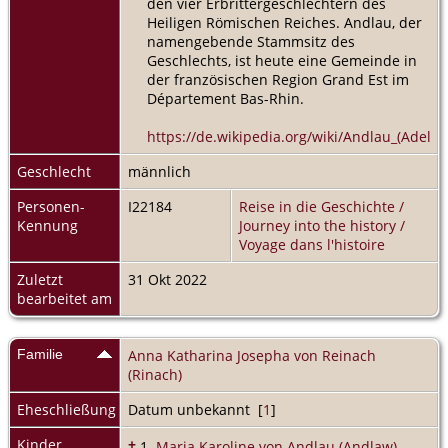
den vier Erbrittergeschlechtern des
Heiligen Römischen Reiches. Andlau, der
namengebende Stammsitz des
Geschlechts, ist heute eine Gemeinde in
der französischen Region Grand Est im
Département Bas-Rhin.
https://de.wikipedia.org/wiki/Andlau_(Adelsg
Geschlecht
männlich
Personen-
I22184
Reise in die Geschichte /
Kennung
Journey into the history /
Voyage dans l'histoire
Zuletzt
31 Okt 2022
bearbeitet am
Familie
Anna Katharina Josepha von Reinach
(Rinach)
Eheschließung
Datum unbekannt [
1
]
Kinder
+
1.
Maria Karoline von Andlau (Andlaw)
,