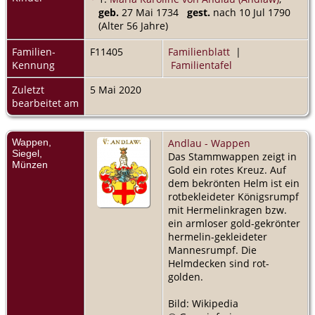
geb.
27 Mai 1734
gest.
nach 10 Jul 1790
(Alter 56 Jahre)
Familien-
F11405
Familienblatt
|
Kennung
Familientafel
Zuletzt
5 Mai 2020
bearbeitet am
Wappen,
Andlau - Wappen
Siegel,
Das Stammwappen zeigt in
Münzen
Gold ein rotes Kreuz. Auf
dem bekrönten Helm ist ein
rotbekleideter Königsrumpf
mit Hermelinkragen bzw.
ein armloser gold-gekrönter
hermelin-gekleideter
Mannesrumpf. Die
Helmdecken sind rot-
golden.
Bild: Wikipedia