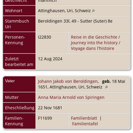
Geschlecht
männlich
Wohnort
Attinghausen, Uri, Schweiz
Stammbuch
Beroldingen 33l, 49 - Sutter (Suter) 8e
Uri
Personen-
I22830
Reise in die Geschichte /
Kennung
Journey into the history /
Voyage dans l'histoire
Zuletzt
12 Aug 2024
bearbeitet am
Vater
Johann Jakob von Beroldingen
,
geb.
18 Mai
1651, Attinghausen, Uri, Schweiz
Mutter
Anna Maria Arnold von Spiringen
Eheschließung
22 Nov 1681
Familien-
F11699
Familienblatt
|
Kennung
Familientafel