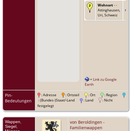
Wohnort
- -
Attinghausen,
Uri, Schweiz
=
Link zu Google
Earth
Pin-
: Adresse
: Ortsteil
: Ort
: Region
: (Bundes-)Staat/-Land
: Land
: Nicht
Bedeutungen
festgelegt
Wappen,
von Beroldingen -
Siegel,
Familienwappen
Münzen