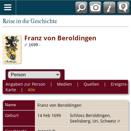
Reise in die Geschichte
Franz von Beroldingen
1699 -
Angaben zur Person
|
Medien
|
Quellen
|
Ereignis-
Karte
|
Alle
Name
Franz
von Beroldingen
Geburt
14 Feb 1699
Schloss Beroldingen,
Seelisberg, Uri, Schweiz