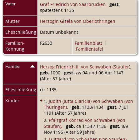
Vater
Graf Friedrich von Saarbrücken
gest.
spätestens 1135
Mutter
Herzogin Gisela von Oberlothringen
Eheschließung
Datum unbekannt
Familien-
F2630
Familienblatt
|
Kennung
Familientafel
Familie
Herzog Friedrich II. von Schwaben (Staufer)
,
geb.
1090
gest.
zw 04 und 06 Apr 1147
(Alter 57 Jahre)
Eheschließung
cir 1135
Kinder
+
1.
Judith (Jutta Claricia) von Schwaben (von
Thüringen)
,
geb.
1133/1134
gest.
7 Jul
1191 (Alter 57 Jahre)
2.
Pfalzgraf Konrad von Schwaben (von
Staufen)
,
geb.
ca 1134 / 1136
gest.
8/9
Nov 1195 (Alter 59 Jahre)
3.
Luitgard von Schwaben (von Staufen)