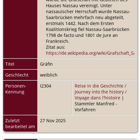
Hauses Nassau vereinigt. Unter
nassauischer Herrschaft wurde Nassau-
Saarbrücken mehrfach neu abgeteilt,
erstmals 1442. Nach dem Ersten
Koalitionskrieg fiel Nassau-Saarbrücken
1798 de facto und 1801 de jure an
Frankreich.
Zitat aus:
https://de.wikipedia.org/wiki/Grafschaft_Sa
Titel
Gräfin
Geschlecht
weiblich
Personen-
I2304
Reise in die Geschichte /
Kennung
Journey into the history /
Voyage dans l'histoire
|
Stammler Manfred -
Vorfahren
Zuletzt
27 Nov 2025
bearbeitet am