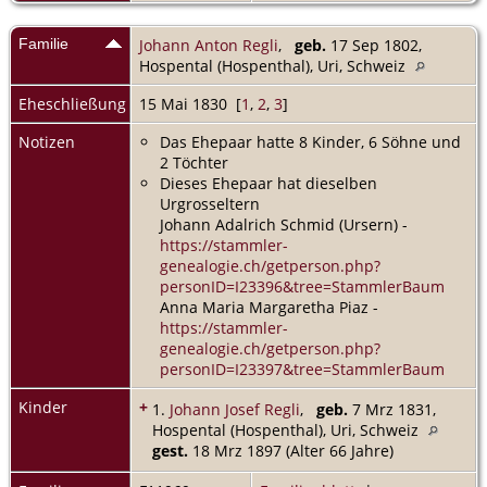
Familie
Johann Anton Regli
,
geb.
17 Sep 1802,
Hospental (Hospenthal), Uri, Schweiz
Eheschließung
15 Mai 1830 [
1
,
2
,
3
]
Notizen
Das Ehepaar hatte 8 Kinder, 6 Söhne und
2 Töchter
Dieses Ehepaar hat dieselben
Urgrosseltern
Johann Adalrich Schmid (Ursern) -
https://stammler-
genealogie.ch/getperson.php?
personID=I23396&tree=StammlerBaum
Anna Maria Margaretha Piaz -
https://stammler-
genealogie.ch/getperson.php?
personID=I23397&tree=StammlerBaum
Kinder
+
1.
Johann Josef Regli
,
geb.
7 Mrz 1831,
Hospental (Hospenthal), Uri, Schweiz
gest.
18 Mrz 1897 (Alter 66 Jahre)