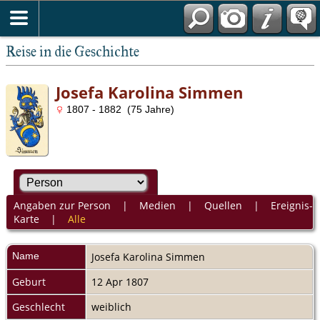
Reise in die Geschichte
Josefa Karolina Simmen
1807 - 1882 (75 Jahre)
Angaben zur Person
|
Medien
|
Quellen
|
Ereignis-
Karte
|
Alle
Name
Josefa Karolina
Simmen
Geburt
12 Apr 1807
Geschlecht
weiblich