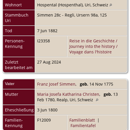
Wohnort
Hospental (Hospenthal), Uri, Schweiz
Stammbuch
Simmen 28c - Regli, Ursern 98a, 125
Uri
Tod
7 Jun 1882
Personen-
I23358
Reise in die Geschichte /
Kennung
Journey into the history /
Voyage dans l'histoire
Zuletzt
27 Aug 2024
bearbeitet am
Vater
Franz Josef Simmen
,
geb.
14 Nov 1775
Mutter
Maria Josefa Katharina Christen
,
geb.
13
Feb 1780, Realp, Uri, Schweiz
Eheschließung
3 Jun 1800
Familien-
F12009
Familienblatt
|
Kennung
Familientafel