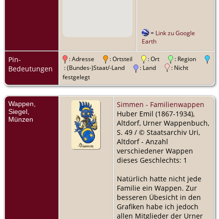
=
Link zu Google
Earth
Pin-
: Adresse
: Ortsteil
: Ort
: Region
: (Bundes-)Staat/-Land
: Land
: Nicht
Bedeutungen
festgelegt
Wappen,
Simmen - Familienwappen
Siegel,
Huber Emil (1867-1934),
Münzen
Altdorf, Urner Wappenbuch,
S. 49 / © Staatsarchiv Uri,
Altdorf - Anzahl
verschiedener Wappen
dieses Geschlechts: 1
Natürlich hatte nicht jede
Familie ein Wappen. Zur
besseren Übesicht in den
Grafiken habe ich jedoch
allen Mitglieder der Urner