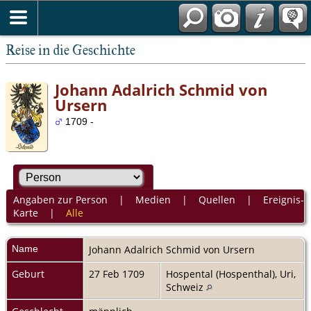
Reise in die Geschichte
Johann Adalrich Schmid von
Ursern
1709 -
Angaben zur Person
|
Medien
|
Quellen
|
Ereignis-
Karte
|
Alle
Name
Johann Adalrich
Schmid von Ursern
Geburt
27 Feb 1709
Hospental (Hospenthal), Uri,
Schweiz