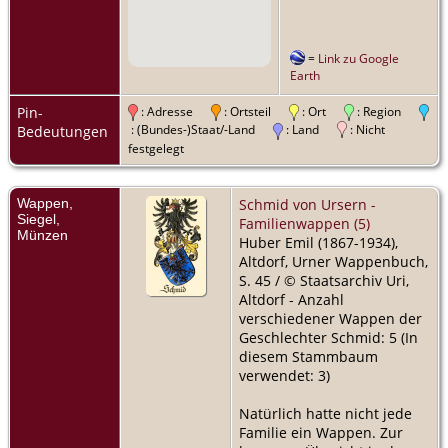
=
Link zu Google
Earth
Pin-
: Adresse
: Ortsteil
: Ort
: Region
: (Bundes-)Staat/-Land
: Land
: Nicht
Bedeutungen
festgelegt
Wappen,
Schmid von Ursern -
Siegel,
Familienwappen (5)
Münzen
Huber Emil (1867-1934),
Altdorf, Urner Wappenbuch,
S. 45 / © Staatsarchiv Uri,
Altdorf - Anzahl
verschiedener Wappen der
Geschlechter Schmid: 5 (In
diesem Stammbaum
verwendet: 3)
Natürlich hatte nicht jede
Familie ein Wappen. Zur