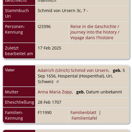
Geschlecht
männlich
Stammbuch
Schmid von Ursern 3c, 7 -
Uri
Personen-
I23396
Reise in die Geschichte /
Kennung
Journey into the history /
Voyage dans l'histoire
Zuletzt
17 Feb 2025
bearbeitet am
Vater
Adalrich (Ulrich) Schmid von Ursern
,
geb.
5
Sep 1656, Hospental (Hospenthal), Uri,
Schweiz
Mutter
Anna Maria Zopp
,
geb.
Datum unbekannt
Eheschließung
28 Feb 1707
Familien-
F11990
Familienblatt
|
Kennung
Familientafel