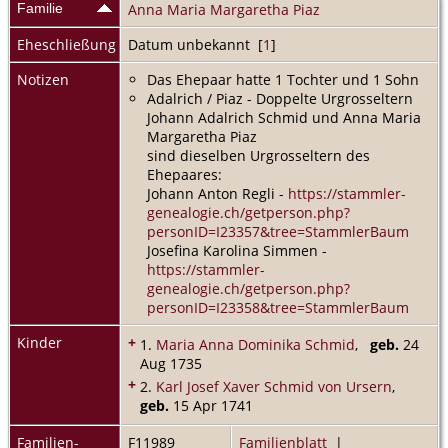
Familie
Anna Maria Margaretha Piaz
Eheschließung
Datum unbekannt [
1
]
Notizen
Das Ehepaar hatte 1 Tochter und 1 Sohn
Adalrich / Piaz - Doppelte Urgrosseltern
Johann Adalrich Schmid und Anna Maria
Margaretha Piaz
sind dieselben Urgrosseltern des
Ehepaares:
Johann Anton Regli -
https://stammler-
genealogie.ch/getperson.php?
personID=I23357&tree=StammlerBaum
Josefina Karolina Simmen -
https://stammler-
genealogie.ch/getperson.php?
personID=I23358&tree=StammlerBaum
Kinder
+
1.
Maria Anna Dominika Schmid
,
geb.
24
Aug 1735
+
2.
Karl Josef Xaver Schmid von Ursern
,
geb.
15 Apr 1741
Familien-
F11989
Familienblatt
|