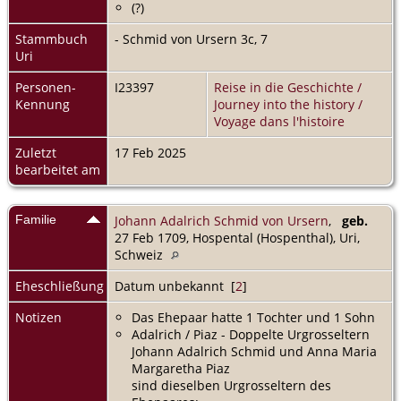
(?)
Stammbuch
- Schmid von Ursern 3c, 7
Uri
Personen-
I23397
Reise in die Geschichte /
Kennung
Journey into the history /
Voyage dans l'histoire
Zuletzt
17 Feb 2025
bearbeitet am
Familie
Johann Adalrich Schmid von Ursern
,
geb.
27 Feb 1709, Hospental (Hospenthal), Uri,
Schweiz
Eheschließung
Datum unbekannt [
2
]
Notizen
Das Ehepaar hatte 1 Tochter und 1 Sohn
Adalrich / Piaz - Doppelte Urgrosseltern
Johann Adalrich Schmid und Anna Maria
Margaretha Piaz
sind dieselben Urgrosseltern des