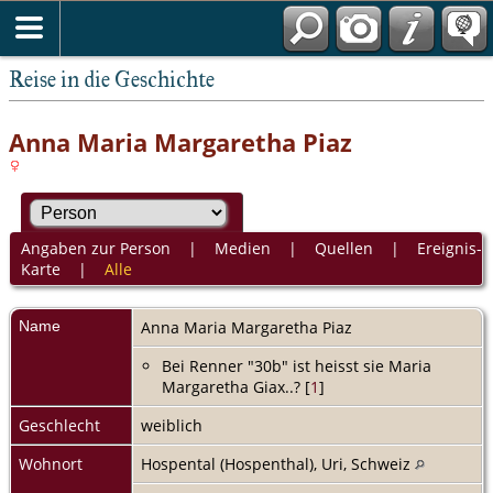
Reise in die Geschichte
Anna Maria Margaretha Piaz
Angaben zur Person
|
Medien
|
Quellen
|
Ereignis-
Karte
|
Alle
Name
Anna Maria Margaretha
Piaz
Bei Renner "30b" ist heisst sie Maria
Margaretha Giax..? [
1
]
Geschlecht
weiblich
Wohnort
Hospental (Hospenthal), Uri, Schweiz