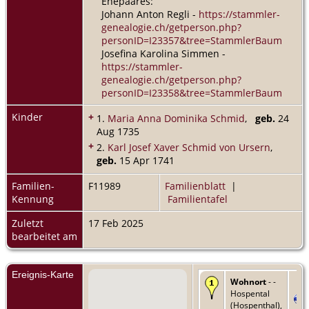
Ehepaares:
Johann Anton Regli -
https://stammler-
genealogie.ch/getperson.php?
personID=I23357&tree=StammlerBaum
Josefina Karolina Simmen -
https://stammler-
genealogie.ch/getperson.php?
personID=I23358&tree=StammlerBaum
Kinder
+
1.
Maria Anna Dominika Schmid
,
geb.
24
Aug 1735
+
2.
Karl Josef Xaver Schmid von Ursern
,
geb.
15 Apr 1741
Familien-
F11989
Familienblatt
|
Kennung
Familientafel
Zuletzt
17 Feb 2025
bearbeitet am
Ereignis-Karte
Wohnort
- -
Hospental
(Hospenthal),