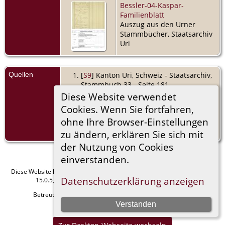
Bessler-04-Kaspar-
Familienblatt
Auszug aus den Urner
Stammbücher, Staatsarchiv
Uri
Quellen
[
S9
] Kanton Uri, Schweiz - Staatsarchiv,
Stammbuch 33 - Seite 181 -
Zumbrunnen 11Bi.
Diese Website verwendet
Cookies. Wenn Sie fortfahren,
[
S9
] Kanton Uri, Schweiz - Staatsarchiv,
ohne Ihre Browser-Einstellungen
Stammbuch 5 - Seite 379 - Bessler von
Wattingen 8.
zu ändern, erklären Sie sich mit
der Nutzung von Cookies
einverstanden.
Diese Website läuft mit
The Next Generation of Genealogy Sitebuilding
v.
Datenschutzerklärung anzeigen
15.0.5, programmiert von Darrin Lythgoe © 2001-2026.
Betreut von
Manfred Stammler
. |
Datenschutzerklärung
.
Verstanden
Impressum