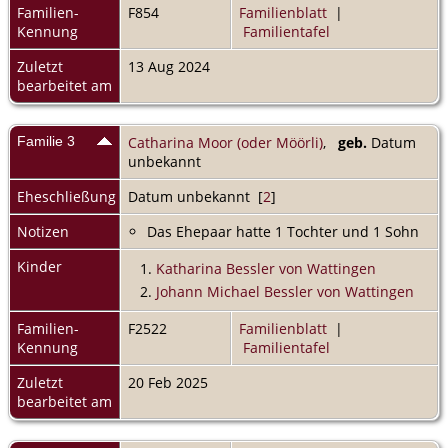
Familien-
F854
Familienblatt
|
Kennung
Familientafel
Zuletzt
13 Aug 2024
bearbeitet am
Familie 3
Catharina Moor (oder Möörli)
,
geb.
Datum
unbekannt
Eheschließung
Datum unbekannt [
2
]
Notizen
Das Ehepaar hatte 1 Tochter und 1 Sohn
Kinder
1.
Katharina Bessler von Wattingen
2.
Johann Michael Bessler von Wattingen
Familien-
F2522
Familienblatt
|
Kennung
Familientafel
Zuletzt
20 Feb 2025
bearbeitet am