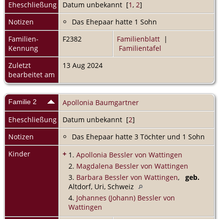
Eheschließung
Datum unbekannt [
1
,
2
]
Notizen
Das Ehepaar hatte 1 Sohn
Familien-
F2382
Familienblatt
|
Kennung
Familientafel
Zuletzt
13 Aug 2024
bearbeitet am
Familie 2
Apollonia Baumgartner
Eheschließung
Datum unbekannt [
2
]
Notizen
Das Ehepaar hatte 3 Töchter und 1 Sohn
Kinder
+
1.
Apollonia Bessler von Wattingen
2.
Magdalena Bessler von Wattingen
3.
Barbara Bessler von Wattingen
,
geb.
Altdorf, Uri, Schweiz
4.
Johannes (Johann) Bessler von
Wattingen