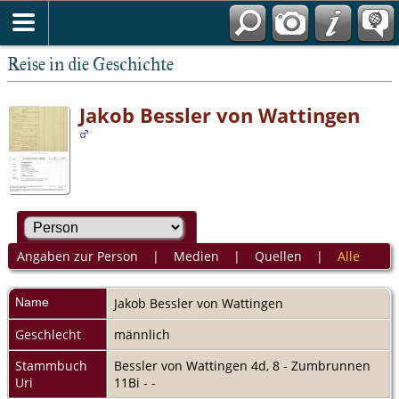
Reise in die Geschichte
Jakob Bessler von Wattingen
Angaben zur Person
|
Medien
|
Quellen
|
Alle
Name
Jakob
Bessler von Wattingen
Geschlecht
männlich
Stammbuch
Bessler von Wattingen 4d, 8 - Zumbrunnen
Uri
11Bi - -