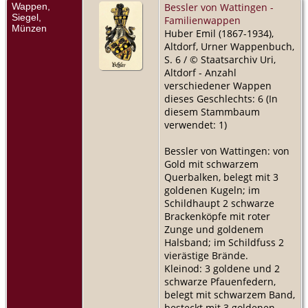
Wappen,
Bessler von Wattingen -
Siegel,
Familienwappen
Münzen
Huber Emil (1867-1934),
Altdorf, Urner Wappenbuch,
S. 6 / © Staatsarchiv Uri,
Altdorf - Anzahl
verschiedener Wappen
dieses Geschlechts: 6 (In
diesem Stammbaum
verwendet: 1)
Bessler von Wattingen: von
Gold mit schwarzem
Querbalken, belegt mit 3
goldenen Kugeln; im
Schildhaupt 2 schwarze
Brackenköpfe mit roter
Zunge und goldenem
Halsband; im Schildfuss 2
vierästige Brände.
Kleinod: 3 goldene und 2
schwarze Pfauenfedern,
belegt mit schwarzem Band,
besteckt mit 3 goldenen