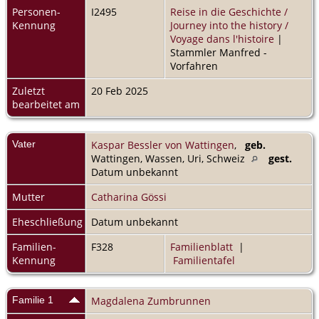
Personen-
I2495
Reise in die Geschichte /
Kennung
Journey into the history /
Voyage dans l'histoire
|
Stammler Manfred -
Vorfahren
Zuletzt
20 Feb 2025
bearbeitet am
Vater
Kaspar Bessler von Wattingen
,
geb.
Wattingen, Wassen, Uri, Schweiz
gest.
Datum unbekannt
Mutter
Catharina Gössi
Eheschließung
Datum unbekannt
Familien-
F328
Familienblatt
|
Kennung
Familientafel
Familie 1
Magdalena Zumbrunnen