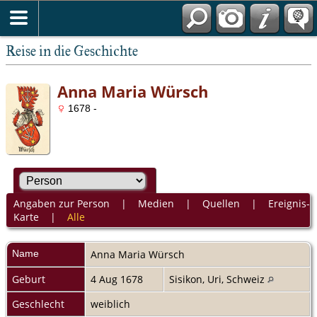
Reise in die Geschichte
Anna Maria Würsch
1678 -
Angaben zur Person
|
Medien
|
Quellen
|
Ereignis-
Karte
|
Alle
Name
Anna Maria
Würsch
Geburt
4 Aug 1678
Sisikon, Uri, Schweiz
Geschlecht
weiblich