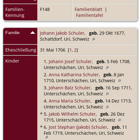
Familien-
F148
Familienblatt
|
Kennung
Familientafel
Familie
Johann Jakob Schuler
,
geb.
29 Okt 1677,
Schattdorf, Uri, Schweiz
Eheschließung
31 Mai 1706 [
1
,
2
]
Kinder
1.
Johann Josef Schuler
,
geb.
5 Feb 1708,
Unterschächen, Uri, Schweiz
2.
Anna Katharina Schuler
,
geb.
8 Jan
1710, Unterschächen, Uri, Schweiz
3.
Johann Balz Schuler
,
geb.
16 Sep 1711,
Unterschächen, Uri, Schweiz
4.
Anna Maria Schuler
,
geb.
14 Dez 1713,
Unterschächen, Uri, Schweiz
+
5.
Jakob Wilhelm Schuler
,
geb.
26 Dez
1715, Unterschächen, Uri, Schweiz
+
6.
Jost Stephan (Jakob) Schuler
,
geb.
11
Feb 1719, Unterschächen, Uri, Schweiz