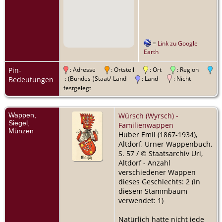
=
Link zu Google
Earth
Pin-
: Adresse
: Ortsteil
: Ort
: Region
: (Bundes-)Staat/-Land
: Land
: Nicht
Bedeutungen
festgelegt
Wappen,
Würsch (Wyrsch) -
Siegel,
Familienwappen
Münzen
Huber Emil (1867-1934),
Altdorf, Urner Wappenbuch,
S. 57 / © Staatsarchiv Uri,
Altdorf - Anzahl
verschiedener Wappen
dieses Geschlechts: 2 (In
diesem Stammbaum
verwendet: 1)
Natürlich hatte nicht jede