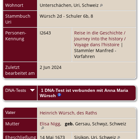
Wohnort
Unterschächen, Uri, Schweiz
Stammbuch
Würsch 2d - Schuler 6b, 8
Uri
Personen-
I2643
Reise in die Geschichte /
Kennung
Journey into the history /
Voyage dans l'histoire
|
Stammler Manfred -
Vorfahren
Zuletzt
2 Jun 2024
bearbeitet am
DNA-Tests
1 DNA-Test ist verbunden mit Anna Maria
Würsch
Vater
Heinrich Würsch, des Raths
Mutter
Elisa Nigg
,
geb.
Gersau, Schwyz, Schweiz
Eheschließung
14 Mai 1673
Sisikon, Uri, Schweiz