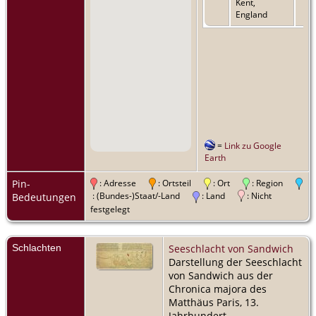
Kent,
England
=
Link zu Google
Earth
Pin-
: Adresse
: Ortsteil
: Ort
: Region
: (Bundes-)Staat/-Land
: Land
: Nicht
Bedeutungen
festgelegt
Schlachten
Seeschlacht von Sandwich
Darstellung der Seeschlacht
von Sandwich aus der
Chronica majora des
Matthäus Paris, 13.
Jahrhundert.