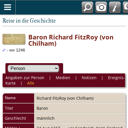
Reise in die Geschichte
Baron Richard FitzRoy (von
Chilham)
- vor 1246
Angaben zur Person
|
Medien
|
Notizen
|
Ereignis-
Karte
|
Alle
Name
Richard
FitzRoy (von Chilham)
Titel
Baron
Geschlecht
männlich