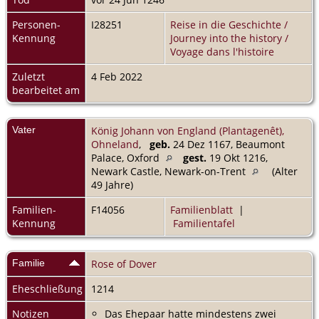
Personen-
I28251
Reise in die Geschichte /
Kennung
Journey into the history /
Voyage dans l'histoire
Zuletzt
4 Feb 2022
bearbeitet am
Vater
König Johann von England (Plantagenêt),
Ohneland
,
geb.
24 Dez 1167, Beaumont
Palace, Oxford
gest.
19 Okt 1216,
Newark Castle, Newark-on-Trent
(Alter
49 Jahre)
Familien-
F14056
Familienblatt
|
Kennung
Familientafel
Familie
Rose of Dover
Eheschließung
1214
Notizen
Das Ehepaar hatte mindestens zwei