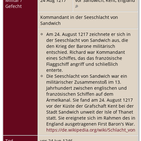
Militär /
24 Aug 1217
vor Sandwich, Kent, England
Gefecht
Kommandant in der Seeschlacht von
Sandwich
Am 24. August 1217 zeichnete er sich in
der Seeschlacht von Sandwich aus, die
den Krieg der Barone militärisch
entschied. Richard war Kommandant
eines Schiffes, das das französische
Flaggschiff angriff und schließlich
enterte.
Die Seeschlacht von Sandwich war ein
militärischer Zusammenstoß im 13.
Jahrhundert zwischen englischen und
französischen Schiffen auf dem
Ärmelkanal. Sie fand am 24. August 1217
vor der Küste der Grafschaft Kent bei der
Stadt Sandwich unweit der Isle of Thanet
statt. Sie ereignete sich im Rahmen des in
England ausgetragenen First Baron's War.
https://de.wikipedia.org/wiki/Schlacht_von_
Tod
vor 24 Jun 1246