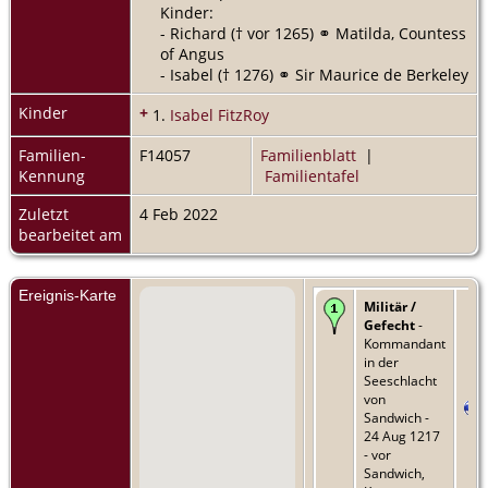
Kinder:
- Richard († vor 1265) ⚭ Matilda, Countess
of Angus
- Isabel († 1276) ⚭ Sir Maurice de Berkeley
Kinder
+
1.
Isabel FitzRoy
Familien-
F14057
Familienblatt
|
Kennung
Familientafel
Zuletzt
4 Feb 2022
bearbeitet am
Ereignis-Karte
Militär /
Gefecht
-
Kommandant
in der
Seeschlacht
von
Sandwich -
24 Aug 1217
- vor
Sandwich,