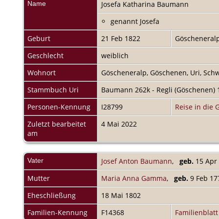
Name
Josefa Katharina
Baumann
genannt Josefa
Geburt
21 Feb 1822
Göscheneralp
Geschlecht
weiblich
Wohnort
Göscheneralp, Göschenen, Uri, Sch
Stammbuch Uri
Baumann 262k - Regli (Göschenen) 
Personen-Kennung
I28799
Reise in die 
Zuletzt bearbeitet
4 Mai 2022
am
Vater
Josef Anton Baumann
,
geb.
15 Apr
Mutter
Maria Anna Gamma
,
geb.
9 Feb 17
Eheschließung
18 Mai 1802
Familien-Kennung
F14368
Familienblatt