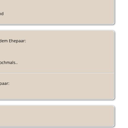
nd
 dem Ehepaar:
ochmals..
paar: