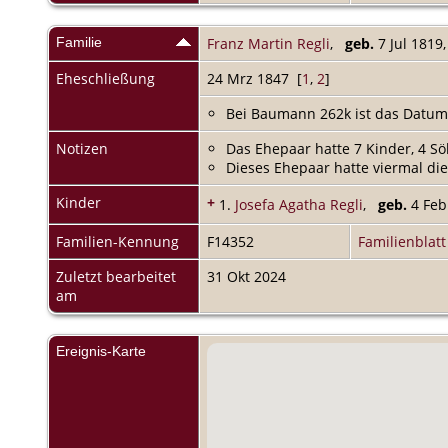
Familie
Franz Martin Regli
,
geb.
7 Jul 1819,
Eheschließung
24 Mrz 1847 [
1
,
2
]
Bei Baumann 262k ist das Datum
Notizen
Das Ehepaar hatte 7 Kinder, 4 S
Dieses Ehepaar hatte viermal di
Kinder
+
1.
Josefa Agatha Regli
,
geb.
4 Feb
Familien-Kennung
F14352
Familienblatt
Zuletzt bearbeitet
31 Okt 2024
am
Ereignis-Karte