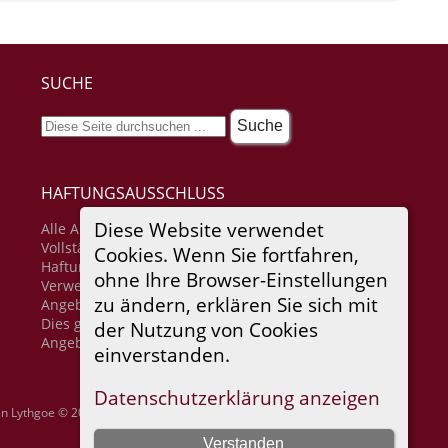
SUCHE
HAFTUNGSAUSSCHLUSS
Diese Website verwendet
Alle Angaben erfolgen ohne Gewähr für
Vollständigkeit oder Richtigkeit. Es wird keine
Cookies. Wenn Sie fortfahren,
Haftung übernommen für Schäden durch die
ohne Ihre Browser-Einstellungen
Verwendung von Informationen aus diesem Online-
zu ändern, erklären Sie sich mit
Angebot oder durch das Fehlen von Informationen.
Dies gilt auch für Inhalte Dritter, die über dieses
der Nutzung von Cookies
Angebot zugänglich sind.
einverstanden.
Datenschutzerklärung anzeigen
in Lythgoe © 2001-2026.
Verstanden