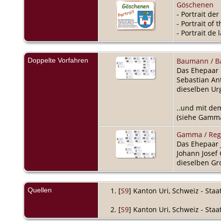
Göschenen
- Portrait d
- Portrait of
- Portrait de
Doppelte Vorfahren
Baumann / Ba
Das Ehepaar 
Sebastian A
dieselben Urg
..und mit de
(siehe Gamma 
Gamma / Regl
Das Ehepaar
Johann Josef
dieselben Gr
Quellen
[
S9
] Kanton Uri, Schweiz - Sta
[
S9
] Kanton Uri, Schweiz - Sta