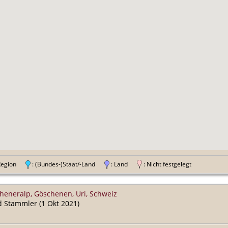
 Region
: (Bundes-)Staat/-Land
: Land
: Nicht festgelegt
heneralp, Göschenen, Uri, Schweiz
d Stammler (1 Okt 2021)