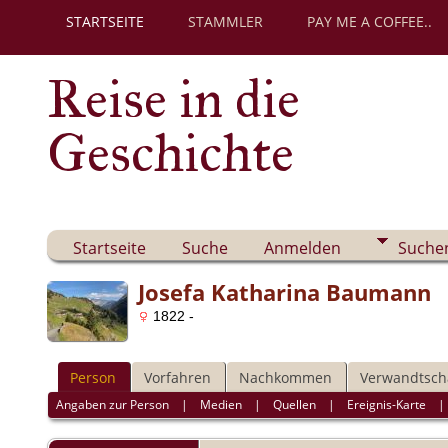
STARTSEITE
STAMMLER
PAY ME A COFFEE..
Reise in die
Geschichte
Startseite
Suche
Anmelden
Suche
Josefa Katharina Baumann
1822 -
Person
Vorfahren
Nachkommen
Verwandtsch
Angaben zur Person
|
Medien
|
Quellen
|
Ereignis-Karte