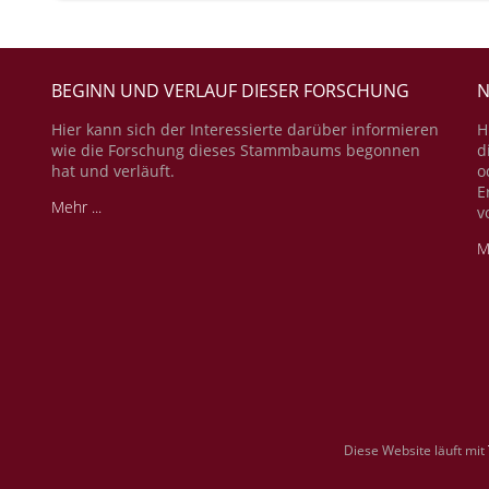
BEGINN UND VERLAUF DIESER FORSCHUNG
N
Hier kann sich der Interessierte darüber informieren
H
wie die Forschung dieses Stammbaums begonnen
d
hat und verläuft.
o
E
Mehr ...
v
M
Diese Website läuft mit