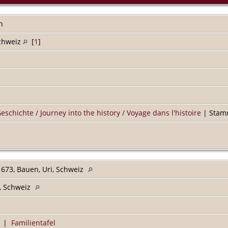
n
Schweiz
[
1
]
Geschichte / Journey into the history / Voyage dans l'histoire
| Stamm
673, Bauen, Uri, Schweiz
, Schweiz
|
Familientafel