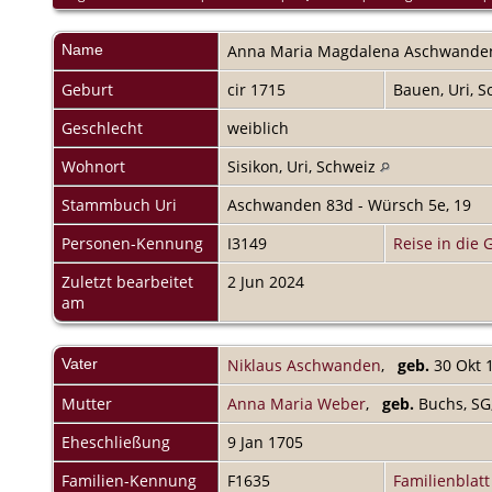
Name
Anna Maria Magdalena
Aschwande
Geburt
cir 1715
Bauen, Uri, 
Geschlecht
weiblich
Wohnort
Sisikon, Uri, Schweiz
Stammbuch Uri
Aschwanden 83d - Würsch 5e, 19
Personen-Kennung
I3149
Reise in die 
Zuletzt bearbeitet
2 Jun 2024
am
Vater
Niklaus Aschwanden
,
geb.
30 Okt 1
Mutter
Anna Maria Weber
,
geb.
Buchs, SG
Eheschließung
9 Jan 1705
Familien-Kennung
F1635
Familienblatt