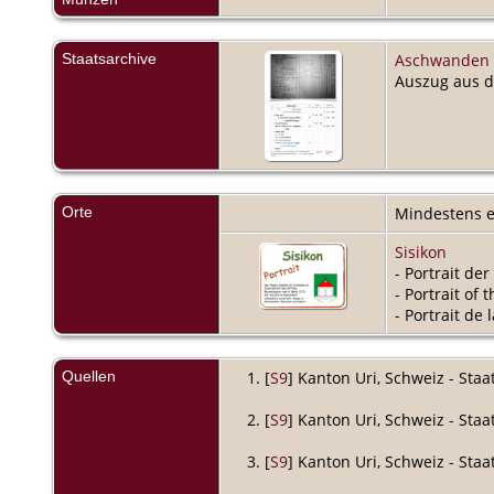
Staatsarchive
Aschwanden N
Auszug aus d
Orte
Mindestens e
Sisikon
- Portrait de
- Portrait of 
- Portrait de
Quellen
[
S9
] Kanton Uri, Schweiz - Sta
[
S9
] Kanton Uri, Schweiz - Sta
[
S9
] Kanton Uri, Schweiz - Sta