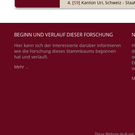
[
S9
] Kanton Uri, Schweiz - Sta
BEGINN UND VERLAUF DIESER FORSCHUNG
N
Hier kann sich der Interessierte darüber informieren
H
wie die Forschung dieses Stammbaums begonnen
d
hat und verläuft.
o
E
Mehr ...
v
M
Diese Website läuft mit