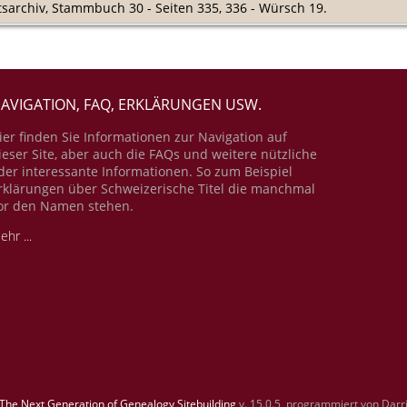
atsarchiv, Stammbuch 30 - Seiten 335, 336 - Würsch 19.
AVIGATION, FAQ, ERKLÄRUNGEN USW.
ier finden Sie Informationen zur Navigation auf
ieser Site, aber auch die FAQs und weitere nützliche
der interessante Informationen. So zum Beispiel
rklärungen über Schweizerische Titel die manchmal
or den Namen stehen.
ehr ...
The Next Generation of Genealogy Sitebuilding
v. 15.0.5, programmiert von Darr