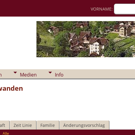
VORNAME:
n
Medien
Info
wanden
aft
Zeit Linie
Familie
Änderungsvorschlag
|
Alle