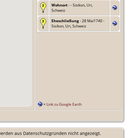
Wohnort
- - Sisikon, Uri,
Schweiz
Eheschließung
- 28 Mai1740 -
Sisikon, Uri, Schweiz
=
Link zu Google Earth
 werden aus Datenschutzgründen nicht angezeigt.