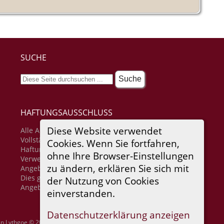
SUCHE
HAFTUNGSAUSSCHLUSS
Diese Website verwendet
Alle Angaben erfolgen ohne Gewähr für
Vollständigkeit oder Richtigkeit. Es wird keine
Cookies. Wenn Sie fortfahren,
Haftung übernommen für Schäden durch die
ohne Ihre Browser-Einstellungen
Verwendung von Informationen aus diesem Online-
zu ändern, erklären Sie sich mit
Angebot oder durch das Fehlen von Informationen.
Dies gilt auch für Inhalte Dritter, die über dieses
der Nutzung von Cookies
Angebot zugänglich sind.
einverstanden.
Datenschutzerklärung anzeigen
in Lythgoe © 2001-2026.