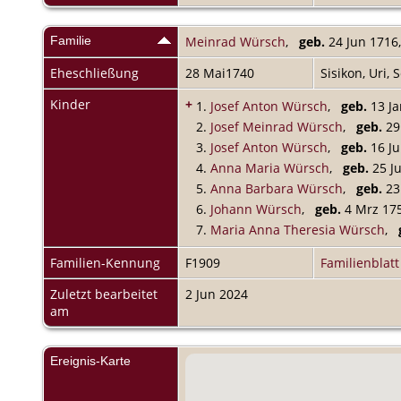
Familie
Meinrad Würsch
,
geb.
24 Jun 1716,
Eheschließung
28 Mai1740
Sisikon, Uri,
Kinder
+
1.
Josef Anton Würsch
,
geb.
13 Ja
2.
Josef Meinrad Würsch
,
geb.
29 
3.
Josef Anton Würsch
,
geb.
16 Ju
4.
Anna Maria Würsch
,
geb.
25 Ju
5.
Anna Barbara Würsch
,
geb.
23 
6.
Johann Würsch
,
geb.
4 Mrz 175
7.
Maria Anna Theresia Würsch
,
Familien-Kennung
F1909
Familienblatt
Zuletzt bearbeitet
2 Jun 2024
am
Ereignis-Karte