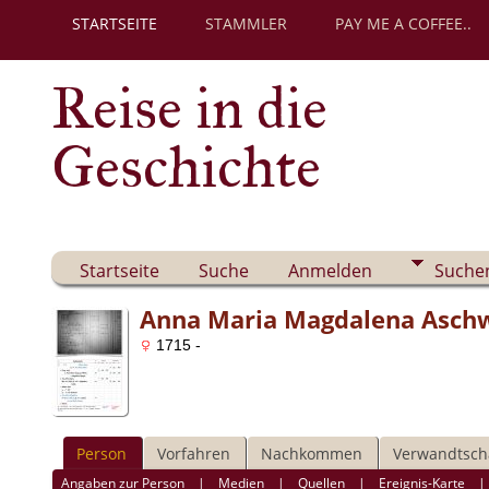
STARTSEITE
STAMMLER
PAY ME A COFFEE..
Reise in die
Geschichte
Startseite
Suche
Anmelden
Suche
Anna Maria Magdalena Asch
1715 -
Person
Vorfahren
Nachkommen
Verwandtsch
Angaben zur Person
|
Medien
|
Quellen
|
Ereignis-Karte