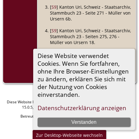
[
S9
] Kanton Uri, Schweiz - Staatsarchiv,
Stammbuch 23 - Seite 271 - Müller von
Ursern 6b.
[
S9
] Kanton Uri, Schweiz - Staatsarchiv,
Stammbuch 23 - Seiten 275, 276 -
Müller von Ursern 18.
[
S9
] Kanton Uri, Schweiz - Staatsarchiv,
Diese Website verwendet
Stammbuch 12 - Seite 33 - Gerig 14e.
Cookies. Wenn Sie fortfahren,
ohne Ihre Browser-Einstellungen
[
S9
] Kanton Uri, Schweiz - Staatsarchiv,
Stammbuch 20 - Seite 7 - Jauch 17a.
zu ändern, erklären Sie sich mit
der Nutzung von Cookies
einverstanden.
Diese Website läuft mit
The Next Generation of Genealogy Sitebuilding
v.
Datenschutzerklärung anzeigen
15.0.5, programmiert von Darrin Lythgoe © 2001-2026.
Betreut von
Manfred Stammler
. |
Datenschutzerklärung
.
Verstanden
Impressum
Zur Desktop-Webseite wechseln