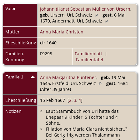
Vater
Johann (Hans) Sebastian Müller von Ursern
,
geb.
Ursern, Uri, Schweiz
gest.
6 Mai
1679, Andermatt, Uri, Schweiz
Mutter
Anna Maria Christen
Eheschließung
cir 1640
Familien-
F9295
Familienblatt
|
Kennung
Familientafel
Familie 1
Anna Margaritha Püntener
,
geb.
19 Mai
1645, Erstfeld, Uri, Schweiz
gest.
1684
(Alter 39 Jahre)
Eheschließung
15 Feb 1667 [
2
,
3
,
4
]
Notizen
Laut Stammbuch von Uri hatte das
Ehepaar 9 Kinder, 5 Töchter und 4
Söhne..
Filiation von Maria Clara nicht sicher..?
Bei Gerig 14g werden Thalammann