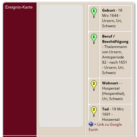
Ereignis-Karte
Geburt
- 18
Mrz 1644 -
Ursern, Uri,
Schweiz
Beruf /
Beschäftigung
- Thalammann
von Ursern,
Amtsperiode
82 - nach 1651
- Ursern, Uri,
Schweiz
Wohnort
- -
Hospental
(Hospenthal),
Uri, Schweiz
Tod
- 19 Mrz
1691 -
Hospental
=
Link zu Google
(Hospenthal),
Earth
Uri, Schweiz