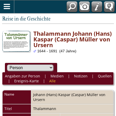
Reise in die Geschichte
Thalammann Johann (Hans)
Kaspar (Caspar) Müller von
Ursern
1644 - 1691 (47 Jahre)
Angaben zur Person
|
Medien
|
Notizen
|
Quellen
|
Ereignis-Karte
|
Alle
Name
Johann (Hans) Kaspar (Caspar)
Müller von
Ursern
Titel
Thalammann