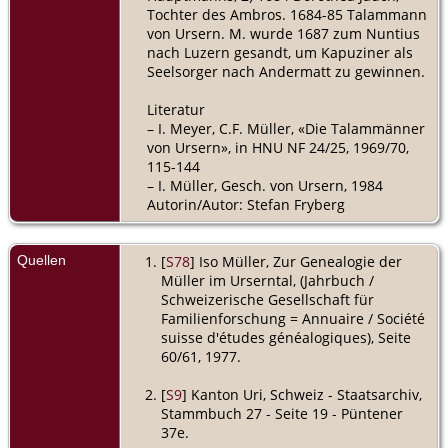
Tochter des Ambros. 1684-85 Talammann
von Ursern. M. wurde 1687 zum Nuntius
nach Luzern gesandt, um Kapuziner als
Seelsorger nach Andermatt zu gewinnen.
Literatur
– I. Meyer, C.F. Müller, «Die Talammänner
von Ursern», in HNU NF 24/25, 1969/70,
115-144
– I. Müller, Gesch. von Ursern, 1984
Autorin/Autor: Stefan Fryberg
Quellen
[
S78
] Iso Müller, Zur Genealogie der
Müller im Urserntal, (Jahrbuch /
Schweizerische Gesellschaft für
Familienforschung = Annuaire / Société
suisse d'études généalogiques), Seite
60/61, 1977.
[
S9
] Kanton Uri, Schweiz - Staatsarchiv,
Stammbuch 27 - Seite 19 - Püntener
37e.