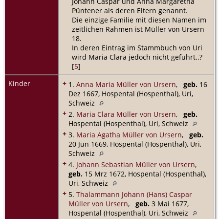
Johann Caspar und Anna Margaretha
Püntener als deren Eltern genannt.
Die einzige Familie mit diesen Namen im
zeitlichen Rahmen ist Müller von Ursern
18.
In deren Eintrag im Stammbuch von Uri
wird Maria Clara jedoch nicht geführt..?
[
5
]
Kinder
+
1.
Anna Maria Müller von Ursern
,
geb.
16
Dez 1667, Hospental (Hospenthal), Uri,
Schweiz
+
2.
Maria Clara Müller von Ursern
,
geb.
Hospental (Hospenthal), Uri, Schweiz
+
3.
Maria Agatha Müller von Ursern
,
geb.
20 Jun 1669, Hospental (Hospenthal), Uri,
Schweiz
+
4.
Johann Sebastian Müller von Ursern
,
geb.
15 Mrz 1672, Hospental (Hospenthal),
Uri, Schweiz
+
5.
Thalammann Johann (Hans) Caspar
Müller von Ursern
,
geb.
3 Mai 1677,
Hospental (Hospenthal), Uri, Schweiz