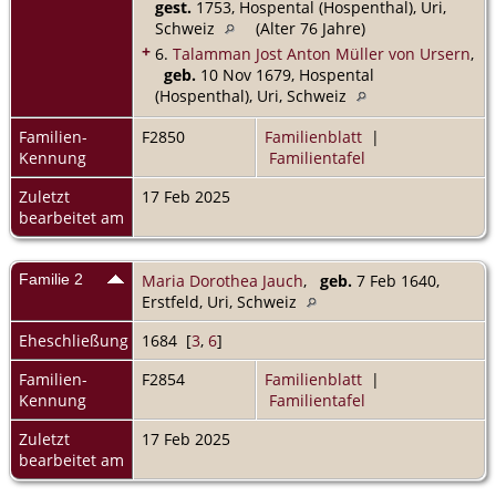
gest.
1753, Hospental (Hospenthal), Uri,
Schweiz
(Alter 76 Jahre)
+
6.
Talamman Jost Anton Müller von Ursern
,
geb.
10 Nov 1679, Hospental
(Hospenthal), Uri, Schweiz
Familien-
F2850
Familienblatt
|
Kennung
Familientafel
Zuletzt
17 Feb 2025
bearbeitet am
Familie 2
Maria Dorothea Jauch
,
geb.
7 Feb 1640,
Erstfeld, Uri, Schweiz
Eheschließung
1684 [
3
,
6
]
Familien-
F2854
Familienblatt
|
Kennung
Familientafel
Zuletzt
17 Feb 2025
bearbeitet am