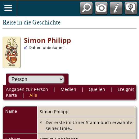
Reise in die Geschichte
Simon Philipp
Datum unbekannt -
Angaben zur Person
|
Medien
|
Quellen
|
Ereignis-
Karte
|
Alle
Name
Simon
Philipp
Der erste im Urner Stammbuch erwähnte
seiner Linie..