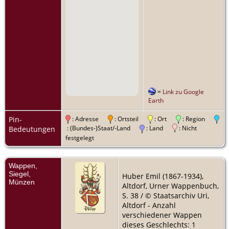
=
Link zu Google
Earth
Pin-
: Adresse
: Ortsteil
: Ort
: Region
: (Bundes-)Staat/-Land
: Land
: Nicht
Bedeutungen
festgelegt
Wappen,
Siegel,
Huber Emil (1867-1934),
Münzen
Altdorf, Urner Wappenbuch,
S. 38 / © Staatsarchiv Uri,
Altdorf - Anzahl
verschiedener Wappen
dieses Geschlechts: 1