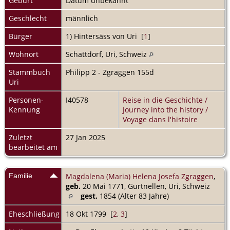
Geburt
Datum unbekannt
Geschlecht
männlich
Bürger
1) Hintersäss von Uri [
1
]
Wohnort
Schattdorf, Uri, Schweiz
Stammbuch
Philipp 2 - Zgraggen 155d
Uri
Personen-
I40578
Reise in die Geschichte /
Kennung
Journey into the history /
Voyage dans l'histoire
Zuletzt
27 Jan 2025
bearbeitet am
Familie
Magdalena (Maria) Helena Josefa Zgraggen
,
geb.
20 Mai 1771, Gurtnellen, Uri, Schweiz
gest.
1854 (Alter 83 Jahre)
Eheschließung
18 Okt 1799 [
2
,
3
]