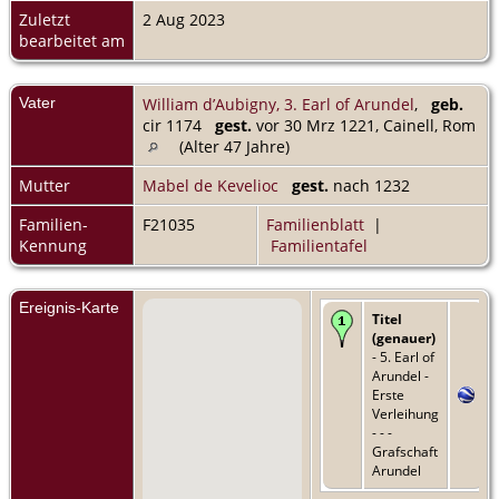
Zuletzt
2 Aug 2023
bearbeitet am
Vater
William d’Aubigny, 3. Earl of Arundel
,
geb.
cir 1174
gest.
vor 30 Mrz 1221, Cainell, Rom
(Alter 47 Jahre)
Mutter
Mabel de Kevelioc
gest.
nach 1232
Familien-
F21035
Familienblatt
|
Kennung
Familientafel
Ereignis-Karte
Titel
(genauer)
- 5. Earl of
Arundel -
Erste
Verleihung
- - -
Grafschaft
Arundel