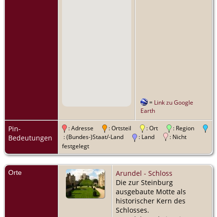
=
Link zu Google
Earth
Pin-
: Adresse
: Ortsteil
: Ort
: Region
: (Bundes-)Staat/-Land
: Land
: Nicht
Bedeutungen
festgelegt
Orte
Arundel - Schloss
Die zur Steinburg
ausgebaute Motte als
historischer Kern des
Schlosses.