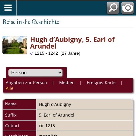
Reise in die Geschichte
Hugh d’Aubigny, 5. Earl of
Arundel
1215 - 1242 (27 Jahre)
Angaben zur Person
|
Medien
|
Ereignis-Karte
|
Alle
Name
Hugh
d’Aubigny
Suffix
5. Earl of Arundel
Geburt
cir 1215