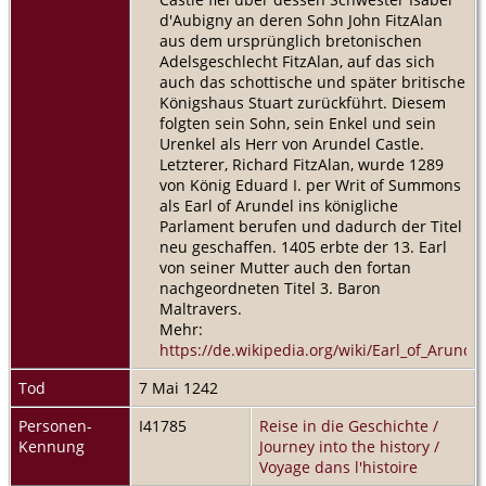
d'Aubigny an deren Sohn John FitzAlan
aus dem ursprünglich bretonischen
Adelsgeschlecht FitzAlan, auf das sich
auch das schottische und später britische
Königshaus Stuart zurückführt. Diesem
folgten sein Sohn, sein Enkel und sein
Urenkel als Herr von Arundel Castle.
Letzterer, Richard FitzAlan, wurde 1289
von König Eduard I. per Writ of Summons
als Earl of Arundel ins königliche
Parlament berufen und dadurch der Titel
neu geschaffen. 1405 erbte der 13. Earl
von seiner Mutter auch den fortan
nachgeordneten Titel 3. Baron
Maltravers.
Mehr:
https://de.wikipedia.org/wiki/Earl_of_Arundel
Tod
7 Mai 1242
Personen-
I41785
Reise in die Geschichte /
Kennung
Journey into the history /
Voyage dans l'histoire