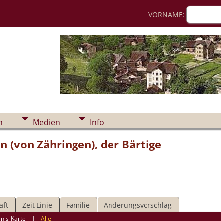
VORNAME:
n
Medien
Info
n (von Zähringen), der Bärtige
aft
Zeit Linie
Familie
Änderungsvorschlag
gnis-Karte
|
Alle