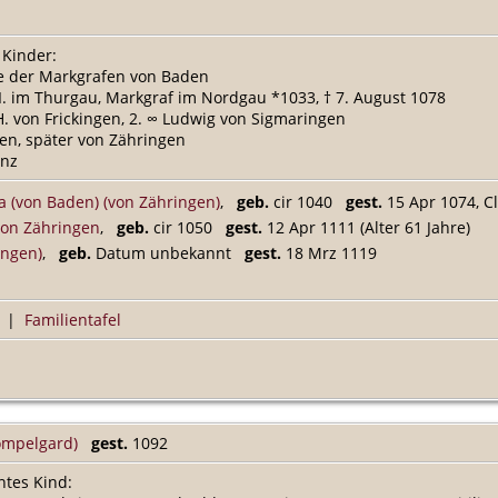
 Kinder:
ie der Markgrafen von Baden
II. im Thurgau, Markgraf im Nordgau *1033, † 7. August 1078
 H. von Frickingen, 2. ∞ Ludwig von Sigmaringen
ben, später von Zähringen
anz
 (von Baden) (von Zähringen)
,
geb.
cir 1040
gest.
15 Apr 1074, C
 von Zähringen
,
geb.
cir 1050
gest.
12 Apr 1111 (Alter 61 Jahre)
ingen)
,
geb.
Datum unbekannt
gest.
18 Mrz 1119
|
Familientafel
ömpelgard)
gest.
1092
ntes Kind: