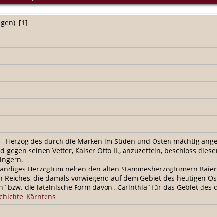
ngen)
[
1
]
 – Herzog des durch die Marken im Süden und Osten mächtig ange
egen seinen Vetter, Kaiser Otto II., anzuzetteln, beschloss diese
ingern.
tändiges Herzogtum neben den alten Stammesherzogtümern Baiern
n Reiches, die damals vorwiegend auf dem Gebiet des heutigen Ös
n“ bzw. die lateinische Form davon „Carinthia“ für das Gebiet de
schichte_Kärntens