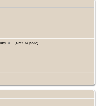
luny
(Alter 34 Jahre)