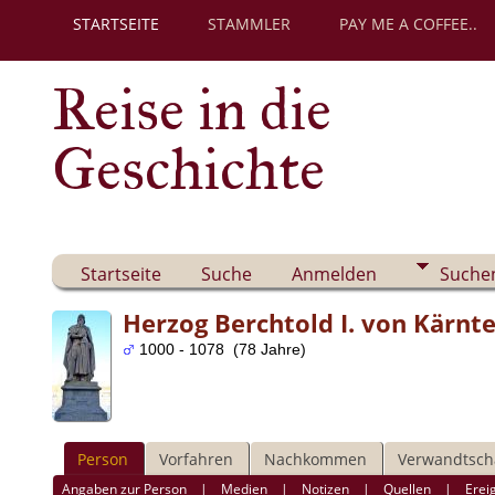
STARTSEITE
STAMMLER
PAY ME A COFFEE..
Reise in die
Geschichte
Startseite
Suche
Anmelden
Suche
Herzog Berchtold I. von Kärnte
1000 - 1078 (78 Jahre)
Person
Vorfahren
Nachkommen
Verwandtsch
Angaben zur Person
|
Medien
|
Notizen
|
Quellen
|
Erei