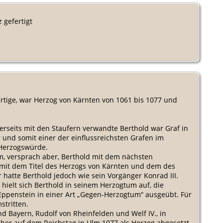
 gefertigt
ärtige, war Herzog von Kärnten von 1061 bis 1077 und
erseits mit den Staufern verwandte Berthold war Graf in
und somit einer der einflussreichsten Grafen im
 Herzogswürde.
m, versprach aber, Berthold mit dem nächsten
 mit dem Titel des Herzogs von Kärnten und dem des
hatte Berthold jedoch wie sein Vorgänger Konrad III.
 hielt sich Berthold in seinem Herzogtum auf, die
 Eppenstein in einer Art „Gegen-Herzogtum“ ausgeübt. Für
stritten.
nd Bayern, Rudolf von Rheinfelden und Welf IV., in
her auf dem Reichstag in Ulm 1077 als Herzog abgesetzt