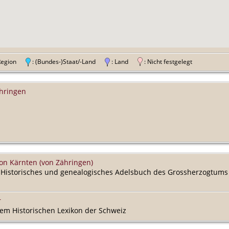
 Region
: (Bundes-)Staat/-Land
: Land
: Nicht festgelegt
̈hringen
von Kärnten (von Zähringen)
 Historisches und genealogisches Adelsbuch des Grossherzogtums 
r
dem Historischen Lexikon der Schweiz