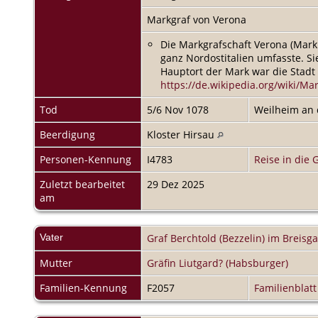
Markgraf von Verona
Die Markgrafschaft Verona (Mark 
ganz Nordostitalien umfasste. S
Hauptort der Mark war die Stadt
https://de.wikipedia.org/wiki/Ma
Tod
5/6 Nov 1078
Weilheim an 
Beerdigung
Kloster Hirsau
Personen-Kennung
I4783
Reise in die 
Zuletzt bearbeitet
29 Dez 2025
am
Vater
Graf Berchtold (Bezzelin) im Breisg
Mutter
Gräfin Liutgard? (Habsburger)
Familien-Kennung
F2057
Familienblatt