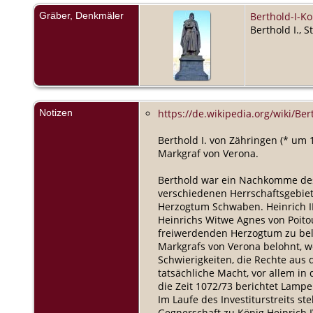
Gräber, Denkmäler
Berthold-I-K
Berthold I., 
Notizen
https://de.wikipedia.org/wiki/Ber
Berthold I. von Zähringen (* um 
Markgraf von Verona.
Berthold war ein Nachkomme des 
verschiedenen Herrschaftsgebiet
Herzogtum Schwaben. Heinrich II
Heinrichs Witwe Agnes von Poito
freiwerdenden Herzogtum zu bele
Markgrafs von Verona belohnt, w
Schwierigkeiten, die Rechte aus 
tatsächliche Macht, vor allem i
die Zeit 1072/73 berichtet Lampe
Im Laufe des Investiturstreits s
Gegnerschaft zu König Heinrich 