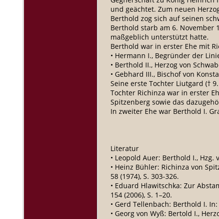
und geächtet. Zum neuen Herzog
Berthold zog sich auf seinen sc
Berthold starb am 6. November 1
maßgeblich unterstützt hatte.
Berthold war in erster Ehe mit R
• Hermann I., Begründer der Lin
• Berthold II., Herzog von Schwa
• Gebhard III., Bischof von Konst
Seine erste Tochter Liutgard († 
Tochter Richinza war in erster E
Spitzenberg sowie das dazugehö
In zweiter Ehe war Berthold I. G
Literatur
• Leopold Auer: Berthold I., Hzg. v
• Heinz Bühler: Richinza von Spi
58 (1974), S. 303-326.
• Eduard Hlawitschka: Zur Abstam
154 (2006), S. 1–20.
• Gerd Tellenbach: Berthold I. In
• Georg von Wyß: Bertold I., Her