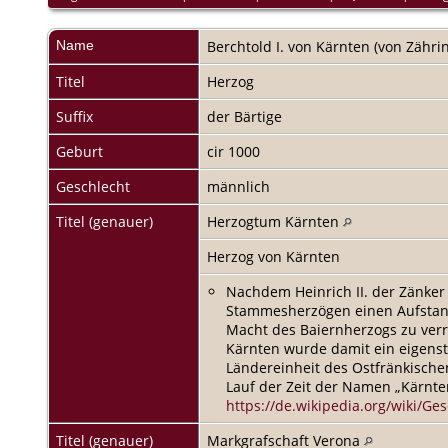
Name
Berchtold I.
von Kärnten (von Zähri
Titel
Herzog
Suffix
der Bärtige
Geburt
cir 1000
Geschlecht
männlich
Titel (genauer)
Herzogtum Kärnten
Herzog von Kärnten
Nachdem Heinrich II. der Zänker
Stammesherzögen einen Aufstand g
Macht des Baiernherzogs zu verr
Kärnten wurde damit ein eigens
Ländereinheit des Ostfränkische
Lauf der Zeit der Namen „Kärnte
https://de.wikipedia.org/wiki/Ge
Titel (genauer)
Markgrafschaft Verona