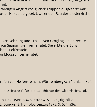
annt.
tändigen Angriff königlicher Truppen ausgesetzt war.
ster Hirsau beigesetzt, wo er den Bau der Klosterkirche
I. von Vohburg und Ernst I. von Grögling. Seine zweite
 von Sigmaringen verheiratet. Sie erbte die Burg
berg-Helfenstein.
von Mousson verheiratet.
Grafen von Helfenstein. In: Württembergisch Franken, Heft
n: Zeitschrift für die Geschichte des Oberrheins, Bd.
 1955, ISBN 3-428-00183-4, S. 159 (Digitalisat).
2, Duncker & Humblot, Leipzig 1875, S. 534–536.