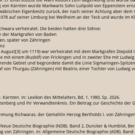
 von Kärnten wurde Markwarts Sohn Luitpold von Eppenstein ern
hwäbischen Eigenbesitz zurück, der nach seiner Ächtung aber dem s
078 auf seiner Limburg bei Weilheim an der Teck und wurde im Klo
ichwara verheiratet. Die beiden hatten drei Söhne:
ie der Markgrafen von Baden
ben, später von Zähringen
anz
9. August[3] um 1119) war verheiratet mit dem Markgrafen Diepold I
he mit einem (Rudolf) von Frickingen und in zweiter Ehe mit Ludwig
rende Gebiet und begründete damit die Linie Sigmaringen-Spitzen
raf von Thurgau (Zähringen) mit Beatrix, einer Tochter von Ludwig 
. Kärnten. In: Lexikon des Mittelalters, Bd. 1, 1980, Sp. 2026.
tzenberg und ihr Verwandtenkreis. Ein Beitrag zur Geschichte der 
mung Richwaras, der Gemahlin Herzog Bertholds I. von Zähringen. I
: Neue Deutsche Biographie (NDB). Band 2, Duncker & Humblot, Berlin
zog von Zähringen. In: Allgemeine Deutsche Biographie (ADB). Band 