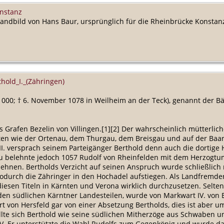
onstanz
Standbild von Hans Baur, ursprünglich für die Rheinbrücke Konstanz
thold_I._(Zähringen)
1000; † 6. November 1078 in Weilheim an der Teck), genannt der B
Grafen Bezelin von Villingen.[1][2] Der wahrscheinlich mütterlich
en wie der Ortenau, dem Thurgau, dem Breisgau und auf der Baar 
I. versprach seinem Parteigänger Berthold denn auch die dortige
u belehnte jedoch 1057 Rudolf von Rheinfelden mit dem Herzogtu
hnen. Bertholds Verzicht auf seinen Anspruch wurde schließlich
odurch die Zähringer in den Hochadel aufstiegen. Als Landfremder 
diesen Titeln in Kärnten und Verona wirklich durchzusetzen. Selten
n den südlichen Kärntner Landesteilen, wurde von Markwart IV. von
rt von Hersfeld gar von einer Absetzung Bertholds, dies ist aber um
tellte sich Berthold wie seine südlichen Mitherzöge aus Schwaben u
IV. Er unterstützte die Wahl Rudolfs zum Gegenkönig und wurde da