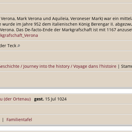
Verona, Mark Verona und Aquileia, Veroneser Mark) war ein mittela
ie wurde im Jahre 952 dem italienischen König Berengar II. abge
 Verona. Das De-facto-Ende der Markgrafschaft ist mit 1167 anz
rkgrafschaft_Verona
der Teck
Geschichte / Journey into the history / Voyage dans l'histoire
| Stamm
au (der Ortenau)
gest.
15 Jul 1024
|
Familientafel