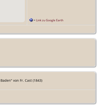
=
Link zu Google Earth
Baden" von Fr. Cast (1843)