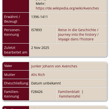
Mehr:
https://de.wikipedia.org/wiki/Avenches
Erwähnt /
1396-1411
Bezeugt
Personen-
I57893
Reise in die Geschichte /
Kennung
Journey into the history /
Voyage dans l'histoire
Zuletzt
2 Nov 2025
bearbeitet am
Vater
Junker Johann von Avenches
Mutter
Alis Rich
Eheschließung
Datum unbekannt
Familien-
F28426
Familienblatt
|
Kennung
Familientafel