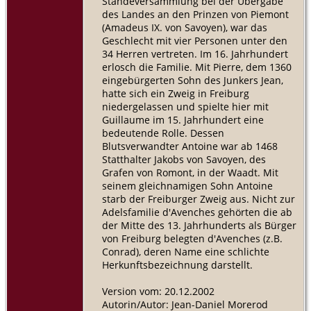
Ständeversammlung bei der Übergabe
des Landes an den Prinzen von Piemont
(Amadeus IX. von Savoyen), war das
Geschlecht mit vier Personen unter den
34 Herren vertreten. Im 16. Jahrhundert
erlosch die Familie. Mit Pierre, dem 1360
eingebürgerten Sohn des Junkers Jean,
hatte sich ein Zweig in Freiburg
niedergelassen und spielte hier mit
Guillaume im 15. Jahrhundert eine
bedeutende Rolle. Dessen
Blutsverwandter Antoine war ab 1468
Statthalter Jakobs von Savoyen, des
Grafen von Romont, in der Waadt. Mit
seinem gleichnamigen Sohn Antoine
starb der Freiburger Zweig aus. Nicht zur
Adelsfamilie d'Avenches gehörten die ab
der Mitte des 13. Jahrhunderts als Bürger
von Freiburg belegten d'Avenches (z.B.
Conrad), deren Name eine schlichte
Herkunftsbezeichnung darstellt.
Version vom: 20.12.2002
Autorin/Autor: Jean-Daniel Morerod