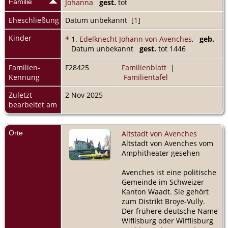
Familie
Johanna
gest.
tot
Eheschließung
Datum unbekannt [
1
]
Kinder
+
1.
Edelknecht Johann von Avenches
,
geb.
Datum unbekannt
gest.
tot 1446
Familien-
F28425
Familienblatt
|
Kennung
Familientafel
Zuletzt
2 Nov 2025
bearbeitet am
Orte
Altstadt von Avenches
Altstadt von Avenches vom
Amphitheater gesehen
Avenches ist eine politische
Gemeinde im Schweizer
Kanton Waadt. Sie gehört
zum Distrikt Broye-Vully.
Der frühere deutsche Name
Wiflisburg oder Wifflisburg