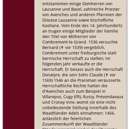
entstammten einige Domherren von
Lausanne und Basel, zahlreiche Priester
von Avenches und anderen Pfarreien der
Diözese Lausanne sowie bischöfliche
Kastlane. Vom Ende des 14. Jahrhunderts
an trugen einige Mitglieder der Familie
den Titel von Mitherren von
Combremont-le-Grand. 1536 versuchte
Bernard (​✝︎ vor 1539) vergeblich,
Combremont unter freiburgische statt
bernische Herrschaft zu stellen; im
folgenden Jahr verkaufte er die
Herrschaft. Er besass auch die Herrschaft
Donatyre, die sein Sohn Claude (​✝︎ vor
1569) 1546 an die Praroman veräusserte.
Herrschaftliche Rechte hatten die
d'Avenches auch zum Beispiel in
Villarepos, Cugy (FR), Russy, Prévondavaux
und Cronay inne, womit sie eine nicht
unbedeutende Stellung innerhalb des
Waadtländer Adels einnahmen: 1456,
anlässlich der feierlichen
Zusammenkunft der Waadtländer