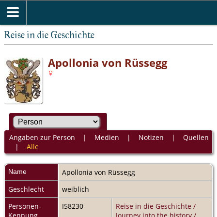
Reise in die Geschichte
Apollonia von Rüssegg
Angaben zur Person
|
Medien
|
Notizen
|
Quellen
|
Alle
Name
Apollonia
von Rüssegg
Geschlecht
weiblich
Personen-
I58230
Reise in die Geschichte /
Kennung
Journey into the history /