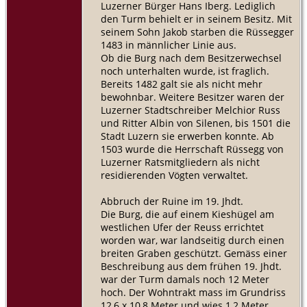
Luzerner Bürger Hans Iberg. Lediglich
den Turm behielt er in seinem Besitz. Mit
seinem Sohn Jakob starben die Rüssegger
1483 in männlicher Linie aus.
Ob die Burg nach dem Besitzerwechsel
noch unterhalten wurde, ist fraglich.
Bereits 1482 galt sie als nicht mehr
bewohnbar. Weitere Besitzer waren der
Luzerner Stadtschreiber Melchior Russ
und Ritter Albin von Silenen, bis 1501 die
Stadt Luzern sie erwerben konnte. Ab
1503 wurde die Herrschaft Rüssegg von
Luzerner Ratsmitgliedern als nicht
residierenden Vögten verwaltet.
Abbruch der Ruine im 19. Jhdt.
Die Burg, die auf einem Kieshügel am
westlichen Ufer der Reuss errichtet
worden war, war landseitig durch einen
breiten Graben geschützt. Gemäss einer
Beschreibung aus dem frühen 19. Jhdt.
war der Turm damals noch 12 Meter
hoch. Der Wohntrakt mass im Grundriss
12,6 x 10,8 Meter und wies 1,2 Meter