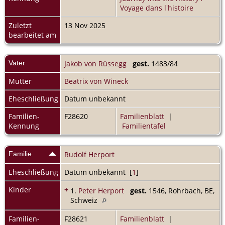
Voyage dans l'histoire
Zuletzt
13 Nov 2025
bearbeitet am
Vater
Jakob von Rüssegg
gest.
1483/84
Mutter
Beatrix von Wineck
Eheschließung
Datum unbekannt
Familien-
F28620
Familienblatt
|
Kennung
Familientafel
Familie
Rudolf Herport
Eheschließung
Datum unbekannt [
1
]
Kinder
+
1.
Peter Herport
gest.
1546, Rohrbach, BE,
Schweiz
Familien-
F28621
Familienblatt
|