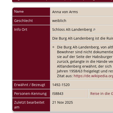
Name
Anna
von Arms
Geschlecht
weiblich
Info Ort
Schloss Alt-Landenberg
Die Burg Alt-Landenberg ist die R
Die Burg Alt-Landenberg, von al
Bewohner sind nicht dokumentiert
sie auf der Seite der Habsburger 
zurück, gelangte in die Hände ve
Altlandenberg erwähnt, der sich
Jahren 1958/63 freigelegt und res
Zitat aus:
https://de.wikipedia.o
Erwähnt / Bezeugt
1492-1520
Personen-Kennung
I58843
Reise in die 
Zuletzt bearbeitet
21 Nov 2025
am