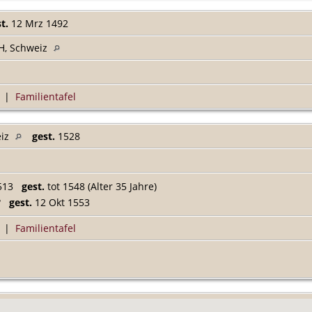
t.
12 Mrz 1492
H, Schweiz
|
Familientafel
eiz
gest.
1528
1513
gest.
tot 1548 (Alter 35 Jahre)
0?
gest.
12 Okt 1553
|
Familientafel