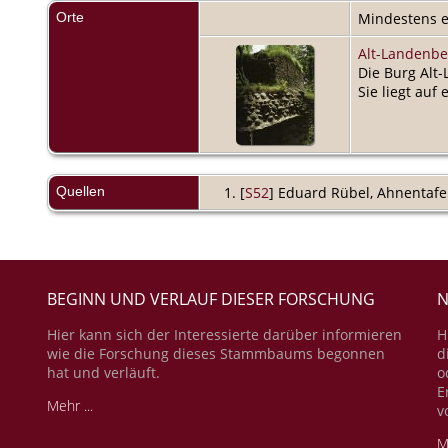
Orte
Mindestens e
Alt-Landenbe
Die Burg Alt
Sie liegt auf
Quellen
[
S52
] Eduard Rübel, Ahnentafel 
BEGINN UND VERLAUF DIESER FORSCHUNG
N
Hier kann sich der Interessierte darüber informieren
H
wie die Forschung dieses Stammbaums begonnen
d
hat und verläuft.
o
E
Mehr ...
v
M