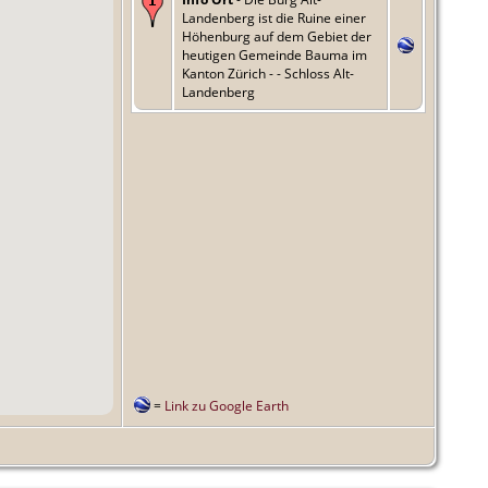
Landenberg ist die Ruine einer
Höhenburg auf dem Gebiet der
heutigen Gemeinde Bauma im
Kanton Zürich - - Schloss Alt-
Landenberg
=
Link zu Google Earth