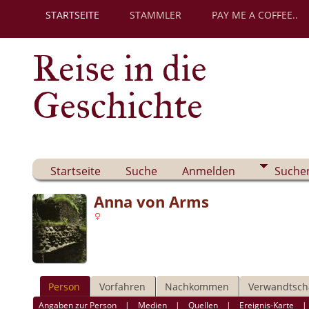
STARTSEITE
STAMMLER
PAY ME A COFFEE..
Reise in die
Geschichte
Startseite
Suche
Anmelden
Suche
Anna von Arms
Person
Vorfahren
Nachkommen
Verwandtsch
Angaben zur Person
|
Medien
|
Quellen
|
Ereignis-Karte