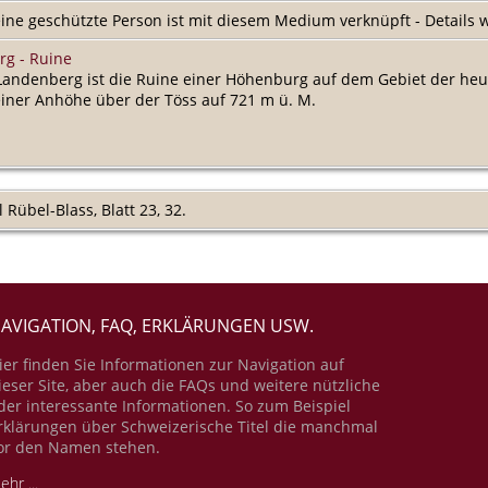
ine geschützte Person ist mit diesem Medium verknüpft - Details
rg - Ruine
-Landenberg ist die Ruine einer Höhenburg auf dem Gebiet der he
 einer Anhöhe über der Töss auf 721 m ü. M.
Rübel-Blass, Blatt 23, 32.
AVIGATION, FAQ, ERKLÄRUNGEN USW.
ier finden Sie Informationen zur Navigation auf
ieser Site, aber auch die FAQs und weitere nützliche
der interessante Informationen. So zum Beispiel
rklärungen über Schweizerische Titel die manchmal
or den Namen stehen.
ehr ...