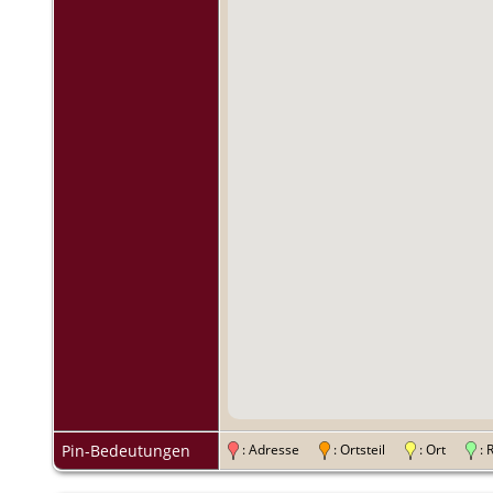
Pin-Bedeutungen
: Adresse
: Ortsteil
: Ort
: