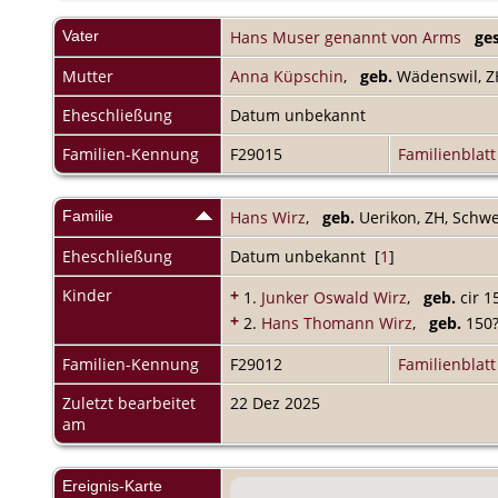
Vater
Hans Muser genannt von Arms
ges
Mutter
Anna Küpschin
,
geb.
Wädenswil, Z
Eheschließung
Datum unbekannt
Familien-Kennung
F29015
Familienblatt
Familie
Hans Wirz
,
geb.
Uerikon, ZH, Schw
Eheschließung
Datum unbekannt [
1
]
Kinder
+
1.
Junker Oswald Wirz
,
geb.
cir 
+
2.
Hans Thomann Wirz
,
geb.
15
Familien-Kennung
F29012
Familienblatt
Zuletzt bearbeitet
22 Dez 2025
am
Ereignis-Karte