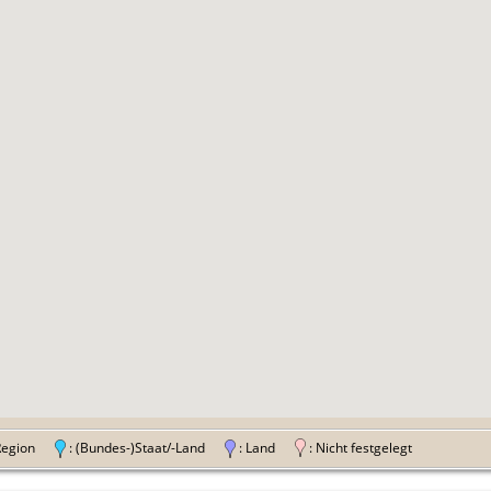
 Region
: (Bundes-)Staat/-Land
: Land
: Nicht festgelegt