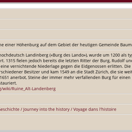
uine einer Höhenburg auf dem Gebiet der heutigen Gemeinde Bau
thochdeutsch Landinberg («Burg des Lando»), wurde um 1200 als t
. 1315 fielen jedoch bereits die letzten Ritter der Burg, Rudolf u
eine vernichtende Niederlage gegen die Eidgenossen erlitten. Die B
rschiedener Besitzer und kam 1549 an die Stadt Zürich, die sie weit
 1651 anerbot, Steine der immer mehr verfallenden Burg für einen
tauriert.
rg/wiki/Ruine_Alt-Landenberg
Geschichte / Journey into the history / Voyage dans l'histoire