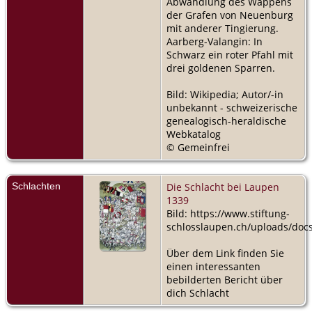
Abwandlung des Wappens
Valangin - -
der Grafen von Neuenburg
Valangin,
mit anderer Tingierung.
NE, Schweiz
Aarberg-Valangin: In
Schwarz ein roter Pfahl mit
drei goldenen Sparren.
Bild: Wikipedia; Autor/-in
unbekannt - schweizerische
genealogisch-heraldische
Webkatalog
© Gemeinfrei
Schlachten
Die Schlacht bei Laupen
1339
Bild: https://www.stiftung-
schlosslaupen.ch/uploads/d
Über dem Link finden Sie
einen interessanten
bebilderten Bericht über
dich Schlacht