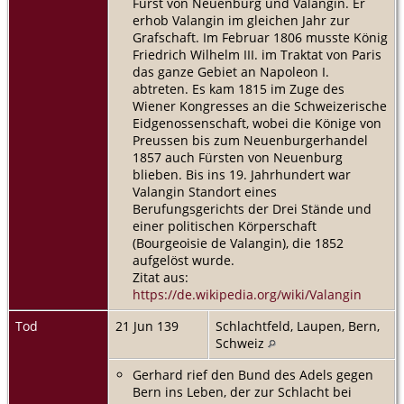
Fürst von Neuenburg und Valangin. Er
erhob Valangin im gleichen Jahr zur
Grafschaft. Im Februar 1806 musste König
Friedrich Wilhelm III. im Traktat von Paris
das ganze Gebiet an Napoleon I.
abtreten. Es kam 1815 im Zuge des
Wiener Kongresses an die Schweizerische
Eidgenossenschaft, wobei die Könige von
Preussen bis zum Neuenburgerhandel
1857 auch Fürsten von Neuenburg
blieben. Bis ins 19. Jahrhundert war
Valangin Standort eines
Berufungsgerichts der Drei Stände und
einer politischen Körperschaft
(Bourgeoisie de Valangin), die 1852
aufgelöst wurde.
Zitat aus:
https://de.wikipedia.org/wiki/Valangin
Tod
21 Jun 139
Schlachtfeld, Laupen, Bern,
Schweiz
Gerhard rief den Bund des Adels gegen
Bern ins Leben, der zur Schlacht bei