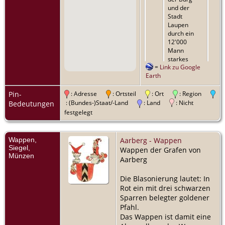
und der
Stadt
Laupen
durch ein
12'000
Mann
starkes
=
Link zu Google
kaisertreues
Earth
Heer unter
Gerhard von
Valangin
Pin-
: Adresse
: Ortsteil
: Ort
: Region
und dem
: (Bundes-)Staat/-Land
: Land
: Nicht
Bedeutungen
Bischof von
festgelegt
Basel,
Johann II.
Senn von
Wappen,
Aarberg - Wappen
Münsingen,
Siegel,
Wappen der Grafen von
voraus. -
Münzen
Aarberg
1339 -
Schlachtfeld,
Die Blasonierung lautet: In
Laupen,
Bern,
Rot ein mit drei schwarzen
Schweiz
Sparren belegter goldener
Pfahl.
Besitz
-
Das Wappen ist damit eine
Herr zu