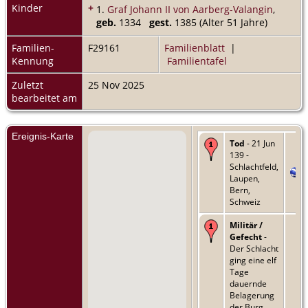
Kinder
+
1.
Graf Johann II von Aarberg-Valangin
,
geb.
1334
gest.
1385 (Alter 51 Jahre)
Familien-
F29161
Familienblatt
|
Kennung
Familientafel
Zuletzt
25 Nov 2025
bearbeitet am
Ereignis-Karte
Tod
- 21 Jun
139 -
Schlachtfeld,
Laupen,
Bern,
Schweiz
Militär /
Gefecht
-
Der Schlacht
ging eine elf
Tage
dauernde
Belagerung
der Burg