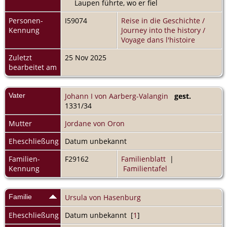
Laupen führte, wo er fiel
Personen-
I59074
Reise in die Geschichte /
Kennung
Journey into the history /
Voyage dans l'histoire
Zuletzt
25 Nov 2025
bearbeitet am
Vater
Johann I von Aarberg-Valangin
gest.
1331/34
Mutter
Jordane von Oron
Eheschließung
Datum unbekannt
Familien-
F29162
Familienblatt
|
Kennung
Familientafel
Familie
Ursula von Hasenburg
Eheschließung
Datum unbekannt [
1
]