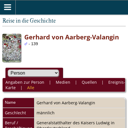
Reise in die Geschichte
Gerhard von Aarberg-Valangin
- 139
Angaben zur Person
|
Medien
|
Quellen
|
Ereignis-
Karte
|
Alle
Name
Gerhard
von Aarberg-Valangin
Geschlecht
männlich
Beruf /
Generalstatthalter des Kaisers Ludwig in