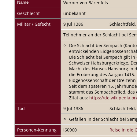
Name
Werner
von Bärenfels
Geschlecht
unbekannt
Militär / Gefecht
9 Jul 1386
Schlachtfeld
Teilnehmer an der Schlacht bei S
Die Schlacht bei Sempach (Kanton
entwickelnden Eidgenossenschaf
Die Schlacht bei Sempach gilt i
Schweizer Habsburgerkriege. De
Macht des Hauses Habsburg in de
die Eroberung des Aargau 1415. 
Eidgenossenschaft der Dreizehn 
Seit dem späteren 15. Jahrhunder
stammt das Sempacherlied, das d
Zitat aus:
https://de.wikipedia.o
Tod
9 Jul 1386
Schlachtfeld
Gefallen in der Schlacht bei Se
Personen-Kennung
I60960
Reise in die 