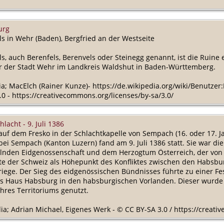
i
urg
s in Wehr (Baden), Bergfried an der Westseite
ls, auch Berenfels, Berenvels oder Steinegg genannt, ist die Rui
r der Stadt Wehr im Landkreis Waldshut in Baden-Württemberg.
ia; MacElch (Rainer Kunze)- https://de.wikipedia.org/wiki/Benutzer
0 - https://creativecommons.org/licenses/by-sa/3.0/
lacht - 9. Juli 1386
auf dem Fresko in der Schlachtkapelle von Sempach (16. oder 17. 
 bei Sempach (Kanton Luzern) fand am 9. Juli 1386 statt. Sie war 
elnden Eidgenossenschaft und dem Herzogtum Österreich, der von 1
te der Schweiz als Höhepunkt des Konfliktes zwischen den Habsb
iege. Der Sieg des eidgenössischen Bündnisses führte zu einer
s Haus Habsburg in den habsburgischen Vorlanden. Dieser wurde 
hres Territoriums genutzt.
dia; Adrian Michael, Eigenes Werk - © CC BY-SA 3.0 / https://creati