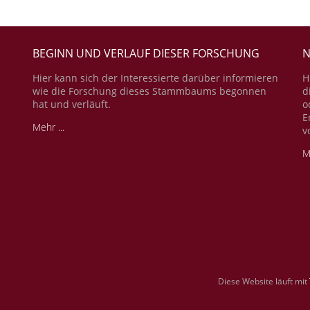
BEGINN UND VERLAUF DIESER FORSCHUNG
N
Hier kann sich der Interessierte darüber informieren
H
wie die Forschung dieses Stammbaums begonnen
d
hat und verläuft.
o
E
Mehr ...
v
M
Diese Website läuft mit