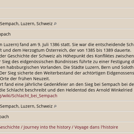
, Sempach, Luzern, Schweiz
empach
 Luzern) fand am 9. Juli 1386 statt. Sie war die entscheidende Sc
t und dem Herzogtum Österreich, der von 1385 bis 1389 dauerte.
n der Geschichte der Schweiz als Höhepunkt des Konfliktes zwis
r Sieg des eidgenössischen Bündnisses führte zu einer Festigun
n habsburgischen Vorlanden. Die Städte Luzern, Bern und Solothu
Der Sieg sicherte den Weiterbestand der achtörtigen Eidgenossen
Orte der frühen Neuzeit.
t fand eine jährliche Gedenkfeier an den Sieg bei Sempach bei de
ie Schlacht beschreibt und den Heldentod des Arnold Winkelried 
rg/wiki/Schlacht_bei_Sempach
, Sempach, Luzern, Schweiz
mpach
Geschichte / Journey into the history / Voyage dans l'histoire