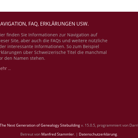
AVIGATION, FAQ, ERKLÄRUNGEN USW.
ier finden Sie Informationen zur Navigation auf
ieser Site, aber auch die FAQs und weitere nützliche
der interessante Informationen. So zum Beispiel
rklärungen über Schweizerische Titel die manchmal
or den Namen stehen.
ehr ...
The Next Generation of Genealogy Sitebuilding
v. 15.0.5, programmiert von Darr
Betreut von
Manfred Stammler
. |
Datenschutzerklärung
.