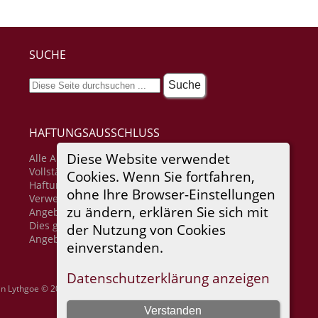
SUCHE
HAFTUNGSAUSSCHLUSS
Diese Website verwendet
Alle Angaben erfolgen ohne Gewähr für
Vollständigkeit oder Richtigkeit. Es wird keine
Cookies. Wenn Sie fortfahren,
Haftung übernommen für Schäden durch die
ohne Ihre Browser-Einstellungen
Verwendung von Informationen aus diesem Online-
zu ändern, erklären Sie sich mit
Angebot oder durch das Fehlen von Informationen.
Dies gilt auch für Inhalte Dritter, die über dieses
der Nutzung von Cookies
Angebot zugänglich sind.
einverstanden.
Datenschutzerklärung anzeigen
in Lythgoe © 2001-2026.
Verstanden