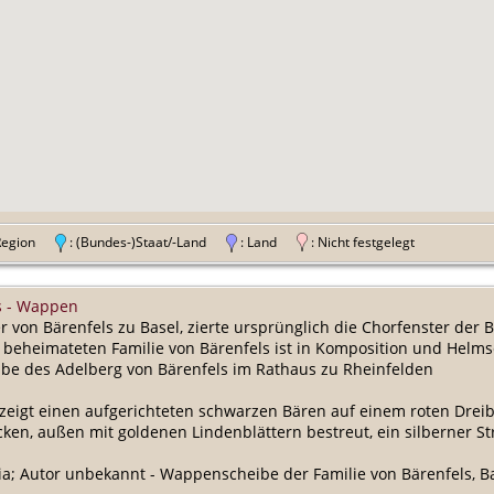
 Region
: (Bundes-)Staat/-Land
: Land
: Nicht festgelegt
s - Wappen
von Bärenfels zu Basel, zierte ursprünglich die Chorfenster der B
l beheimateten Familie von Bärenfels ist in Komposition und Helm
e des Adelberg von Bärenfels im Rathaus zu Rheinfelden
eigt einen aufgerichteten schwarzen Bären auf einem roten Drei
cken, außen mit goldenen Lindenblättern bestreut, ein silberner 
ia; Autor unbekannt - Wappenscheibe der Familie von Bärenfels, Ba