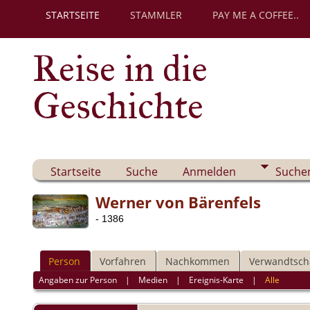
STARTSEITE
STAMMLER
PAY ME A COFFEE..
Reise in die
Geschichte
Startseite
Suche
Anmelden
Suche
Werner von Bärenfels
- 1386
Person
Vorfahren
Nachkommen
Verwandtsch
Angaben zur Person
|
Medien
|
Ereignis-Karte
|
Alle