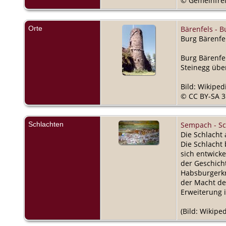
© Gemeinfre
Orte
Bärenfels - B
Burg Bärenfel
Burg Bärenfe
Steinegg übe
Bild: Wikiped
© CC BY-SA 3.
Schlachten
Sempach - Sch
Die Schlacht 
Die Schlacht
sich entwick
der Geschich
Habsburgerkr
der Macht de
Erweiterung i
(Bild: Wikipe