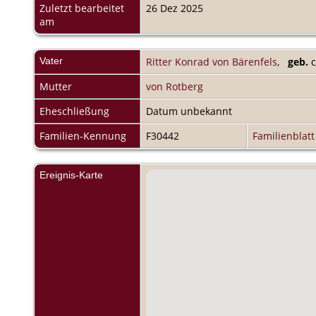
Zuletzt bearbeitet
26 Dez 2025
am
Vater
Ritter Konrad von Bärenfels
,
geb.
c
Mutter
von Rotberg
Eheschließung
Datum unbekannt
Familien-Kennung
F30442
Familienblatt
Ereignis-Karte