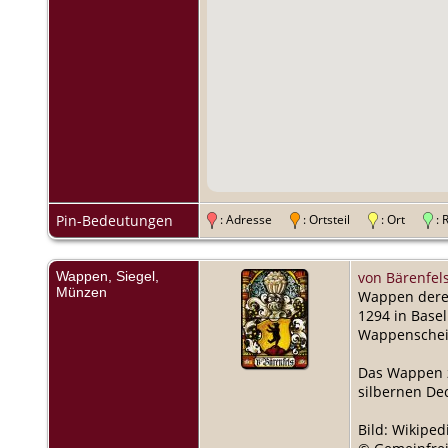
Pin-Bedeutungen
: Adresse
: Ortsteil
: Ort
:
Wappen, Siegel,
von Bärenfel
Münzen
Wappen derer 
1294 in Base
Wappenscheib
Das Wappen z
silbernen De
Bild: Wikiped