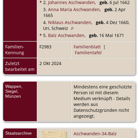
+
2.
Johannes Aschwanden
,
geb.
6 Jul 1662
3.
Anna Maria Aschwanden
,
geb.
2 Apr
1665
4.
Niklaus Aschwanden
,
geb.
4 Dez 1660,
Uri, Schweiz
+
5.
Balz Aschwanden
,
geb.
16 Mai 1671
Familien-
F2983
Familienblatt
|
Kennung
Familientafel
Zuletzt
2 Okt 2024
bearbeitet am
Wappen,
Mindestens eine geschützte
Siegel,
Person ist mit diesem
Münzen
Medium verknüpft - Details
werden aus
Datenschutzgründen nicht
angezeigt.
Staatsarchive
Aschwanden-34-Balz