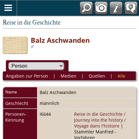
Reise in die Geschichte
Balz Aschwanden
Angaben zur Person
|
Medien
|
Quellen
|
Alle
Name
Balz
Aschwanden
Geschlecht
männlich
Personen-
I6644
Reise in die Geschichte /
Kennung
Journey into the history /
Voyage dans l'histoire
|
Stammler Manfred -
Vorfahren