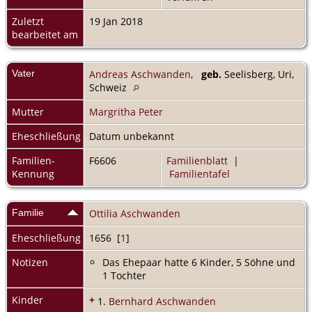
Zuletzt
19 Jan 2018
bearbeitet am
Vater
Andreas Aschwanden
,
geb.
Seelisberg, Uri,
Schweiz
Mutter
Margritha Peter
Eheschließung
Datum unbekannt
Familien-
F6606
Familienblatt
|
Kennung
Familientafel
Familie
Ottilia Aschwanden
Eheschließung
1656 [
1
]
Notizen
Das Ehepaar hatte 6 Kinder, 5 Söhne und
1 Tochter
Kinder
+
1.
Bernhard Aschwanden