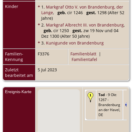
Kinder
+
1.
Markgraf Otto V. von Brandenburg, der
Lange
,
geb.
cir 1246
gest.
1298 (Alter 52
Jahre)
+
2.
Markgraf Albrecht III. von Brandenburg
,
geb.
cir 1250
gest.
zw 19 Nov und 04
Dez 1300 (Alter 50 Jahre)
+
3.
Kunigunde von Brandenburg
Familien-
F3376
Familienblatt
|
Kennung
Familientafel
Zuletzt
5 Jul 2023
bearbeitet am
Ereignis-Karte
Tod
- 9 Okt
1267 -
Brandenburg
an der Havel,
DE