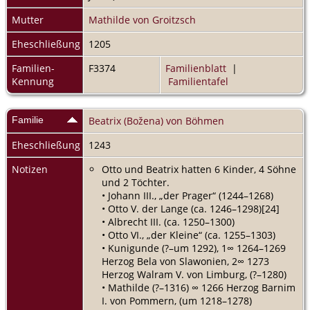
Mutter
Mathilde von Groitzsch
Eheschließung
1205
Familien-
F3374
Familienblatt
|
Kennung
Familientafel
Familie
Beatrix (Božena) von Böhmen
Eheschließung
1243
Notizen
Otto und Beatrix hatten 6 Kinder, 4 Söhne
und 2 Töchter.
• Johann III., „der Prager“ (1244–1268)
• Otto V. der Lange (ca. 1246–1298)[24]
• Albrecht III. (ca. 1250–1300)
• Otto VI., „der Kleine“ (ca. 1255–1303)
• Kunigunde (?–um 1292), 1∞ 1264–1269
Herzog Bela von Slawonien, 2∞ 1273
Herzog Walram V. von Limburg, (?–1280)
• Mathilde (?–1316) ∞ 1266 Herzog Barnim
I. von Pommern, (um 1218–1278)