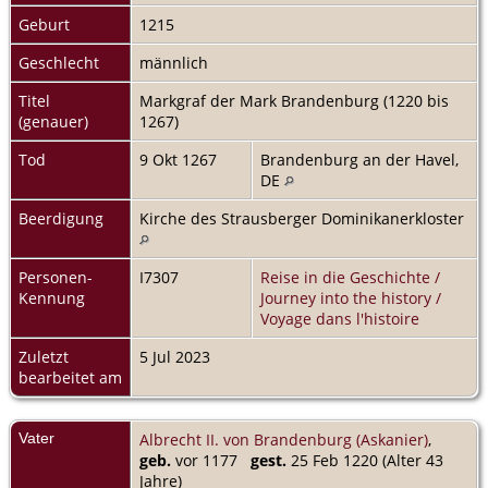
Geburt
1215
Geschlecht
männlich
Titel
Markgraf der Mark Brandenburg (1220 bis
(genauer)
1267)
Tod
9 Okt 1267
Brandenburg an der Havel,
DE
Beerdigung
Kirche des Strausberger Dominikanerkloster
Personen-
I7307
Reise in die Geschichte /
Kennung
Journey into the history /
Voyage dans l'histoire
Zuletzt
5 Jul 2023
bearbeitet am
Vater
Albrecht II. von Brandenburg (Askanier)
,
geb.
vor 1177
gest.
25 Feb 1220 (Alter 43
Jahre)