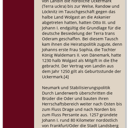
von Landin die nördliche Uckermark
(Terra uckra) bis zur Welse, Randow und
Löcknitz im Tauschgeschäft gegen das
halbe Land Wolgast an die Askanier
abgetreten hatten, hatten Otto III. und
Johann I. endgültig die Grundlage für die
deutsche Besiedelung der Terra trans
Oderam geschaffen. Bei diesem Tausch
kam ihnen die Heiratspolitik zugute, denn
Johanns erste Frau Sophia, die Tochter
König Waldemars II. von Dänemark, hatte
1230 halb Wolgast als Mitgift in die Ehe
gebracht. Der Vertrag von Landin aus
dem Jahr 1250 gilt als Geburtsstunde der
Uckermark.[4]
Neumark und Stabilisierungspolitik
Durch Landerwerb überschritten die
Brüder die Oder und bauten ihren
Herrschaftsbereich weiter nach Osten bis
zum Fluss Drage und nach Norden bis
zum Fluss Persante aus. 1257 gründete
Johann I. rund 80 Kilometer nordöstlich
von Frankfurt/Oder die Stadt Landsberg