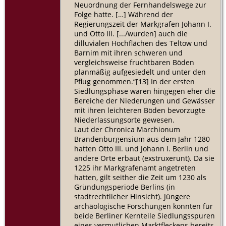
Neuordnung der Fernhandelswege zur
Folge hatte. […] Während der
Regierungszeit der Markgrafen Johann I.
und Otto III. [.../wurden] auch die
dilluvialen Hochflächen des Teltow und
Barnim mit ihren schweren und
vergleichsweise fruchtbaren Böden
planmäßig aufgesiedelt und unter den
Pflug genommen.“[13] In der ersten
Siedlungsphase waren hingegen eher die
Bereiche der Niederungen und Gewässer
mit ihren leichteren Böden bevorzugte
Niederlassungsorte gewesen.
Laut der Chronica Marchionum
Brandenburgensium aus dem Jahr 1280
hatten Otto III. und Johann I. Berlin und
andere Orte erbaut (exstruxerunt). Da sie
1225 ihr Markgrafenamt angetreten
hatten, gilt seither die Zeit um 1230 als
Gründungsperiode Berlins (in
stadtrechtlicher Hinsicht). Jüngere
archäologische Forschungen konnten für
beide Berliner Kernteile Siedlungsspuren
eines vermutlichen Marktfleckens bereits