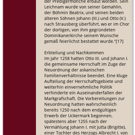
der Predigermönche erbaut worden. Sein
Leichnam wurde von seiner Gemahlin,
der Böhmin Beatrix, und seinen beiden
älteren Söhnen Johann (III.) und Otto (V.)
nach Strausberg überführt, wo er im Chor
der dortigen, von ihm gegründeten
Dominikanerkirche seinem Wunsche
gemäß feierlichst bestattet wurde.“[17]
Erbteilung und Nachkommen
Im Jahr 1258 hatten Otto III. und Johann I.
die gemeinsame Herrschaft im Zuge der
Neuordnung der askanischen
Familienverhältnisse beendet. Eine kluge
Aufteilung der Herrschaftsgebiete und
weiterhin einvernehmliche Politik
verhinderte ein Auseinanderfallen der
Markgrafschaft. Die Vorbereitungen zur
Neuordnung hatten wahrscheinlich
bereits 1250 nach dem endgültigen
Erwerb der Uckermark begonnen,
spätestens aber 1255 nach der
Vermählung Johann I. mit Jutta (Brigitte),
einer Tochter des Herzogs Albrecht I. von