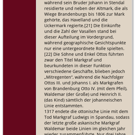
während sein Bruder Johann in Stendal
residierte und neben der Altmark, die als
Wiege Brandenburgs bis 1806 zur Mark
gehörte, das Havelland und die
Uckermark regierte.[21] Die Einkünfte
und die Zahl der Vasallen stand bei
dieser Aufteilung im Vordergrund,
während geographische Gesichtspunkte
nur eine untergeordnete Rolle spielten.
[22] Die Söhne und Enkel Ottos führten
zwar den Titel Markgraf und
beurkundeten in dieser Funktion
verschiedene Geschäfte, blieben jedoch
„Mitregenten“, während die Nachfolger
Ottos III. und Johanns I. als Markgrafen
von Brandenburg Otto IV. (mit dem Pfeil),
Waldemar (der Große) und Heinrich II.
(das Kind) sämtlich der johanneischen
Linie entstammten.
1317 endete die ottonische Linie mit dem
Tod Markgraf Ludwigs in Spandau, sodass
der letzte große askanische Markgraf
Waldemar beide Linien im gleichen Jahr
wieder zusammenführte. Nur drei Jahre