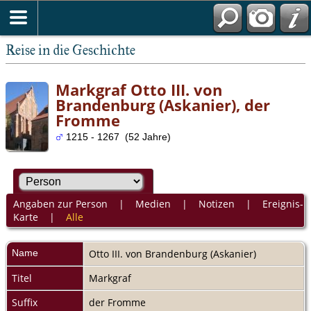
Reise in die Geschichte
Markgraf Otto III. von
Brandenburg (Askanier), der
Fromme
1215 - 1267 (52 Jahre)
Angaben zur Person
|
Medien
|
Notizen
|
Ereignis-
Karte
|
Alle
Name
Otto III.
von Brandenburg (Askanier)
Titel
Markgraf
Suffix
der Fromme