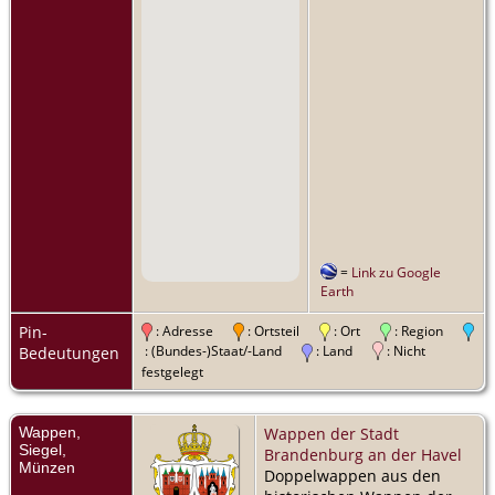
=
Link zu Google
Earth
Pin-
: Adresse
: Ortsteil
: Ort
: Region
: (Bundes-)Staat/-Land
: Land
: Nicht
Bedeutungen
festgelegt
Wappen,
Wappen der Stadt
Siegel,
Brandenburg an der Havel
Münzen
Doppelwappen aus den