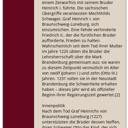
einem Zerwürfnis mit seinem Bruder
Heinrich I. führte. Die sächsischen
Übergriffe veranlassten Mechthilds
Schwager, Graf Heinrich I. von
Braunschweig-Lüneburg, sich
einzumischen. Eine Fehde verhinderte
Friedrich II., der die fürstlichen Brüder
aufforderte, Frieden zu halten.
Wahrscheinlich seit dem Tod ihrer Mutter
im Jahre 1225 übten die Brüder die
Lehnsherrschaft über die Mark
Brandenburg gemeinsam aus; sie waren
zu diesem Zeitpunkt vermutlich im Alter
von zwölf (Johann I.) und zehn (Otto III.)
Jahren. 1231 sollen sie in der Neustadt
Brandenburg die Schwertleite erhalten
haben – dieses Jahr wird als offizieller
Beginn ihrer Regierungszeit gewertet.[2]
Innenpolitik
Nach dem Tod Graf Heinrichs von
Braunschweig-Lüneburg (1227)
unterstützten die Brüder dessen Neffen,
ihren Schwager Otto das Kind, der sich