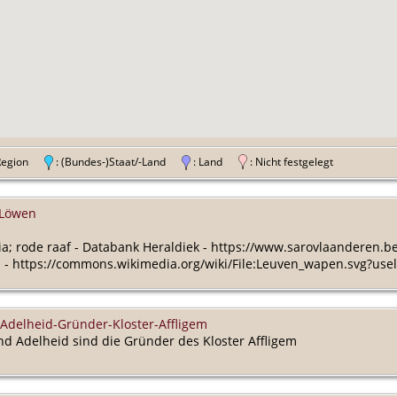
 Region
: (Bundes-)Staat/-Land
: Land
: Nicht festgelegt
 Löwen
ia; rode raaf - Databank Heraldiek - https://www.sarovlaanderen.
 - https://commons.wikimedia.org/wiki/File:Leuven_wapen.svg?us
-Adelheid-Gründer-Kloster-Affligem
und Adelheid sind die Gründer des Kloster Affligem