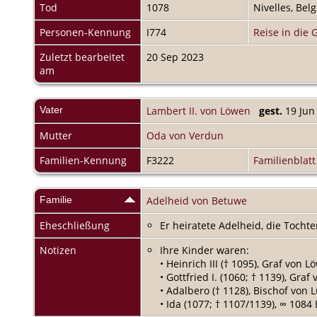
Tod
1078
Nivelles, Bel
Personen-Kennung
I774
Reise in die 
Zuletzt bearbeitet
20 Sep 2023
am
Vater
Lambert II. von Löwen
gest.
19 Jun
Mutter
Oda von Verdun
Familien-Kennung
F3222
Familienblatt
Familie
Adelheid von Betuwe
Eheschließung
Er heiratete Adelheid, die Tocht
Notizen
Ihre Kinder waren:
• Heinrich III († 1095), Graf von
• Gottfried I. (1060; † 1139), G
• Adalbero († 1128), Bischof von L
• Ida (1077; † 1107/1139), ∞ 1084