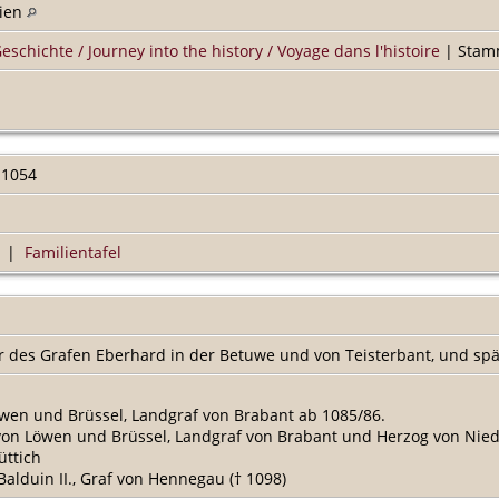
gien
Geschichte / Journey into the history / Voyage dans l'histoire
| Stamm
 1054
|
Familientafel
er des Grafen Eberhard in der Betuwe und von Teisterbant, und spä
 Löwen und Brüssel, Landgraf von Brabant ab 1085/86.
raf von Löwen und Brüssel, Landgraf von Brabant und Herzog von Nie
üttich
 Balduin II., Graf von Hennegau († 1098)