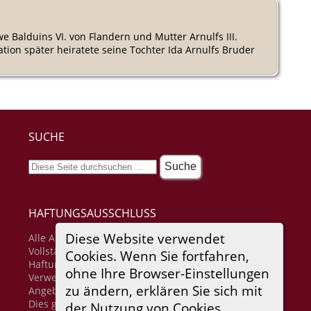
e Balduins VI. von Flandern und Mutter Arnulfs III.
tion später heiratete seine Tochter Ida Arnulfs Bruder
SUCHE
HAFTUNGSAUSSCHLUSS
Diese Website verwendet
Alle Angaben erfolgen ohne Gewähr für
Vollständigkeit oder Richtigkeit. Es wird keine
Cookies. Wenn Sie fortfahren,
Haftung übernommen für Schäden durch die
ohne Ihre Browser-Einstellungen
Verwendung von Informationen aus diesem Online-
zu ändern, erklären Sie sich mit
Angebot oder durch das Fehlen von Informationen.
Dies gilt auch für Inhalte Dritter, die über dieses
der Nutzung von Cookies