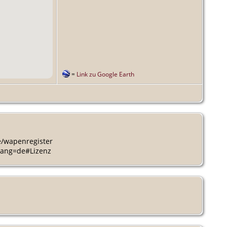
=
Link zu Google Earth
be/wapenregister
elang=de#Lizenz