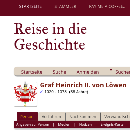
STARTSEITE
STAMMLER
PAY ME A COFFEE..
Reise in die
Geschichte
Startseite
Suche
Anmelden
Suche
Graf Heinrich II. von Löwen
1020 - 1078 (58 Jahre)
Person
Vorfahren
Nachkommen
Verwandtsch
Angaben zur Person
|
Medien
|
Notizen
|
Ereignis-Karte