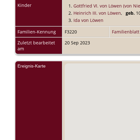
Kinder
1.
Gottfried VI. von Löwen (von Ni
2.
Heinrich III. von Löwen
,
geb.
1
3.
Ida von Löwen
Familien-Kennung
F3220
Familienblatt
Zuletzt bearbeitet
20 Sep 2023
am
Ereignis-Karte