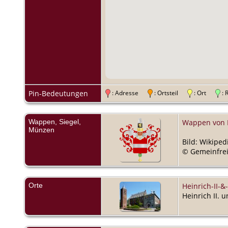
Pin-Bedeutungen
: Adresse
: Ortsteil
: Ort
:
Wappen, Siegel,
Wappen von
Münzen
Bild: Wikiped
© Gemeinfrei
Orte
Heinrich-II-&
Heinrich II. 