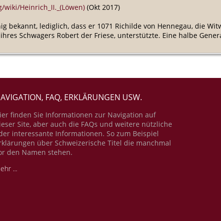
g/wiki/Heinrich_II._(Löwen)
(Okt 2017)
ig bekannt, lediglich, dass er 1071 Richilde von Hennegau, die Witw
hres Schwagers Robert der Friese, unterstützte. Eine halbe Genera
AVIGATION, FAQ, ERKLÄRUNGEN USW.
ier finden Sie Informationen zur Navigation auf
ieser Site, aber auch die FAQs und weitere nützliche
der interessante Informationen. So zum Beispiel
rklärungen über Schweizerische Titel die manchmal
or den Namen stehen.
ehr ...