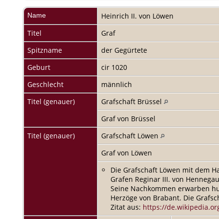
Name
Heinrich II.
von Löwen
Titel
Graf
Spitzname
der Gegürtete
Geburt
cir 1020
Geschlecht
männlich
Titel (genauer)
Grafschaft Brüssel
Graf von Brüssel
Titel (genauer)
Grafschaft Löwen
Graf von Löwen
Die Grafschaft Löwen mit dem Ha
Grafen Reginar III. von Hennega
Seine Nachkommen erwarben hund
Herzöge von Brabant. Die Grafs
Zitat aus:
https://de.wikipedia.o