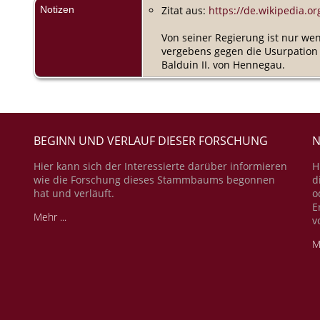
Notizen
Zitat aus:
https://de.wikipedia.or
Von seiner Regierung ist nur wen
vergebens gegen die Usurpation i
Balduin II. von Hennegau.
BEGINN UND VERLAUF DIESER FORSCHUNG
N
Hier kann sich der Interessierte darüber informieren
H
wie die Forschung dieses Stammbaums begonnen
d
hat und verläuft.
o
E
Mehr ...
v
M