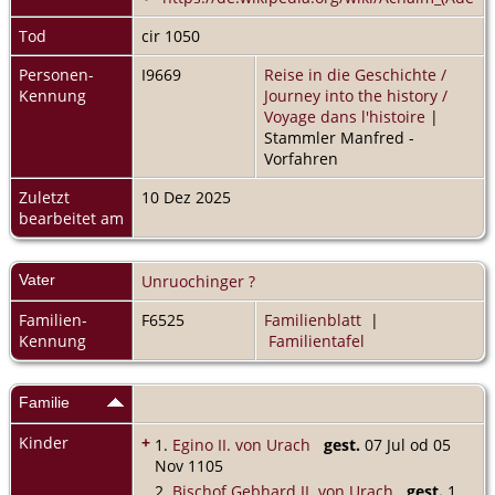
Tod
cir 1050
Personen-
I9669
Reise in die Geschichte /
Kennung
Journey into the history /
Voyage dans l'histoire
|
Stammler Manfred -
Vorfahren
Zuletzt
10 Dez 2025
bearbeitet am
Vater
Unruochinger ?
Familien-
F6525
Familienblatt
|
Kennung
Familientafel
Familie
Kinder
+
1.
Egino II. von Urach
gest.
07 Jul od 05
Nov 1105
2.
Bischof Gebhard II. von Urach
gest.
1