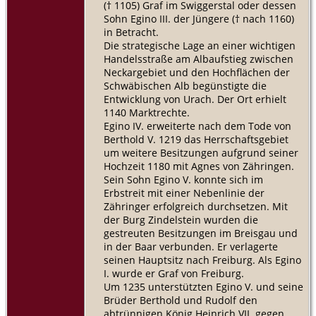
(† 1105) Graf im Swiggerstal oder dessen
Sohn Egino III. der Jüngere († nach 1160)
in Betracht.
Die strategische Lage an einer wichtigen
Handelsstraße am Albaufstieg zwischen
Neckargebiet und den Hochflächen der
Schwäbischen Alb begünstigte die
Entwicklung von Urach. Der Ort erhielt
1140 Marktrechte.
Egino IV. erweiterte nach dem Tode von
Berthold V. 1219 das Herrschaftsgebiet
um weitere Besitzungen aufgrund seiner
Hochzeit 1180 mit Agnes von Zähringen.
Sein Sohn Egino V. konnte sich im
Erbstreit mit einer Nebenlinie der
Zähringer erfolgreich durchsetzen. Mit
der Burg Zindelstein wurden die
gestreuten Besitzungen im Breisgau und
in der Baar verbunden. Er verlagerte
seinen Hauptsitz nach Freiburg. Als Egino
I. wurde er Graf von Freiburg.
Um 1235 unterstützten Egino V. und seine
Brüder Berthold und Rudolf den
abtrünnigen König Heinrich VII. gegen