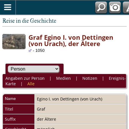
Reise in die Geschichte
Graf Egino I. von Dettingen
(von Urach), der Ältere
- 1050
Angaben zur Person
|
Medien
|
Notizen
|
Ereignis-
Karte
|
Alle
Name
Egino I.
von Dettingen (von Urach)
Titel
Graf
Suffix
der Ältere