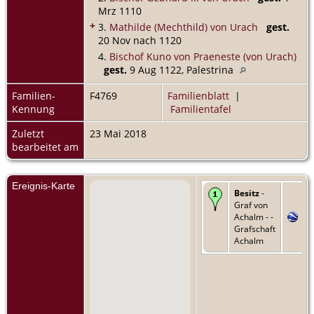
Mrz 1110
+
3.
Mathilde (Mechthild) von Urach
gest.
20 Nov nach 1120
4.
Bischof Kuno von Praeneste (von Urach)
gest.
9 Aug 1122, Palestrina
Familien-
F4769
Familienblatt
|
Kennung
Familientafel
Zuletzt
23 Mai 2018
bearbeitet am
Ereignis-Karte
Besitz
-
Graf von
Achalm - -
Grafschaft
Achalm