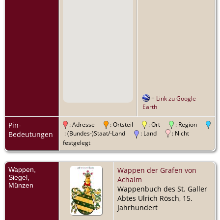
=
Link zu Google
Earth
Pin-
: Adresse
: Ortsteil
: Ort
: Region
: (Bundes-)Staat/-Land
: Land
: Nicht
Bedeutungen
festgelegt
Wappen,
Wappen der Grafen von
Siegel,
Achalm
Münzen
Wappenbuch des St. Galler
Abtes Ulrich Rösch, 15.
Jahrhundert