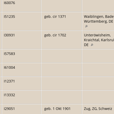
I60076
I51235
geb. cir 1371
Waiblingen, Bade
Württemberg, DE
I30931
geb. cir 1702
Unteröwisheim,
Kraichtal, Karlsru
DE
I57583
I61004
I12371
I13332
I29051
geb. 1 Okt 1901
Zug, ZG, Schweiz