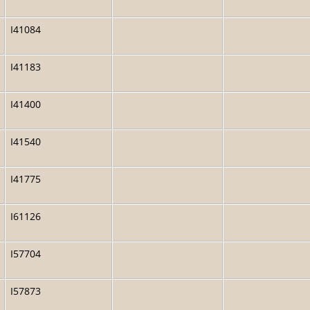
I41084
I41183
I41400
I41540
I41775
I61126
I57704
I57873