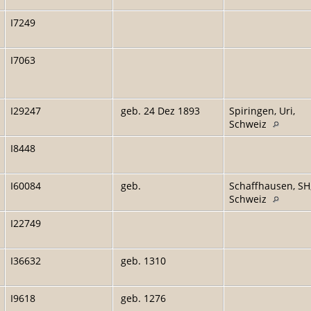
I7249
I7063
I29247
geb. 24 Dez 1893
Spiringen, Uri,
Schweiz
I8448
I60084
geb.
Schaffhausen, SH
Schweiz
I22749
I36632
geb. 1310
I9618
geb. 1276