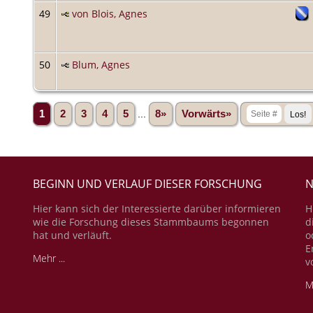
49
von Blois, Agnes
50
Blum, Agnes
1
2
3
4
5
...
8»
Vorwärts»
BEGINN UND VERLAUF DIESER FORSCHUNG
N
Hier kann sich der Interessierte darüber informieren
H
wie die Forschung dieses Stammbaums begonnen
d
hat und verläuft.
o
E
Mehr ...
v
M