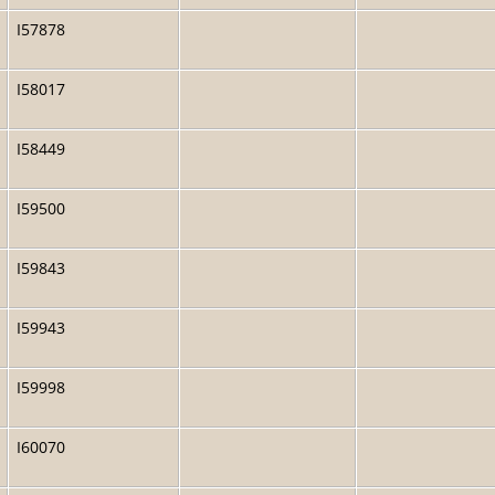
I57878
I58017
I58449
I59500
I59843
I59943
I59998
I60070