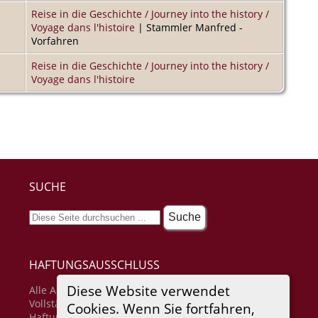
Reise in die Geschichte / Journey into the history /
Voyage dans l'histoire
| Stammler Manfred -
Vorfahren
Reise in die Geschichte / Journey into the history /
Voyage dans l'histoire
SUCHE
HAFTUNGSAUSSCHLUSS
Diese Website verwendet
Alle Angaben erfolgen ohne Gewähr für
Vollständigkeit oder Richtigkeit. Es wird keine
Cookies. Wenn Sie fortfahren,
Haftung übernommen für Schäden durch die