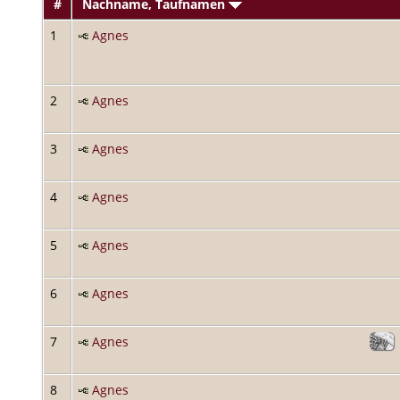
#
Nachname, Taufnamen
1
Agnes
2
Agnes
3
Agnes
4
Agnes
5
Agnes
6
Agnes
7
Agnes
8
Agnes