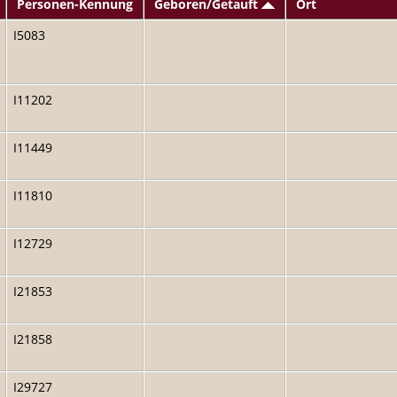
Personen-Kennung
Geboren/Getauft
Ort
I5083
I11202
I11449
I11810
I12729
I21853
I21858
I29727