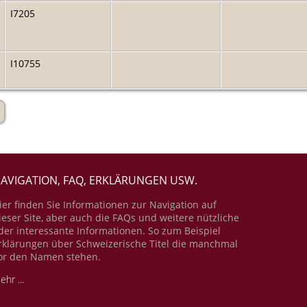
I7205
I10755
AVIGATION, FAQ, ERKLÄRUNGEN USW.
ier finden Sie Informationen zur Navigation auf
ieser Site, aber auch die FAQs und weitere nützliche
der interessante Informationen. So zum Beispiel
rklärungen über Schweizerische Titel die manchmal
or den Namen stehen.
ehr ...