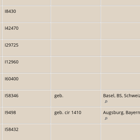
I8430
I42470
I29725
I12960
I60400
I58346
geb.
Basel, BS, Schwei
I9498
geb. cir 1410
Augsburg, Bayern
I58432