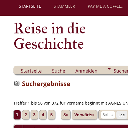
STARTSEITE
STAMMLER
PAY ME A COFFEE..
Reise in die
Geschichte
Startseite
Suche
Anmelden
Suche
Suchergebnisse
Treffer 1 bis 50 von 372 für Vorname beginnt mit AGNES UND
1
2
3
4
5
...
8»
Vorwärts»