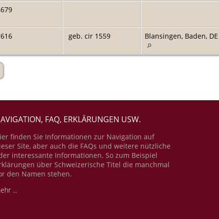
4679
7616
geb. cir 1559
Blansingen, Baden, DE
AVIGATION, FAQ, ERKLÄRUNGEN USW.
ier finden Sie Informationen zur Navigation auf
ieser Site, aber auch die FAQs und weitere nützliche
der interessante Informationen. So zum Beispiel
rklärungen über Schweizerische Titel die manchmal
or den Namen stehen.
ehr ...