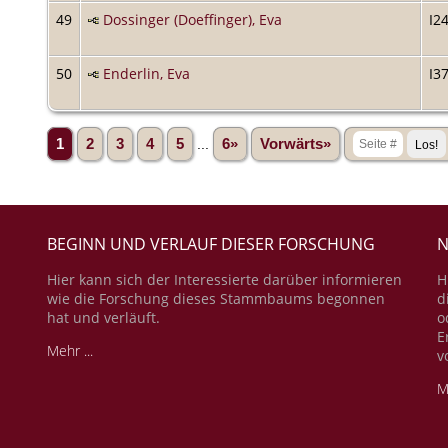
49
Dossinger (Doeffinger), Eva
I2
50
Enderlin, Eva
I3
1
2
3
4
5
...
6»
Vorwärts»
BEGINN UND VERLAUF DIESER FORSCHUNG
N
Hier kann sich der Interessierte darüber informieren
H
wie die Forschung dieses Stammbaums begonnen
d
hat und verläuft.
o
E
Mehr ...
v
M