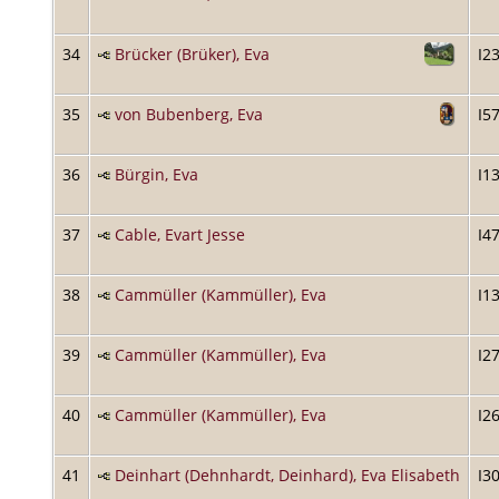
34
Brücker (Brüker), Eva
I2
35
von Bubenberg, Eva
I5
36
Bürgin, Eva
I1
37
Cable, Evart Jesse
I4
38
Cammüller (Kammüller), Eva
I1
39
Cammüller (Kammüller), Eva
I2
40
Cammüller (Kammüller), Eva
I2
41
Deinhart (Dehnhardt, Deinhard), Eva Elisabeth
I3