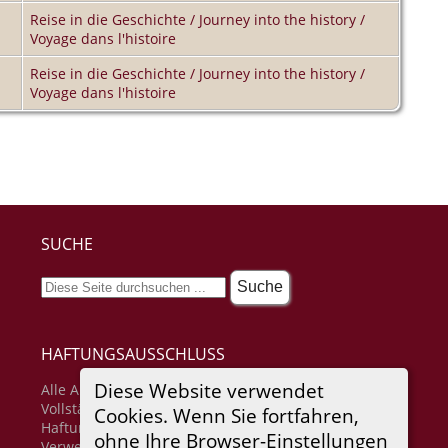
Reise in die Geschichte / Journey into the history /
Voyage dans l'histoire
Reise in die Geschichte / Journey into the history /
Voyage dans l'histoire
SUCHE
HAFTUNGSAUSSCHLUSS
Diese Website verwendet
Alle Angaben erfolgen ohne Gewähr für
Vollständigkeit oder Richtigkeit. Es wird keine
Cookies. Wenn Sie fortfahren,
Haftung übernommen für Schäden durch die
ohne Ihre Browser-Einstellungen
Verwendung von Informationen aus diesem Online-