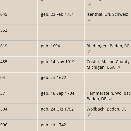
3045
geb. 23 Feb 1751
Isenthal, Uri, Schweiz
7552
3819
geb. 1694
Riedlingen, Baden, DE
7435
geb. 14 Nov 1919
Custer, Mason County,
Michigan, USA
304
geb. cir 1672
737
geb. 16 Sep 1704
Hammerstein, Wollbac
Baden, DE
6504
geb. 24 Okt 1752
Wollbach, Baden, DE
0996
geb. cir 1742