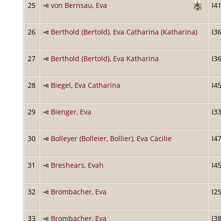
25
von Bernsau, Eva
I4
26
Berthold (Bertold), Eva Catharina (Katharina)
I3
27
Berthold (Bertold), Eva Katharina
I3
28
Biegel, Eva Catharina
I4
29
Bienger, Eva
I3
30
Bolleyer (Bolleier, Bollier), Eva Cäcilie
I4
31
Breshears, Evah
I4
32
Brombacher, Eva
I2
33
Brombacher, Eva
I3