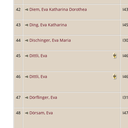
42
Diem, Eva Katharina Dorothea
I4
43
Ding, Eva Katharina
I4
44
Dischinger, Eva Maria
I3
45
Dittli, Eva
I4
46
Dittli, Eva
I4
47
Dörflinger, Eva
I3
48
Dörsam, Eva
I4