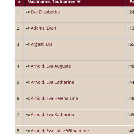
#
Nachname, Taufnamen
P
1
Eva Elisabetha
I2
2
Adams, Evan
I1
3
Argast, Eva
I6
4
Arnold, Eva Auguste
I4
5
Arnold, Eva Catharina
I4
6
Arnold, Eva Helena Lina
I4
7
Arnold, Eva Katharina
I4
8
Arnold, Eva Luise Wilhelmine
I4