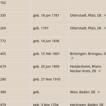
1162
6335
geb. 18 Jan 1787
Otterstadt, Pfalz, DE
6269
geb. 1797
Otterstadt, Pfalz, DE
5772
geb. 14 Jun 1836
3455
geb. 15 Feb 1801
Britzingen, Breisgau, 
7679
geb. 20 Jun 1899
Heddesheim, Rhein-
Neckar-Kreis, DE
5280
geb. 27 Nov 1910
5389
geb.
Wies, Baden, DE
8979
geb. 3 Nov 1704
Hertingen, Baden, DE