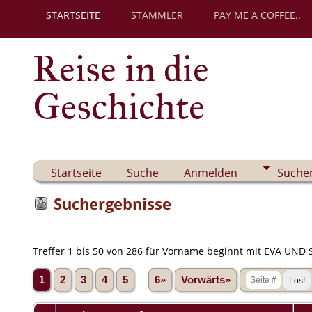
STARTSEITE
STAMMLER
PAY ME A COFFEE..
Reise in die
Geschichte
Startseite
Suche
Anmelden
Suche
Suchergebnisse
Treffer 1 bis 50 von 286 für Vorname beginnt mit EVA UND St
1
2
3
4
5
...
6»
Vorwärts»