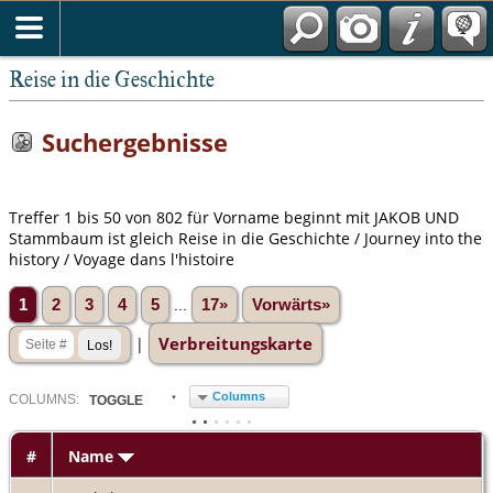
Reise in die Geschichte
Suchergebnisse
Treffer 1 bis 50 von 802 für Vorname beginnt mit JAKOB UND
Stammbaum ist gleich Reise in die Geschichte / Journey into the
history / Voyage dans l'histoire
1
2
3
4
5
...
17»
Vorwärts»
Verbreitungskarte
|
Columns
COL
UMN
S:
TOGGLE
#
Name