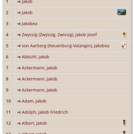
1
Jakob
2
Jakob
3
Jakobea
4
Zwyssig (Zwÿssig, Zwissig), Jakob Josef
5
von Aarberg (Neuenburg-Valangin), Jakobea
6
Abbühl, Jakob
7
Ackermann, Jakob
8
Ackermann, Jakob
9
Ackermann, Jakob
10
Adam, Jakob
11
Adolph, Jakob Friedrich
12
Albert, Jakob