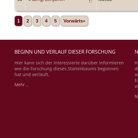
1
2
3
4
5
Vorwärts»
BEGINN UND VERLAUF DIESER FORSCHUNG
N
Hier kann sich der Interessierte darüber informieren
H
wie die Forschung dieses Stammbaums begonnen
d
hat und verläuft.
o
E
Mehr ...
v
M