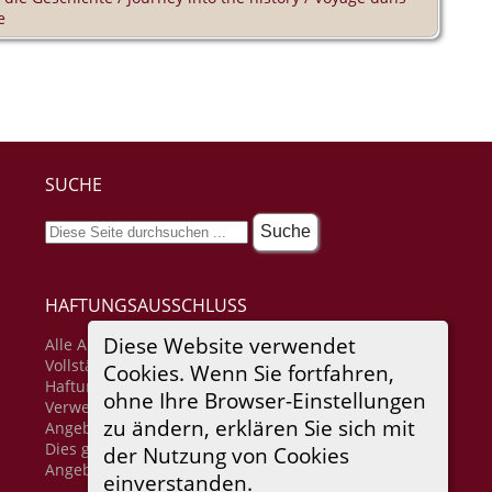
e
SUCHE
HAFTUNGSAUSSCHLUSS
Diese Website verwendet
Alle Angaben erfolgen ohne Gewähr für
Vollständigkeit oder Richtigkeit. Es wird keine
Cookies. Wenn Sie fortfahren,
Haftung übernommen für Schäden durch die
ohne Ihre Browser-Einstellungen
Verwendung von Informationen aus diesem Online-
zu ändern, erklären Sie sich mit
Angebot oder durch das Fehlen von Informationen.
Dies gilt auch für Inhalte Dritter, die über dieses
der Nutzung von Cookies
Angebot zugänglich sind.
einverstanden.