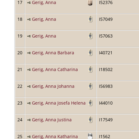
17
Gerig, Anna
I52376
18
Gerig, Anna
I57049
19
Gerig, Anna
I57063
20
Gerig, Anna Barbara
I40721
21
Gerig, Anna Catharina
I18502
22
Gerig, Anna Johanna
I56983
23
Gerig, Anna Josefa Helena
I44010
24
Gerig, Anna Justina
I17549
25
Gerig, Anna Katharina
I1562