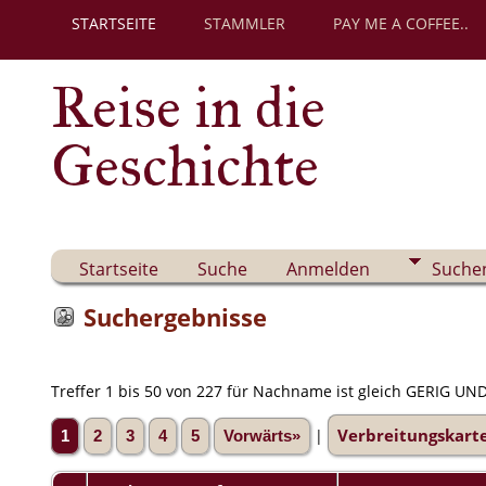
STARTSEITE
STAMMLER
PAY ME A COFFEE..
Reise in die
Geschichte
Startseite
Suche
Anmelden
Suche
Suchergebnisse
Treffer 1 bis 50 von 227 für Nachname ist gleich GERIG UND 
Verbreitungskart
|
1
2
3
4
5
Vorwärts»