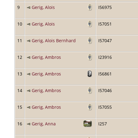
9
Gerig, Alois
I56975
10
Gerig, Alois
I57051
11
Gerig, Alois Bernhard
I57047
12
Gerig, Ambros
I23916
13
Gerig, Ambros
I56861
14
Gerig, Ambros
I57046
15
Gerig, Ambros
I57055
16
Gerig, Anna
I257