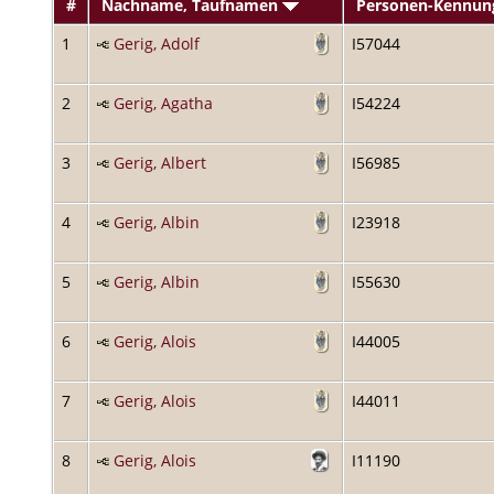
#
Nachname, Taufnamen
Personen-Kennun
1
Gerig, Adolf
I57044
2
Gerig, Agatha
I54224
3
Gerig, Albert
I56985
4
Gerig, Albin
I23918
5
Gerig, Albin
I55630
6
Gerig, Alois
I44005
7
Gerig, Alois
I44011
8
Gerig, Alois
I11190