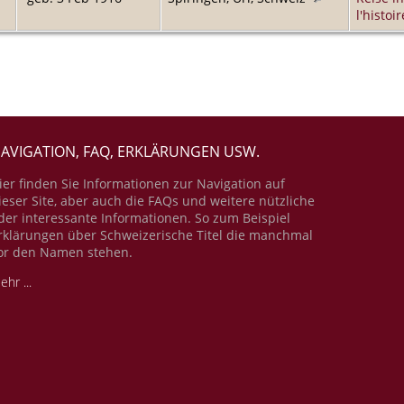
l'histoir
AVIGATION, FAQ, ERKLÄRUNGEN USW.
ier finden Sie Informationen zur Navigation auf
ieser Site, aber auch die FAQs und weitere nützliche
der interessante Informationen. So zum Beispiel
rklärungen über Schweizerische Titel die manchmal
or den Namen stehen.
ehr ...