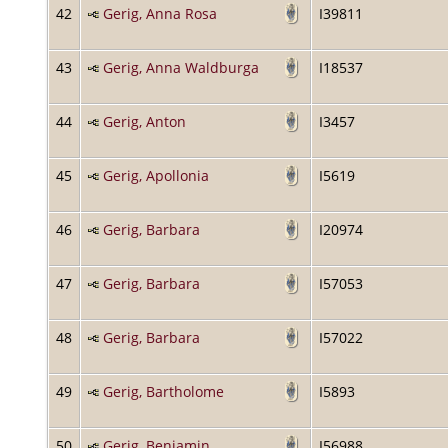
42
Gerig, Anna Rosa
I39811
43
Gerig, Anna Waldburga
I18537
44
Gerig, Anton
I3457
45
Gerig, Apollonia
I5619
46
Gerig, Barbara
I20974
47
Gerig, Barbara
I57053
48
Gerig, Barbara
I57022
49
Gerig, Bartholome
I5893
50
Gerig, Benjamin
I56988