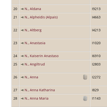
20
N., Aldana
I9213
21
N., Alpheidis (Alpais)
I4663
22
N., Altberg
I4213
23
N., Anastasia
I1020
24
N., Kaiserin Anastaso
I6910
25
N., Angiltrud
I2803
26
N., Anna
I2272
27
N., Anna Katharina
I829
28
N., Anna Maria
I1143