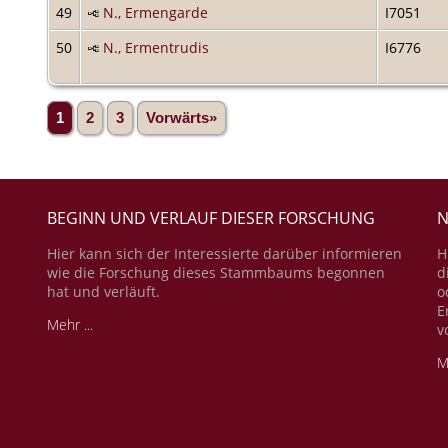
49
N., Ermengarde
I7051
50
N., Ermentrudis
I6776
1
2
3
Vorwärts»
BEGINN UND VERLAUF DIESER FORSCHUNG
N
Hier kann sich der Interessierte darüber informieren
H
wie die Forschung dieses Stammbaums begonnen
d
hat und verläuft.
o
E
Mehr ...
v
M