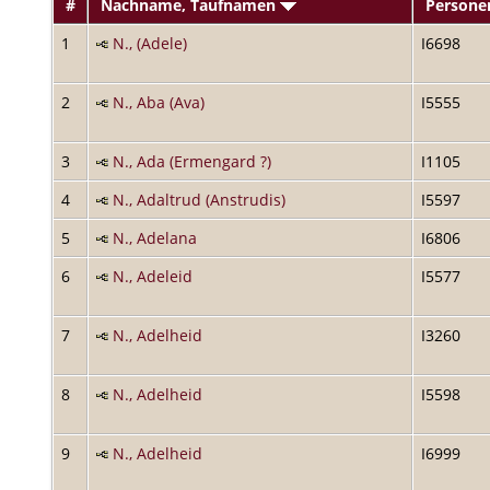
#
Nachname, Taufnamen
Persone
1
N., (Adele)
I6698
2
N., Aba (Ava)
I5555
3
N., Ada (Ermengard ?)
I1105
4
N., Adaltrud (Anstrudis)
I5597
5
N., Adelana
I6806
6
N., Adeleid
I5577
7
N., Adelheid
I3260
8
N., Adelheid
I5598
9
N., Adelheid
I6999