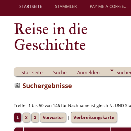
STARTSEITE
STAMMLER
PAY ME A COFFEE..
Reise in die
Geschichte
Startseite
Suche
Anmelden
Suche
Suchergebnisse
Treffer 1 bis 50 von 146 für Nachname ist gleich N. UND Sta
Verbreitungskarte
|
1
2
3
Vorwärts»