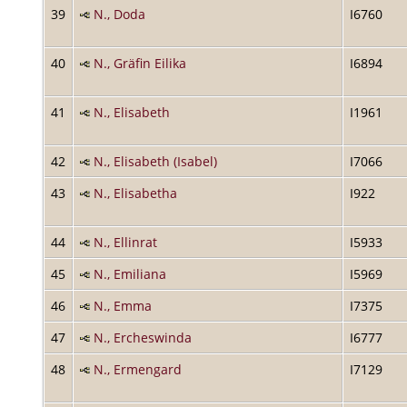
39
N., Doda
I6760
40
N., Gräfin Eilika
I6894
41
N., Elisabeth
I1961
42
N., Elisabeth (Isabel)
I7066
43
N., Elisabetha
I922
44
N., Ellinrat
I5933
45
N., Emiliana
I5969
46
N., Emma
I7375
47
N., Ercheswinda
I6777
48
N., Ermengard
I7129