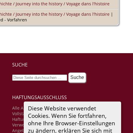
hichte / Journey into the history / Voyage dans l'histoire
hichte / Journey into the history / Voyage dans l'histoire
|
d - Vorfahren
SUCHE
HAFTUNGSAUSSCHLUSS
Diese Website verwendet
Alle Angaben erfolgen ohne Gewähr für
Vollständigkeit oder Richtigkeit. Es wird keine
Cookies. Wenn Sie fortfahren,
Haftung übernommen für Schäden durch die
ohne Ihre Browser-Einstellungen
Verwendung von Informationen aus diesem Online-
zu ändern, erklären Sie sich mit
Angebot oder durch das Fehlen von Informationen.