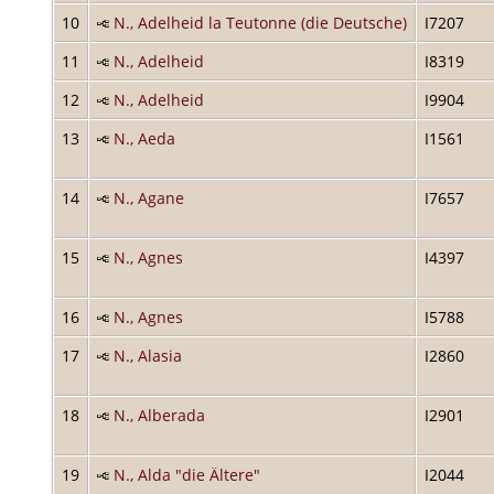
10
N., Adelheid la Teutonne (die Deutsche)
I7207
11
N., Adelheid
I8319
12
N., Adelheid
I9904
13
N., Aeda
I1561
14
N., Agane
I7657
15
N., Agnes
I4397
16
N., Agnes
I5788
17
N., Alasia
I2860
18
N., Alberada
I2901
19
N., Alda "die Ältere"
I2044