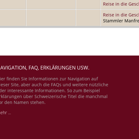
Reise in die Gesc
Reise in die Gesc
Stammler Manfre
AVIGATION, FAQ, ERKLÄRUNGEN USW.
ier finden Sie Informationen zur Navigation auf
ieser Site, aber auch die FAQs und weitere nützliche
der interessante Informationen. So zum Beispiel
rklärungen über Schweizerische Titel die manchmal
or den Namen stehen.
ehr ...