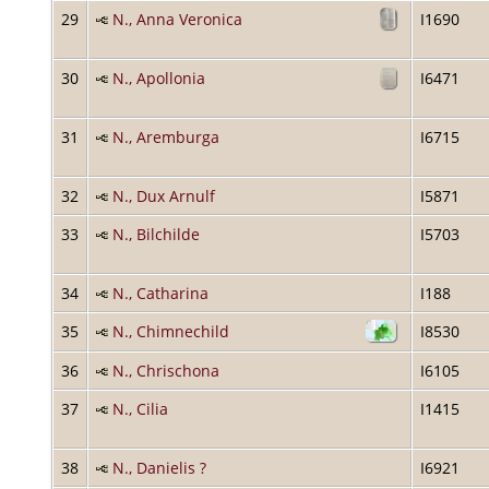
29
N., Anna Veronica
I1690
30
N., Apollonia
I6471
31
N., Aremburga
I6715
32
N., Dux Arnulf
I5871
33
N., Bilchilde
I5703
34
N., Catharina
I188
35
N., Chimnechild
I8530
36
N., Chrischona
I6105
37
N., Cilia
I1415
38
N., Danielis ?
I6921