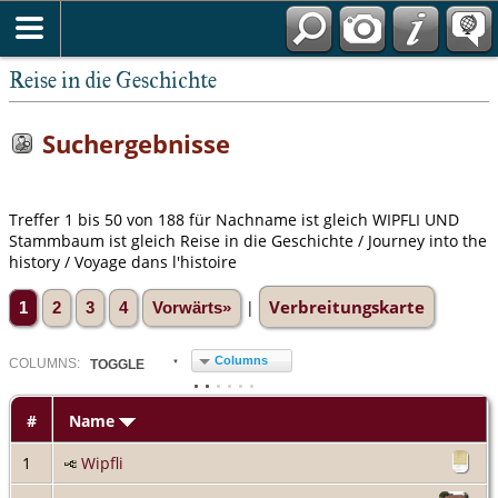
Reise in die Geschichte
Suchergebnisse
Treffer 1 bis 50 von 188 für Nachname ist gleich WIPFLI UND
Stammbaum ist gleich Reise in die Geschichte / Journey into the
history / Voyage dans l'histoire
Verbreitungskarte
|
1
2
3
4
Vorwärts»
Columns
COL
UMN
S:
TOGGLE
#
Name
1
Wipfli