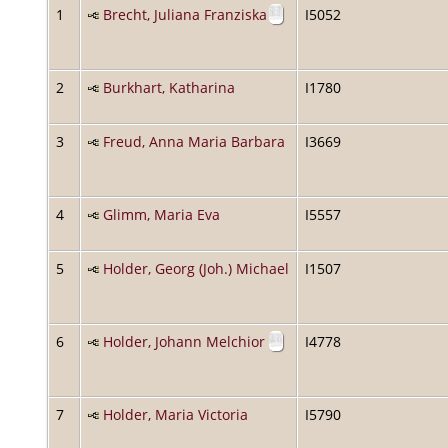
1
Brecht, Juliana Franziska
I5052
2
Burkhart, Katharina
I1780
3
Freud, Anna Maria Barbara
I3669
4
Glimm, Maria Eva
I5557
5
Holder, Georg (Joh.) Michael
I1507
6
Holder, Johann Melchior
I4778
7
Holder, Maria Victoria
I5790