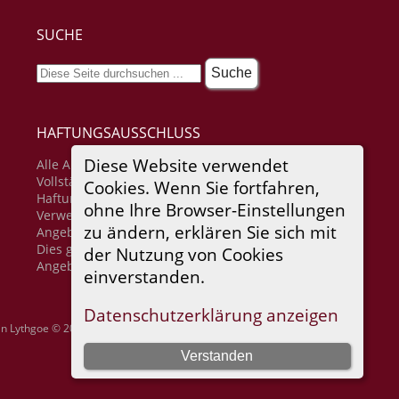
SUCHE
HAFTUNGSAUSSCHLUSS
Diese Website verwendet
Alle Angaben erfolgen ohne Gewähr für
Vollständigkeit oder Richtigkeit. Es wird keine
Cookies. Wenn Sie fortfahren,
Haftung übernommen für Schäden durch die
ohne Ihre Browser-Einstellungen
Verwendung von Informationen aus diesem Online-
zu ändern, erklären Sie sich mit
Angebot oder durch das Fehlen von Informationen.
Dies gilt auch für Inhalte Dritter, die über dieses
der Nutzung von Cookies
Angebot zugänglich sind.
einverstanden.
Datenschutzerklärung anzeigen
in Lythgoe © 2001-2026.
Verstanden