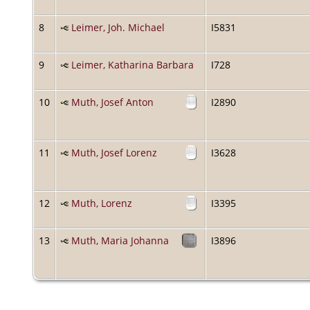
8
Leimer, Joh. Michael
I5831
9
Leimer, Katharina Barbara
I728
10
Muth, Josef Anton
I2890
11
Muth, Josef Lorenz
I3628
12
Muth, Lorenz
I3395
13
Muth, Maria Johanna
I3896