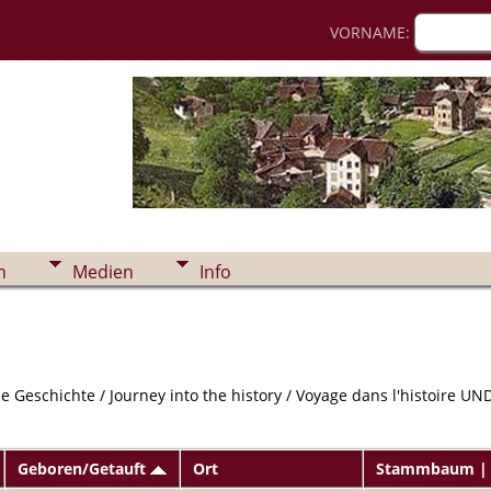
VORNAME:
n
Medien
Info
ie Geschichte / Journey into the history / Voyage dans l'histoire U
Geboren/Getauft
Ort
Stammbaum | 