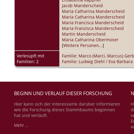
Jacob Manderscheid
Maria Catharina Manderscheid
Maria Catharina Manderscheid
Maria Francisca Manderscheid
Maria Franzisca Manderscheid
Martin Manderscheid
Maria Catharina Obermoser
[
Weitere Personen...
]
Verknüpft mit
Familie: Marco (Marci, Marcus) Ge
Familien: 2
Familie: Ludwig Diehl / Eva Barbara
BEGINN UND VERLAUF DIESER FORSCHUNG
N
Hier kann sich der Interessierte darüber informieren
H
wie die Forschung dieses Stammbaums begonnen
d
hat und verläuft.
o
E
Mehr ...
v