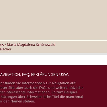
rbes / Maria Magdalena Schönewald
 Fischer
AVIGATION, FAQ, ERKLÄRUNGEN USW.
ier finden Sie Informationen zur Navigation auf
ieser Site, aber auch die FAQs und weitere nützliche
der interessante Informationen. So zum Beispiel
rklärungen über Schweizerische Titel die manchmal
or den Namen stehen.