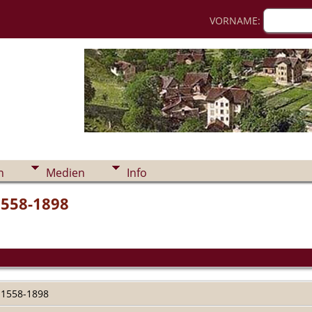
VORNAME:
n
Medien
Info
1558-1898
 1558-1898