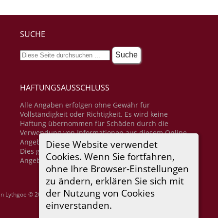
SUCHE
HAFTUNGSAUSSCHLUSS
Alle Angaben erfolgen ohne Gewähr für
Vollständigkeit oder Richtigkeit. Es wird keine
Haftung übernommen für Schäden durch die
Verwendung von Informationen aus diesem Online-
Angebot oder durch das Fehlen von Informationen.
Diese Website verwendet
Dies gilt auch für Inhalte Dritter, die über dieses
Cookies. Wenn Sie fortfahren,
Angebot zugänglich sind.
ohne Ihre Browser-Einstellungen
zu ändern, erklären Sie sich mit
der Nutzung von Cookies
in Lythgoe © 2001-2026.
einverstanden.