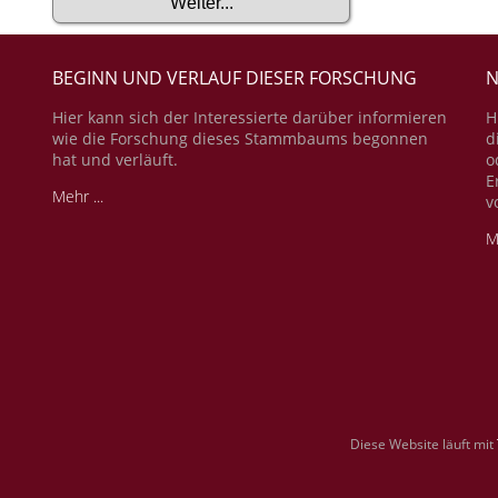
BEGINN UND VERLAUF DIESER FORSCHUNG
N
Hier kann sich der Interessierte darüber informieren
H
wie die Forschung dieses Stammbaums begonnen
d
hat und verläuft.
o
E
Mehr ...
v
M
Diese Website läuft mit