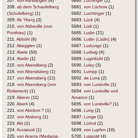
207.
von Aarwangen
(4)
5680.
Lüchinger
(2)
208.
ab dem Schaufelberg
5681.
von Lüchow
(1)
(Schufelberg)
(1)
5682.
Luchtinger
(1)
209.
Ab Yberg
(3)
5683.
Lück
(4)
210.
von Abbeville (von
5684.
Lüdi
(1)
Ponthieu)
(1)
5685.
Ludin
(21)
211.
Abbühl
(6)
5686.
Ludin (Lüdin)
(4)
212.
Abegglen
(1)
5687.
Luduvigo
(1)
213.
Abele
(50)
5688.
Ludwig
(4)
214.
Abelin
(1)
5689.
Luginbühl
(2)
215.
von Abendberg
(2)
5690.
Luley
(3)
216.
von Abendsberg
(1)
5691.
Lumpp
(1)
217.
von Abensberg
(12)
5692.
de Luna
(2)
218.
von Abensberg (von
5693.
von Lunéville
(1)
Rotteneck)
(1)
5694.
von Lunéville und
219.
Aberer
(11)
Amance
(1)
220.
Aberli
(4)
5695.
von Lunéville?
(1)
221.
von Abickon ?
(1)
5696.
Lung
(2)
222.
von Absberg
(1)
5697.
Lunge
(1)
223.
Abt
(1)
5698.
Lüönd
(2)
224.
Acciaiuoli
(1)
5699.
von Lupfen
(10)
225.
von Acerra (Medania-
5700.
Luppold
(4)