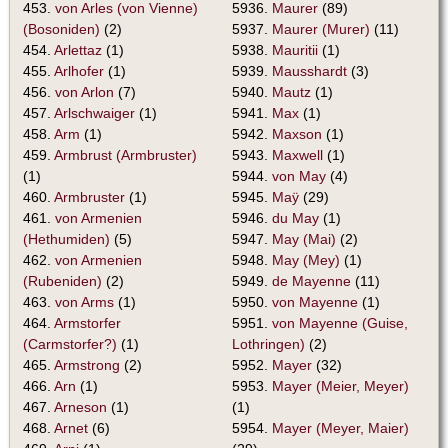
453.
von Arles (von Vienne)
5936.
Maurer
(89)
(Bosoniden)
(2)
5937.
Maurer (Murer)
(11)
454.
Arlettaz
(1)
5938.
Mauritii
(1)
455.
Arlhofer
(1)
5939.
Mausshardt
(3)
456.
von Arlon
(7)
5940.
Mautz
(1)
457.
Arlschwaiger
(1)
5941.
Max
(1)
458.
Arm
(1)
5942.
Maxson
(1)
459.
Armbrust (Armbruster)
5943.
Maxwell
(1)
(1)
5944.
von May
(4)
460.
Armbruster
(1)
5945.
Maÿ
(29)
461.
von Armenien
5946.
du May
(1)
(Hethumiden)
(5)
5947.
May (Mai)
(2)
462.
von Armenien
5948.
May (Mey)
(1)
(Rubeniden)
(2)
5949.
de Mayenne
(11)
463.
von Arms
(1)
5950.
von Mayenne
(1)
464.
Armstorfer
5951.
von Mayenne (Guise,
(Carmstorfer?)
(1)
Lothringen)
(2)
465.
Armstrong
(2)
5952.
Mayer
(32)
466.
Arn
(1)
5953.
Mayer (Meier, Meyer)
467.
Arneson
(1)
(1)
468.
Arnet
(6)
5954.
Mayer (Meyer, Maier)