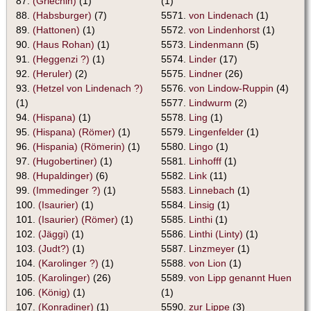
87.
(Griechin)
(1)
(1)
88.
(Habsburger)
(7)
5571.
von Lindenach
(1)
89.
(Hattonen)
(1)
5572.
von Lindenhorst
(1)
90.
(Haus Rohan)
(1)
5573.
Lindenmann
(5)
91.
(Heggenzi ?)
(1)
5574.
Linder
(17)
92.
(Heruler)
(2)
5575.
Lindner
(26)
93.
(Hetzel von Lindenach ?)
5576.
von Lindow-Ruppin
(4)
(1)
5577.
Lindwurm
(2)
94.
(Hispana)
(1)
5578.
Ling
(1)
95.
(Hispana) (Römer)
(1)
5579.
Lingenfelder
(1)
96.
(Hispania) (Römerin)
(1)
5580.
Lingo
(1)
97.
(Hugobertiner)
(1)
5581.
Linhofff
(1)
98.
(Hupaldinger)
(6)
5582.
Link
(11)
99.
(Immedinger ?)
(1)
5583.
Linnebach
(1)
100.
(Isaurier)
(1)
5584.
Linsig
(1)
101.
(Isaurier) (Römer)
(1)
5585.
Linthi
(1)
102.
(Jäggi)
(1)
5586.
Linthi (Linty)
(1)
103.
(Judt?)
(1)
5587.
Linzmeyer
(1)
104.
(Karolinger ?)
(1)
5588.
von Lion
(1)
105.
(Karolinger)
(26)
5589.
von Lipp genannt Huen
106.
(König)
(1)
(1)
107.
(Konradiner)
(1)
5590.
zur Lippe
(3)