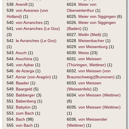
538.
Avenill
(1)
6024.
Meier von
539.
von Avesnes (von
Oberwinterthur
(1)
Holland)
(1)
6025.
Meier von Siggingen
(6)
540.
von Avranches
(2)
6026.
Meier von Siggingen
541.
von Avranches (Le Goz)
(Baden)
(1)
(3)
6027.
Meilin (Meili)
(1)
542.
le Avranches (Le Goz)
6028.
Meisenbacher
(1)
(1)
6029.
von Meisenburg
(1)
543.
Axuch
(1)
6030.
Meiss
(23)
544.
Axuchina
(1)
6031.
von Meissen
545.
von Aybar
(1)
(Thüringen, Wettiner)
(1)
546.
de Azarga
(1)
6032.
von Meissen (von
547.
Aznar (von Aragón)
(1)
Braunschweig)(Brunonen)
(2)
548.
Baader
(1)
6033.
von Meissen
549.
Baargeld
(5)
(Weissenfels)
(2)
550.
Babberger
(3)
6034.
von Meissen (Wettiner)
551.
Babenberg
(1)
(8)
552.
Babylon
(2)
6035.
von Meissen (Wettiner)
553.
zum Bach
(1)
(1)
554.
Bach
(98)
6036.
von Meissender
555.
von Bach
(1)
(Wettiner)
(1)