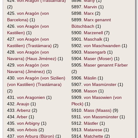
424.
von Aragón (Trastámara)
5896.
Marty
(1)
(2)
5897.
Marvin
(1)
425.
von Aragón (von
5898.
Marx
(2)
Barcelona)
(1)
5899.
Marx genannt
426.
von Aragón (von
Bütschbach
(1)
Kastilien)
(1)
5900.
Marzenell
(7)
427.
von Aragón (von
5901.
Maschalk
(1)
Kastilien) (Trastámara)
(2)
5902.
von Maschwanden
(1)
428.
von Aragón (von
5903.
Masengarb
(1)
Navarra) (Haus Jiménez)
(1)
5904.
Maser (Moser)
(1)
429.
von Aragón (von
5905.
Maser genannt Färber
Navarra) (Jiménez)
(1)
(2)
430.
von Aragón (von Sizilien)
5906.
Mäslin
(1)
(von Kastilien) (Trastámara)
5907.
von Masmünster
(1)
(2)
5908.
Mason
(1)
431.
von Aragonien
(1)
5909.
von Masowien (von
432.
Araujo
(1)
Płock)
(1)
433.
Arbenz
(2)
5910.
Mass (Maass)
(9)
434.
Arber
(1)
5911.
von Massmünster
(1)
435.
von Arbigny
(1)
5912.
Mästler
(1)
436.
von Arbois
(2)
5913.
Matarese
(1)
437.
von Arburg (Büron)
(1)
5914.
Matchette
(2)