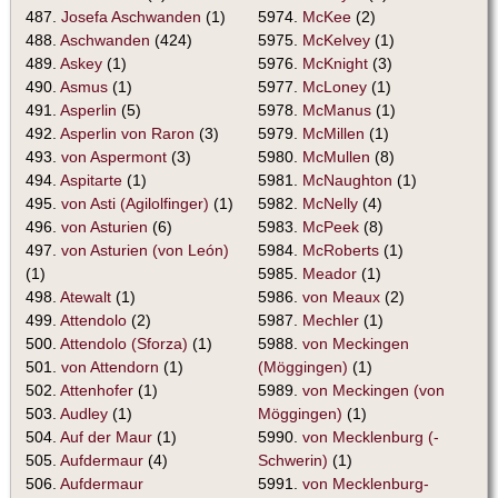
487.
Josefa Aschwanden
(1)
5974.
McKee
(2)
488.
Aschwanden
(424)
5975.
McKelvey
(1)
489.
Askey
(1)
5976.
McKnight
(3)
490.
Asmus
(1)
5977.
McLoney
(1)
491.
Asperlin
(5)
5978.
McManus
(1)
492.
Asperlin von Raron
(3)
5979.
McMillen
(1)
493.
von Aspermont
(3)
5980.
McMullen
(8)
494.
Aspitarte
(1)
5981.
McNaughton
(1)
495.
von Asti (Agilolfinger)
(1)
5982.
McNelly
(4)
496.
von Asturien
(6)
5983.
McPeek
(8)
497.
von Asturien (von León)
5984.
McRoberts
(1)
(1)
5985.
Meador
(1)
498.
Atewalt
(1)
5986.
von Meaux
(2)
499.
Attendolo
(2)
5987.
Mechler
(1)
500.
Attendolo (Sforza)
(1)
5988.
von Meckingen
501.
von Attendorn
(1)
(Möggingen)
(1)
502.
Attenhofer
(1)
5989.
von Meckingen (von
503.
Audley
(1)
Möggingen)
(1)
504.
Auf der Maur
(1)
5990.
von Mecklenburg (-
505.
Aufdermaur
(4)
Schwerin)
(1)
506.
Aufdermaur
5991.
von Mecklenburg-