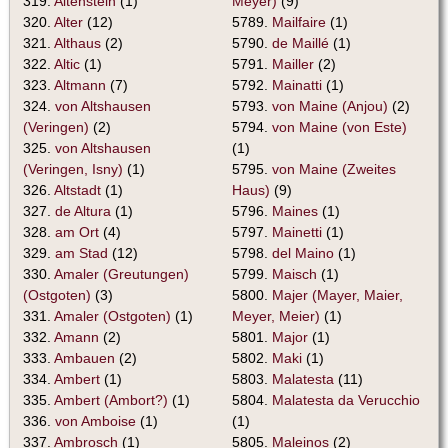
319.
Altenstein
(1)
Meyer)
(9)
320.
Alter
(12)
5789.
Mailfaire
(1)
321.
Althaus
(2)
5790.
de Maillé
(1)
322.
Altic
(1)
5791.
Mailler
(2)
323.
Altmann
(7)
5792.
Mainatti
(1)
324.
von Altshausen
5793.
von Maine (Anjou)
(2)
(Veringen)
(2)
5794.
von Maine (von Este)
325.
von Altshausen
(1)
(Veringen, Isny)
(1)
5795.
von Maine (Zweites
326.
Altstadt
(1)
Haus)
(9)
327.
de Altura
(1)
5796.
Maines
(1)
328.
am Ort
(4)
5797.
Mainetti
(1)
329.
am Stad
(12)
5798.
del Maino
(1)
330.
Amaler (Greutungen)
5799.
Maisch
(1)
(Ostgoten)
(3)
5800.
Majer (Mayer, Maier,
331.
Amaler (Ostgoten)
(1)
Meyer, Meier)
(1)
332.
Amann
(2)
5801.
Major
(1)
333.
Ambauen
(2)
5802.
Maki
(1)
334.
Ambert
(1)
5803.
Malatesta
(11)
335.
Ambert (Ambort?)
(1)
5804.
Malatesta da Verucchio
336.
von Amboise
(1)
(1)
337.
Ambrosch
(1)
5805.
Maleinos
(2)