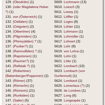
129.
(Obodritin)
(1)
5609.
Lochmann
(13)
130.
(oder Magdalena Huber
5610.
Loesch
(3)
?)
(1)
5611.
Loewy
(1)
131.
von (Österreich)
(1)
5612.
Löffler
(1)
132.
(Ostfalen)
(1)
5613.
Loges
(8)
133.
(Ostgoten)
(2)
5614.
Löhler
(11)
134.
(Otbertiner)
(4)
5615.
Lohmann
(1)
135.
(Pilgrimiden)
(1)
5616.
Lohmüller
(1)
136.
(Přemysliden) ?
(1)
5617.
Lohnert
(3)
137.
(Puober?)
(1)
5618.
Lohr
(8)
138.
(Ramnulfiden) ?
(1)
5619.
von Lohra
(1)
139.
(Rapotonen)
(1)
5620.
Lohri
(1)
140.
(Raumer?)
(1)
5621.
Löler
(1)
141.
(Rellstab ?)
(1)
5622.
Lombach
(10)
142.
(Robertiner)
5623.
Lombach (von
(Babenberger/Popponen)
(2)
Gurfermutt)
(1)
143.
(Römer)
(37)
5624.
Lombard
(1)
144.
(RömerIin)
(1)
5625.
Lomerlaus (?)
(2)
145.
(Römerin)
(21)
5626.
de Londres
(1)
146.
(Rurikiden)
(1)
5627.
Long
(6)
147.
(Salier)
(5)
5628.
Longespée
(1)