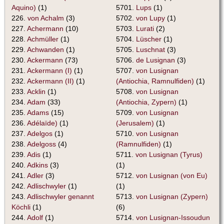
Aquino)
(1)
5701.
Lups
(1)
226.
von Achalm
(3)
5702.
von Lupy
(1)
227.
Achermann
(10)
5703.
Lurati
(2)
228.
Achmüller
(1)
5704.
Lüscher
(1)
229.
Achwanden
(1)
5705.
Luschnat
(3)
230.
Ackermann
(73)
5706.
de Lusignan
(3)
231.
Ackermann (I)
(1)
5707.
von Lusignan
232.
Ackermann (II)
(1)
(Antiochia, Ramnulfiden)
(1)
233.
Acklin
(1)
5708.
von Lusignan
234.
Adam
(33)
(Antiochia, Zypern)
(1)
235.
Adams
(15)
5709.
von Lusignan
236.
Adélaïde)
(1)
(Jerusalem)
(1)
237.
Adelgos
(1)
5710.
von Lusignan
238.
Adelgoss
(4)
(Ramnulfiden)
(1)
239.
Adis
(1)
5711.
von Lusignan (Tyrus)
240.
Adkins
(3)
(1)
241.
Adler
(3)
5712.
von Lusignan (von Eu)
242.
Adlischwyler
(1)
(1)
243.
Adlischwyler genannt
5713.
von Lusignan (Zypern)
Köchli
(1)
(6)
244.
Adolf
(1)
5714.
von Lusignan-Issoudun