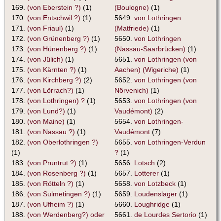
169.
(von Eberstein ?)
(1)
(Boulogne)
(1)
170.
(von Entschwil ?)
(1)
5649.
von Lothringen
171.
(von Friaul)
(1)
(Matfriede)
(1)
172.
(von Grünenberg ?)
(1)
5650.
von Lothringen
173.
(von Hünenberg ?)
(1)
(Nassau-Saarbrücken)
(1)
174.
(von Jülich)
(1)
5651.
von Lothringen (von
175.
(von Kärnten ?)
(1)
Aachen) (Wigeriche)
(1)
176.
(von Kirchberg ?)
(2)
5652.
von Lothringen (von
177.
(von Lörrach?)
(1)
Nörvenich)
(1)
178.
(von Lothringen) ?
(1)
5653.
von Lothringen (von
179.
(von Lund?)
(1)
Vaudémont)
(2)
180.
(von Maine)
(1)
5654.
von Lothringen-
181.
(von Nassau ?)
(1)
Vaudémont
(7)
182.
(von Oberlothringen ?)
5655.
von Lothringen-Verdun
(1)
?
(1)
183.
(von Pruntrut ?)
(1)
5656.
Lotsch
(2)
184.
(von Rosenberg ?)
(1)
5657.
Lotterer
(1)
185.
(von Rötteln ?)
(1)
5658.
von Lotzbeck
(1)
186.
(von Sulmetingen ?)
(1)
5659.
Loudenslager
(1)
187.
(von Ufheim ?)
(1)
5660.
Loughridge
(1)
188.
(von Werdenberg?) oder
5661.
de Lourdes Sertorio
(1)