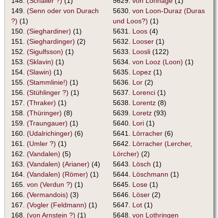
148.
(Schaller ?)
(1)
5629.
von Lonnage
(1)
149.
(Senn oder von Durach
5630.
von Loon-Duraz (Duras
?)
(1)
und Loos?)
(1)
150.
(Sieghardiner)
(1)
5631.
Loos
(4)
151.
(Sieghardinger)
(2)
5632.
Looser
(1)
152.
(Sigulfsson)
(1)
5633.
Loosli
(122)
153.
(Sklavin)
(1)
5634.
von Looz (Loon)
(1)
154.
(Slawin)
(1)
5635.
Lopez
(1)
155.
(Stammlinie!)
(1)
5636.
Lor
(2)
156.
(Stühlinger ?)
(1)
5637.
Lorenci
(1)
157.
(Thraker)
(1)
5638.
Lorentz
(8)
158.
(Thüringer)
(8)
5639.
Loretz
(93)
159.
(Traungauer)
(1)
5640.
Lori
(1)
160.
(Udalrichinger)
(6)
5641.
Lörracher
(6)
161.
(Umler ?)
(1)
5642.
Lörracher (Lercher,
162.
(Vandalen)
(5)
Lörcher)
(2)
163.
(Vandalen) (Arianer)
(4)
5643.
Lösch
(1)
164.
(Vandalen) (Römer)
(1)
5644.
Löschmann
(1)
165.
von (Verdun ?)
(1)
5645.
Lose
(1)
166.
(Vermandois)
(3)
5646.
Löser
(2)
167.
(Vogler (Feldmann)
(1)
5647.
Lot
(1)
168.
(von Arnstein ?)
(1)
5648.
von Lothringen