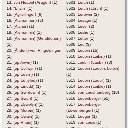
13.
von Neapel (Aragón)
(1)
5501.
Lerch
(1)
14.
"Enzin"
(1)
5502.
Lerch (Lörch)
(1)
15.
(Agilolfinger)
(6)
5503.
Lerower
(2)
16.
(Alamannen)
(3)
5504.
Lesage
(1)
17.
(Alaner)
(1)
5505.
Leser
(2)
18.
(Alemannin)
(1)
5506.
Leslie
(1)
19.
(Alemannin) (Geroldonen)
5507.
Letter
(1)
(1)
5508.
Leu
(9)
20.
(Änderli) von Ringoldingen
5509.
Leubin
(15)
(1)
5510.
Leubin (Laibin)
(1)
21.
(ap Anwn)
(1)
5511.
Leubin (Läubin)
(3)
22.
(ap Collwyn)
(1)
5512.
Leubin (Laubin, Leibin)
23.
(ap Edern)
(1)
(1)
24.
(ap Ednyfed)
(1)
5513.
Leubin (Laubr)
(1)
25.
(ap Einudd)
(1)
5514.
Leubin (Leible)
(1)
26.
(ap Gwrddwfn)
(1)
5515.
von Leuchtenberg
(10)
27.
(ap Gwyn)
(1)
5516.
Leuenberger
(51)
28.
(ap Llywelyn)
(1)
5517.
Leuenberger
29.
(ap Morein)
(1)
(Löwenberger)
(1)
30.
(ap Owain)
(1)
5518.
Leuger
(1)
31.
(ap Rhain)
(1)
5519.
von Leuis
(1)