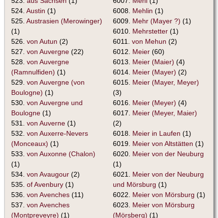
523.
aus Sachsen
(1)
6007.
Mehl
(1)
524.
Austin
(1)
6008.
Mehlin
(1)
525.
Austrasien (Merowinger)
6009.
Mehr (Mayer ?)
(1)
(1)
6010.
Mehrstetter
(1)
526.
von Autun
(2)
6011.
von Mehun
(2)
527.
von Auvergne
(22)
6012.
Meier
(60)
528.
von Auvergne
6013.
Meier (Maier)
(4)
(Ramnulfiden)
(1)
6014.
Meier (Mayer)
(2)
529.
von Auvergne (von
6015.
Meier (Mayer, Meyer)
Boulogne)
(1)
(3)
530.
von Auvergne und
6016.
Meier (Meyer)
(4)
Boulogne
(1)
6017.
Meier (Meyer, Maier)
531.
von Auverne
(1)
(2)
532.
von Auxerre-Nevers
6018.
Meier in Laufen
(1)
(Monceaux)
(1)
6019.
Meier von Altstätten
(1)
533.
von Auxonne (Chalon)
6020.
Meier von der Neuburg
(1)
(1)
534.
von Avaugour
(2)
6021.
Meier von der Neuburg
535.
of Avenbury
(1)
und Mörsburg
(1)
536.
von Avenches
(11)
6022.
Meier von Mörsburg
(1)
537.
von Avenches
6023.
Meier von Mörsburg
(Montpreveyre)
(1)
(Mörsberg)
(1)