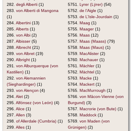
282.
degli Alberti
(1)
5751.
Lyrer (Lÿrer)
(54)
283.
von Alberti di Mangona
5752.
de l’Aigle
(1)
(1)
5753.
de L’Isle-Jourdain
(1)
284.
Albertini
(13)
5754.
Maag
(1)
285.
Alberts
(1)
5755.
Maager
(1)
286.
von Albi
(2)
5756.
Maas
(12)
287.
Albisser
(5)
5757.
Maas (Maass)
(79)
288.
Albrecht
(21)
5758.
Maas (Maus)
(1)
289.
von Albret
(19)
5759.
MacAlister
(2)
290.
Albright
(1)
5760.
Machauer
(1)
291.
von Alburquerque (von
5761.
Mächler
(1)
Kastilien)
(1)
5762.
Mächtel
(1)
292.
von Alemannien
5763.
Macke
(1)
(Sieghardinger)
(1)
5764.
Mackert
(1)
293.
von Alençon
(4)
5765.
MacMurrough
(1)
294.
Alet
(2)
5766.
von Mâcon-Vienne (von
295.
Alfónsez (von León)
(4)
Burgund)
(3)
296.
Alice
(1)
5767.
Macrorie (von Bute)
(1)
297.
Allen
(3)
5768.
Maddock
(1)
298.
of Allerdale (Cumbria)
(1)
5769.
von Maden (von
299.
Alles
(1)
Grünigen)
(2)