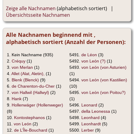
Zeige alle Nachnamen
(alphabetisch sortiert) |
Übersichtsseite Nachnamen
Alle Nachnamen beginnend mit ,
alphabetisch sortiert (Anzahl der Personen):
1. Kein Nachname (935)
5491.
de Léon
(3)
2.
Créquy
(1)
5492.
von León (?)
(1)
3.
von Merlan
(1)
5493.
von León (von Asturien)
4.
Allet (Alat, Aletin),
(1)
(1)
5.
Blenk (Blenck)
(9)
5494.
von León (von Kastilien)
6.
de Charenton-du-Cher
(1)
(10)
7.
von Hallwil (Hallwyl)
(2)
5495.
von León (von Poitou?)
8.
Hank
(7)
(1)
9.
Hollenwäger (Hollenweger)
5496.
Leonard
(2)
(8)
5497.
della Leonessa
(1)
10.
Kontostephanos
(1)
5498.
Leonhard
(4)
11.
von León
(2)
5499.
Leonhardt
(5)
12.
de L’Île-Bouchard
(1)
5500.
Lerber
(9)