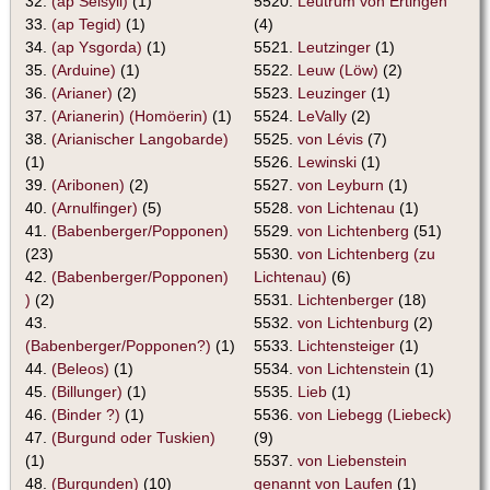
32.
(ap Seisyll)
(1)
5520.
Leutrum von Ertingen
33.
(ap Tegid)
(1)
(4)
34.
(ap Ysgorda)
(1)
5521.
Leutzinger
(1)
35.
(Arduine)
(1)
5522.
Leuw (Löw)
(2)
36.
(Arianer)
(2)
5523.
Leuzinger
(1)
37.
(Arianerin) (Homöerin)
(1)
5524.
LeVally
(2)
38.
(Arianischer Langobarde)
5525.
von Lévis
(7)
(1)
5526.
Lewinski
(1)
39.
(Aribonen)
(2)
5527.
von Leyburn
(1)
40.
(Arnulfinger)
(5)
5528.
von Lichtenau
(1)
41.
(Babenberger/Popponen)
5529.
von Lichtenberg
(51)
(23)
5530.
von Lichtenberg (zu
42.
(Babenberger/Popponen)
Lichtenau)
(6)
)
(2)
5531.
Lichtenberger
(18)
43.
5532.
von Lichtenburg
(2)
(Babenberger/Popponen?)
(1)
5533.
Lichtensteiger
(1)
44.
(Beleos)
(1)
5534.
von Lichtenstein
(1)
45.
(Billunger)
(1)
5535.
Lieb
(1)
46.
(Binder ?)
(1)
5536.
von Liebegg (Liebeck)
47.
(Burgund oder Tuskien)
(9)
(1)
5537.
von Liebenstein
48.
(Burgunden)
(10)
genannt von Laufen
(1)