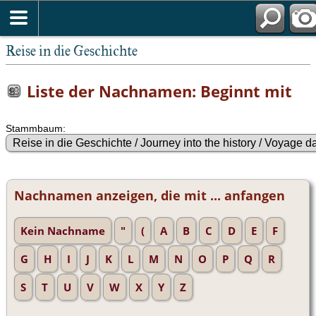
Reise in die Geschichte
Liste der Nachnamen: Beginnt mit
Stammbaum:
Nachnamen anzeigen, die mit ... anfangen
Kein Nachname
"
(
A
B
C
D
E
F
G
H
I
J
K
L
M
N
O
P
Q
R
S
T
U
V
W
X
Y
Z