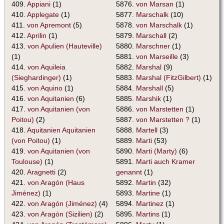
409.
Appiani
(1)
5876.
von Marsan
(1)
410.
Applegate
(1)
5877.
Marschalk
(10)
411.
von Apremont
(5)
5878.
von Marschalk
(1)
412.
Aprilin
(1)
5879.
Marschall
(2)
413.
von Apulien (Hauteville)
5880.
Marschner
(1)
(1)
5881.
von Marseille
(3)
414.
von Aquileia
5882.
Marshal
(9)
(Sieghardinger)
(1)
5883.
Marshal (FitzGilbert)
(1)
415.
von Aquino
(1)
5884.
Marshall
(5)
416.
von Aquitanien
(6)
5885.
Marshik
(1)
417.
von Aquitanien (von
5886.
von Marstetten
(1)
Poitou)
(2)
5887.
von Marstetten ?
(1)
418.
Aquitanien Aquitanien
5888.
Martell
(3)
(von Poitou)
(1)
5889.
Marti
(53)
419.
von Aquitanien (von
5890.
Marti (Marty)
(6)
Toulouse)
(1)
5891.
Marti auch Kramer
420.
Aragnetti
(2)
genannt
(1)
421.
von Aragón (Haus
5892.
Martin
(32)
Jiménez)
(1)
5893.
Martine
(1)
422.
von Aragón (Jiménez)
(4)
5894.
Martinez
(1)
423.
von Aragón (Sizilien)
(2)
5895.
Martins
(1)