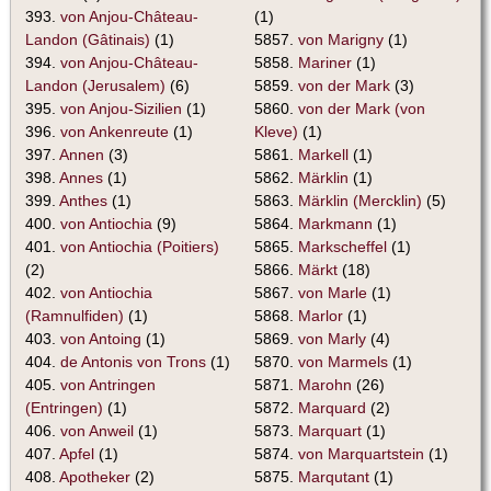
393.
von Anjou-Château-
(1)
Landon (Gâtinais)
(1)
5857.
von Marigny
(1)
394.
von Anjou-Château-
5858.
Mariner
(1)
Landon (Jerusalem)
(6)
5859.
von der Mark
(3)
395.
von Anjou-Sizilien
(1)
5860.
von der Mark (von
396.
von Ankenreute
(1)
Kleve)
(1)
397.
Annen
(3)
5861.
Markell
(1)
398.
Annes
(1)
5862.
Märklin
(1)
399.
Anthes
(1)
5863.
Märklin (Mercklin)
(5)
400.
von Antiochia
(9)
5864.
Markmann
(1)
401.
von Antiochia (Poitiers)
5865.
Markscheffel
(1)
(2)
5866.
Märkt
(18)
402.
von Antiochia
5867.
von Marle
(1)
(Ramnulfiden)
(1)
5868.
Marlor
(1)
403.
von Antoing
(1)
5869.
von Marly
(4)
404.
de Antonis von Trons
(1)
5870.
von Marmels
(1)
405.
von Antringen
5871.
Marohn
(26)
(Entringen)
(1)
5872.
Marquard
(2)
406.
von Anweil
(1)
5873.
Marquart
(1)
407.
Apfel
(1)
5874.
von Marquartstein
(1)
408.
Apotheker
(2)
5875.
Marqutant
(1)