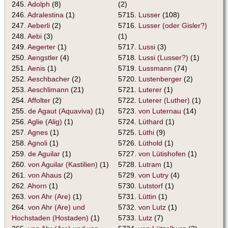
245.
Adolph
(8)
(2)
246.
Adralestina
(1)
5715.
Lusser
(108)
247.
Aeberli
(2)
5716.
Lusser (oder Gisler?)
248.
Aebi
(3)
(1)
249.
Aegerter
(1)
5717.
Lussi
(3)
250.
Aengstler
(4)
5718.
Lussi (Lusser?)
(1)
251.
Aenis
(1)
5719.
Lussmann
(74)
252.
Aeschbacher
(2)
5720.
Lustenberger
(2)
253.
Aeschlimann
(21)
5721.
Luterer
(1)
254.
Affolter
(2)
5722.
Luterer (Luther)
(1)
255.
de Agaut (Aquaviva)
(1)
5723.
von Luternau
(14)
256.
Aglie (Alig)
(1)
5724.
Lüthard
(1)
257.
Agnes
(1)
5725.
Lüthi
(9)
258.
Agnoli
(1)
5726.
Lüthold
(1)
259.
de Aguilar
(1)
5727.
von Lütishofen
(1)
260.
von Aguilar (Kastilien)
(1)
5728.
Lutram
(1)
261.
von Ahaus
(2)
5729.
von Lutry
(4)
262.
Ahorn
(1)
5730.
Lutstorf
(1)
263.
von Ahr (Are)
(1)
5731.
Lüttin
(1)
264.
von Ahr (Are) und
5732.
von Lutz
(1)
Hochstaden (Hostaden)
(1)
5733.
Lutz
(7)