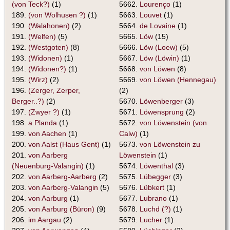
(von Teck?)
(1)
5662.
Lourenço
(1)
189.
(von Wolhusen ?)
(1)
5663.
Louvet
(1)
190.
(Walahonen)
(2)
5664.
de Lovaine
(1)
191.
(Welfen)
(5)
5665.
Löw
(15)
192.
(Westgoten)
(8)
5666.
Löw (Loew)
(5)
193.
(Widonen)
(1)
5667.
Löw (Löwin)
(1)
194.
(Widonen?)
(1)
5668.
von Löwen
(8)
195.
(Wirz)
(2)
5669.
von Löwen (Hennegau)
196.
(Zerger, Zerper,
(2)
Berger..?)
(2)
5670.
Löwenberger
(3)
197.
(Zwyer ?)
(1)
5671.
Löwensprung
(2)
198.
a Planda
(1)
5672.
von Löwenstein (von
199.
von Aachen
(1)
Calw)
(1)
200.
von Aalst (Haus Gent)
(1)
5673.
von Löwenstein zu
201.
von Aarberg
Löwenstein
(1)
(Neuenburg-Valangin)
(1)
5674.
Löwenthal
(3)
202.
von Aarberg-Aarberg
(2)
5675.
Lübegger
(3)
203.
von Aarberg-Valangin
(5)
5676.
Lübkert
(1)
204.
von Aarburg
(1)
5677.
Lubrano
(1)
205.
von Aarburg (Büron)
(9)
5678.
Luchd (?)
(1)
206.
im Aargau
(2)
5679.
Lucher
(1)