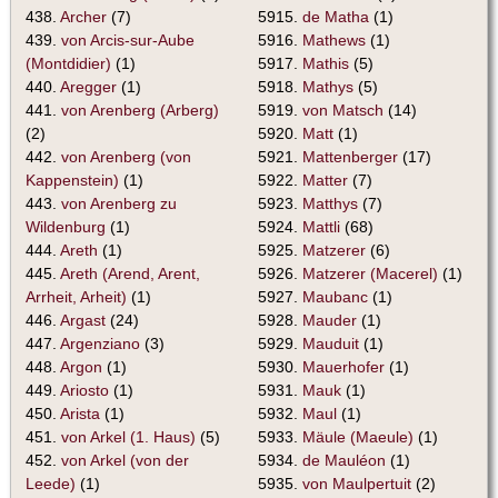
438.
Archer
(7)
5915.
de Matha
(1)
439.
von Arcis-sur-Aube
5916.
Mathews
(1)
(Montdidier)
(1)
5917.
Mathis
(5)
440.
Aregger
(1)
5918.
Mathys
(5)
441.
von Arenberg (Arberg)
5919.
von Matsch
(14)
(2)
5920.
Matt
(1)
442.
von Arenberg (von
5921.
Mattenberger
(17)
Kappenstein)
(1)
5922.
Matter
(7)
443.
von Arenberg zu
5923.
Matthys
(7)
Wildenburg
(1)
5924.
Mattli
(68)
444.
Areth
(1)
5925.
Matzerer
(6)
445.
Areth (Arend, Arent,
5926.
Matzerer (Macerel)
(1)
Arrheit, Arheit)
(1)
5927.
Maubanc
(1)
446.
Argast
(24)
5928.
Mauder
(1)
447.
Argenziano
(3)
5929.
Mauduit
(1)
448.
Argon
(1)
5930.
Mauerhofer
(1)
449.
Ariosto
(1)
5931.
Mauk
(1)
450.
Arista
(1)
5932.
Maul
(1)
451.
von Arkel (1. Haus)
(5)
5933.
Mäule (Maeule)
(1)
452.
von Arkel (von der
5934.
de Mauléon
(1)
Leede)
(1)
5935.
von Maulpertuit
(2)