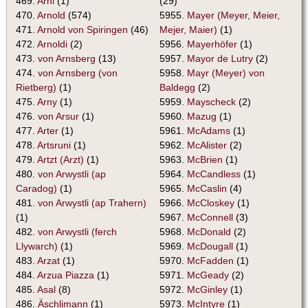
469.
Arni
(1)
(29)
470.
Arnold
(574)
5955.
Mayer (Meyer, Meier,
471.
Arnold von Spiringen
(46)
Mejer, Maier)
(1)
472.
Arnoldi
(2)
5956.
Mayerhöfer
(1)
473.
von Arnsberg
(13)
5957.
Mayor de Lutry
(2)
474.
von Arnsberg (von
5958.
Mayr (Meyer) von
Rietberg)
(1)
Baldegg
(2)
475.
Arny
(1)
5959.
Mayscheck
(2)
476.
von Arsur
(1)
5960.
Mazug
(1)
477.
Arter
(1)
5961.
McAdams
(1)
478.
Artsruni
(1)
5962.
McAlister
(2)
479.
Artzt (Arzt)
(1)
5963.
McBrien
(1)
480.
von Arwystli (ap
5964.
McCandless
(1)
Caradog)
(1)
5965.
McCaslin
(4)
481.
von Arwystli (ap Trahern)
5966.
McCloskey
(1)
(1)
5967.
McConnell
(3)
482.
von Arwystli (ferch
5968.
McDonald
(2)
Llywarch)
(1)
5969.
McDougall
(1)
483.
Arzat
(1)
5970.
McFadden
(1)
484.
Arzua Piazza
(1)
5971.
McGeady
(2)
485.
Asal
(8)
5972.
McGinley
(1)
486.
Äschlimann
(1)
5973.
McIntyre
(1)