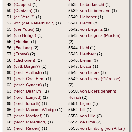
49.
(Caupus)
(1)
5538.
Lieberknecht
(1)
50.
(Cuntzen)
(1)
5539.
von Liebermann
(1)
51.
(de Vere ?)
(1)
5540.
Lieboner
(1)
52.
von (der Neuerburg?)
(1)
5541.
Liechti
(8)
53.
(der Yutes)
(1)
5542.
von Liegnitz
(1)
54.
(die Heilige)
(1)
5543.
von Liegnitz (Piasten)
55.
(Eberlin)
(1)
(2)
56.
(England)
(2)
5544.
Liehl
(1)
57.
(Ernste)
(2)
5545.
Lienherr
(2)
58.
(Etichonen)
(2)
5546.
Lienin
(3)
59.
(evtl. Bürgin?)
(1)
5547.
Lieser
(1)
60.
(ferch Afallach)
(1)
5548.
von Ligerz
(3)
61.
(ferch Coel Hen)
(1)
5549.
von Ligerz (Gléresse)
62.
(ferch Cyngen)
(1)
(2)
63.
(ferch Deithlyn)
(1)
5550.
von Ligerz genannt
64.
(ferch Eunydd)
(1)
Heineli
(2)
65.
(ferch Idnerth)
(1)
5551.
Lignei
(1)
66.
(ferch Macsen Wledig)
(1)
5552.
Lill
(1)
67.
(ferch Maeldaf)
(1)
5553.
von Lille
(2)
68.
(ferch Maredudd)
(1)
5554.
de Lima
(2)
69.
(ferch Reiden)
(1)
5555.
von Limburg (von Arlon)