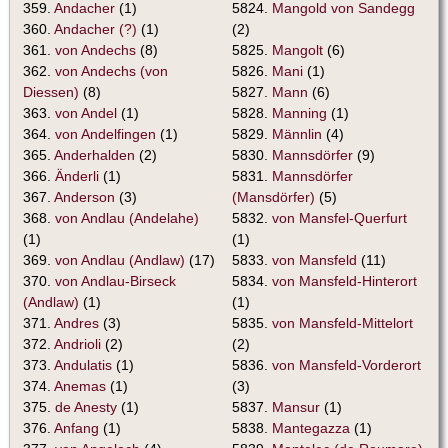
359.
Andacher
(1)
5824.
Mangold von Sandegg
360.
Andacher (?)
(1)
(2)
361.
von Andechs
(8)
5825.
Mangolt
(6)
362.
von Andechs (von
5826.
Mani
(1)
Diessen)
(8)
5827.
Mann
(6)
363.
von Andel
(1)
5828.
Manning
(1)
364.
von Andelfingen
(1)
5829.
Männlin
(4)
365.
Anderhalden
(2)
5830.
Mannsdörfer
(9)
366.
Änderli
(1)
5831.
Mannsdörfer
367.
Anderson
(3)
(Mansdörfer)
(5)
368.
von Andlau (Andelahe)
5832.
von Mansfel-Querfurt
(1)
(1)
369.
von Andlau (Andlaw)
(17)
5833.
von Mansfeld
(11)
370.
von Andlau-Birseck
5834.
von Mansfeld-Hinterort
(Andlaw)
(1)
(1)
371.
Andres
(3)
5835.
von Mansfeld-Mittelort
372.
Andrioli
(2)
(2)
373.
Andulatis
(1)
5836.
von Mansfeld-Vorderort
374.
Anemas
(1)
(3)
375.
de Anesty
(1)
5837.
Mansur
(1)
376.
Anfang
(1)
5838.
Mantegazza
(1)