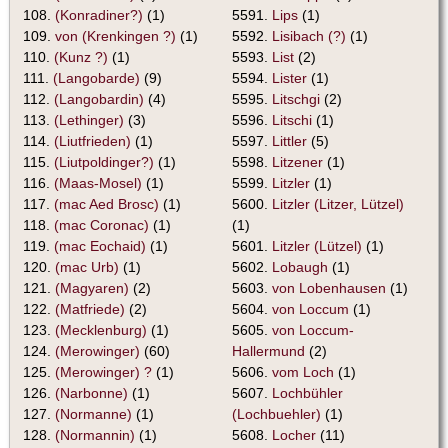
108.
(Konradiner?)
(1)
5591.
Lips
(1)
109.
von (Krenkingen ?)
(1)
5592.
Lisibach (?)
(1)
110.
(Kunz ?)
(1)
5593.
List
(2)
111.
(Langobarde)
(9)
5594.
Lister
(1)
112.
(Langobardin)
(4)
5595.
Litschgi
(2)
113.
(Lethinger)
(3)
5596.
Litschi
(1)
114.
(Liutfrieden)
(1)
5597.
Littler
(5)
115.
(Liutpoldinger?)
(1)
5598.
Litzener
(1)
116.
(Maas-Mosel)
(1)
5599.
Litzler
(1)
117.
(mac Aed Brosc)
(1)
5600.
Litzler (Litzer, Lützel)
118.
(mac Coronac)
(1)
(1)
119.
(mac Eochaid)
(1)
5601.
Litzler (Lützel)
(1)
120.
(mac Urb)
(1)
5602.
Lobaugh
(1)
121.
(Magyaren)
(2)
5603.
von Lobenhausen
(1)
122.
(Matfriede)
(2)
5604.
von Loccum
(1)
123.
(Mecklenburg)
(1)
5605.
von Loccum-
124.
(Merowinger)
(60)
Hallermund
(2)
125.
(Merowinger) ?
(1)
5606.
vom Loch
(1)
126.
(Narbonne)
(1)
5607.
Lochbühler
127.
(Normanne)
(1)
(Lochbuehler)
(1)
128.
(Normannin)
(1)
5608.
Locher
(11)