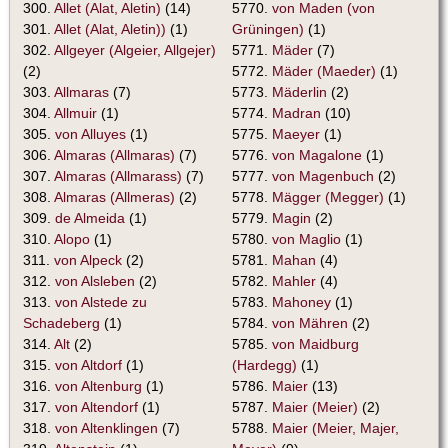
300.
Allet (Alat, Aletin)
(14)
5770.
von Maden (von
301.
Allet (Alat, Aletin))
(1)
Grüningen)
(1)
302.
Allgeyer (Algeier, Allgejer)
5771.
Mäder
(7)
(2)
5772.
Mäder (Maeder)
(1)
303.
Allmaras
(7)
5773.
Mäderlin
(2)
304.
Allmuir
(1)
5774.
Madran
(10)
305.
von Alluyes
(1)
5775.
Maeyer
(1)
306.
Almaras (Allmaras)
(7)
5776.
von Magalone
(1)
307.
Almaras (Allmarass)
(7)
5777.
von Magenbuch
(2)
308.
Almaras (Allmeras)
(2)
5778.
Mägger (Megger)
(1)
309.
de Almeida
(1)
5779.
Magin
(2)
310.
Alopo
(1)
5780.
von Maglio
(1)
311.
von Alpeck
(2)
5781.
Mahan
(4)
312.
von Alsleben
(2)
5782.
Mahler
(4)
313.
von Alstede zu
5783.
Mahoney
(1)
Schadeberg
(1)
5784.
von Mähren
(2)
314.
Alt
(2)
5785.
von Maidburg
315.
von Altdorf
(1)
(Hardegg)
(1)
316.
von Altenburg
(1)
5786.
Maier
(13)
317.
von Altendorf
(1)
5787.
Maier (Meier)
(2)
318.
von Altenklingen
(7)
5788.
Maier (Meier, Majer,