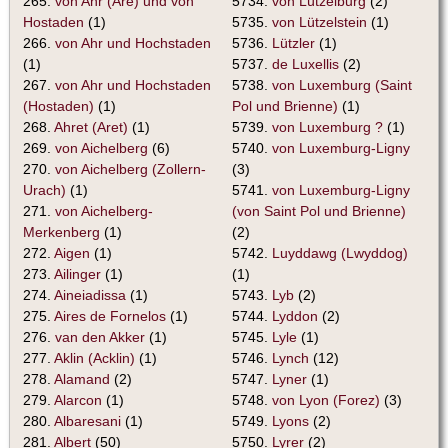
265.
von Ahr (Are) und von
5734.
von Lützelburg
(2)
Hostaden
(1)
5735.
von Lützelstein
(1)
266.
von Ahr und Hochstaden
5736.
Lützler
(1)
(1)
5737.
de Luxellis
(2)
267.
von Ahr und Hochstaden
5738.
von Luxemburg (Saint
(Hostaden)
(1)
Pol und Brienne)
(1)
268.
Ahret (Aret)
(1)
5739.
von Luxemburg ?
(1)
269.
von Aichelberg
(6)
5740.
von Luxemburg-Ligny
270.
von Aichelberg (Zollern-
(3)
Urach)
(1)
5741.
von Luxemburg-Ligny
271.
von Aichelberg-
(von Saint Pol und Brienne)
Merkenberg
(1)
(2)
272.
Aigen
(1)
5742.
Luyddawg (Lwyddog)
273.
Ailinger
(1)
(1)
274.
Aineiadissa
(1)
5743.
Lyb
(2)
275.
Aires de Fornelos
(1)
5744.
Lyddon
(2)
276.
van den Akker
(1)
5745.
Lyle
(1)
277.
Aklin (Acklin)
(1)
5746.
Lynch
(12)
278.
Alamand
(2)
5747.
Lyner
(1)
279.
Alarcon
(1)
5748.
von Lyon (Forez)
(3)
280.
Albaresani
(1)
5749.
Lyons
(2)
281.
Albert
(50)
5750.
Lyrer
(2)