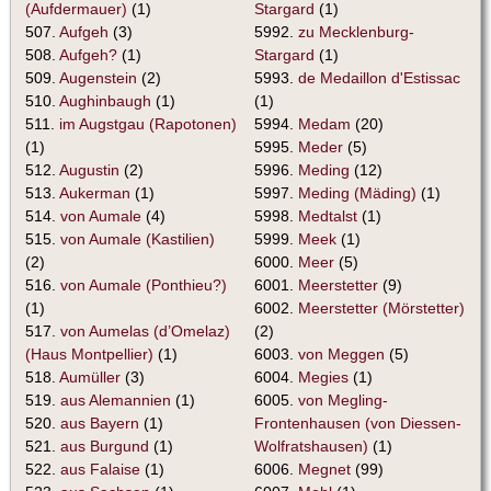
(Aufdermauer)
(1)
Stargard
(1)
507.
Aufgeh
(3)
5992.
zu Mecklenburg-
508.
Aufgeh?
(1)
Stargard
(1)
509.
Augenstein
(2)
5993.
de Medaillon d'Estissac
510.
Aughinbaugh
(1)
(1)
511.
im Augstgau (Rapotonen)
5994.
Medam
(20)
(1)
5995.
Meder
(5)
512.
Augustin
(2)
5996.
Meding
(12)
513.
Aukerman
(1)
5997.
Meding (Mäding)
(1)
514.
von Aumale
(4)
5998.
Medtalst
(1)
515.
von Aumale (Kastilien)
5999.
Meek
(1)
(2)
6000.
Meer
(5)
516.
von Aumale (Ponthieu?)
6001.
Meerstetter
(9)
(1)
6002.
Meerstetter (Mörstetter)
517.
von Aumelas (d’Omelaz)
(2)
(Haus Montpellier)
(1)
6003.
von Meggen
(5)
518.
Aumüller
(3)
6004.
Megies
(1)
519.
aus Alemannien
(1)
6005.
von Megling-
520.
aus Bayern
(1)
Frontenhausen (von Diessen-
521.
aus Burgund
(1)
Wolfratshausen)
(1)
522.
aus Falaise
(1)
6006.
Megnet
(99)