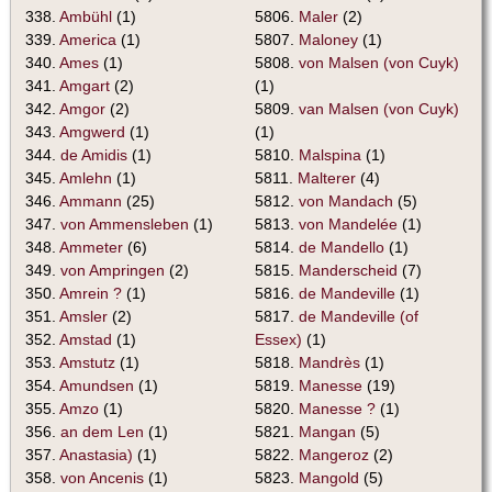
338.
Ambühl
(1)
5806.
Maler
(2)
339.
America
(1)
5807.
Maloney
(1)
340.
Ames
(1)
5808.
von Malsen (von Cuyk)
341.
Amgart
(2)
(1)
342.
Amgor
(2)
5809.
van Malsen (von Cuyk)
343.
Amgwerd
(1)
(1)
344.
de Amidis
(1)
5810.
Malspina
(1)
345.
Amlehn
(1)
5811.
Malterer
(4)
346.
Ammann
(25)
5812.
von Mandach
(5)
347.
von Ammensleben
(1)
5813.
von Mandelée
(1)
348.
Ammeter
(6)
5814.
de Mandello
(1)
349.
von Ampringen
(2)
5815.
Manderscheid
(7)
350.
Amrein ?
(1)
5816.
de Mandeville
(1)
351.
Amsler
(2)
5817.
de Mandeville (of
352.
Amstad
(1)
Essex)
(1)
353.
Amstutz
(1)
5818.
Mandrès
(1)
354.
Amundsen
(1)
5819.
Manesse
(19)
355.
Amzo
(1)
5820.
Manesse ?
(1)
356.
an dem Len
(1)
5821.
Mangan
(5)
357.
Anastasia)
(1)
5822.
Mangeroz
(2)
358.
von Ancenis
(1)
5823.
Mangold
(5)