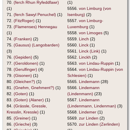
70.
(ferch Rhun Ryfeddfawr)
(1)
(1)
5556.
von Limburg (von
71.
(ferch Sawyl Penuchel)
(1)
Isenburg)
(2)
72.
(FitzRoger)
(1)
5557.
von Limburg-
73.
(Flamenses) Hennegau
Luxemburg
(1)
(1)
5558.
von Limoges
(5)
74.
(Franken)
(2)
5559.
Linch
(2)
75.
(Gausus) (Langobarden)
5560.
Linck
(1)
(3)
5561.
Linck (Link)
(1)
76.
(Gepiden)
(5)
5562.
Linckh
(2)
77.
(Geroldonen)
(1)
5563.
von Lindau-Ruppin
(1)
78.
(Gerulfinger)
(4)
5564.
von Lindau-Ruppin (von
79.
(Gisonen)
(1)
Schlesien)
(1)
80.
(Gleichen?)
(1)
5565.
Lindemann
(28)
81.
(Gnehm, Gnehment?)
(1)
5566.
Lindemann
82.
(Goten)
(1)
(Lindenmann)
(23)
83.
(Goten) (Alaner)
(1)
5567.
Lindemann
84.
(Grässle, Gressle,
(Lindenmann, Lindenman)
(3)
Kresslin, Kressle)
(1)
5568.
Lindemer
(1)
85.
(Greiner)
(1)
5569.
zur Linden
(2)
86.
(Grieche)
(3)
5570.
zur Linden (Zerlinden)