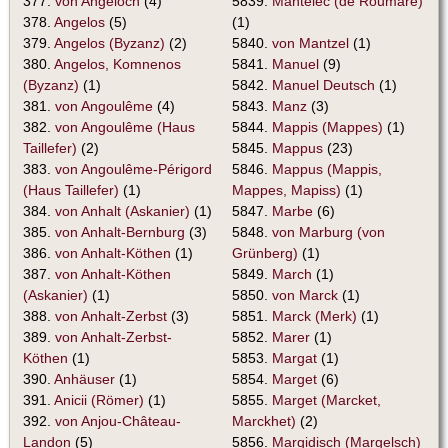
377.
von Angeloch
(4)
5839.
Mantelec (de Roumare)
378.
Angelos
(5)
(1)
379.
Angelos (Byzanz)
(2)
5840.
von Mantzel
(1)
380.
Angelos, Komnenos
5841.
Manuel
(9)
(Byzanz)
(1)
5842.
Manuel Deutsch
(1)
381.
von Angoulême
(4)
5843.
Manz
(3)
382.
von Angoulême (Haus
5844.
Mappis (Mappes)
(1)
Taillefer)
(2)
5845.
Mappus
(23)
383.
von Angoulême-Périgord
5846.
Mappus (Mappis,
(Haus Taillefer)
(1)
Mappes, Mapiss)
(1)
384.
von Anhalt (Askanier)
(1)
5847.
Marbe
(6)
385.
von Anhalt-Bernburg
(3)
5848.
von Marburg (von
386.
von Anhalt-Köthen
(1)
Grünberg)
(1)
387.
von Anhalt-Köthen
5849.
March
(1)
(Askanier)
(1)
5850.
von Marck
(1)
388.
von Anhalt-Zerbst
(3)
5851.
Marck (Merk)
(1)
389.
von Anhalt-Zerbst-
5852.
Marer
(1)
Köthen
(1)
5853.
Margat
(1)
390.
Anhäuser
(1)
5854.
Marget
(6)
391.
Anicii (Römer)
(1)
5855.
Marget (Marcket,
392.
von Anjou-Château-
Marckhet)
(2)
Landon
(5)
5856.
Margidisch (Margelsch)