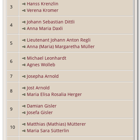
Hanss Krenzlin
3
Verena Kromer
Johann Sebastian Dittli
4
Anna Maria Daxli
Lieutenant Johann Anton Regli
5
Anna (Maria) Margaretha Müller
Michael Leonhardt
6
Agnes Wolleb
7
Josepha Arnold
Jost Arnold
8
Maria Elisa Rosalia Herger
Damian Gisler
9
Josefa Gisler
Matthias (Mathias) Mütterer
10
Maria Sara Sütterlin