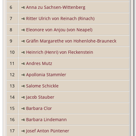
6
Anna zu Sachsen-Wittenberg
7
Ritter Ulrich von Reinach (Rinach)
8
Eleonore von Anjou (von Neapel)
9
Gräfin Margarethe von Hohenlohe-Brauneck
10
Heinrich (Henri) von Fleckenstein
11
Andres Mutz
12
Apollonia Stammler
13
Salome Schickle
14
Jacob Stauber
15
Barbara Clor
16
Barbara Lindemann
17
Josef Anton Püntener