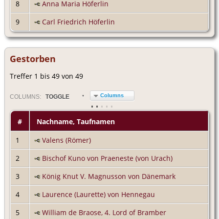
8
Anna Maria Höferlin
9
Carl Friedrich Höferlin
Gestorben
Treffer 1 bis 49 von 49
Columns
COL
UMN
S:
TOGGLE
#
Nachname, Taufnamen
1
Valens (Römer)
2
Bischof Kuno von Praeneste (von Urach)
3
König Knut V. Magnusson von Dänemark
4
Laurence (Laurette) von Hennegau
5
William de Braose, 4. Lord of Bramber