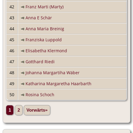
42
Franz Marti (Marty)
43
Anna E Schär
44
Anna Maria Breinig
45
Franziska Luppold
46
Elisabetha Klermond
47
Gotthard Riedi
48
Johanna Margartiha Wäber
49
Katharina Margaretha Haarbarth
50
Rosina Schoch
1
2
Vorwärts»