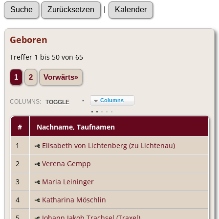
|
Geboren
Treffer 1 bis 50 von 65
1
2
Vorwärts»
Columns
COL
UMN
S:
TOGGLE
#
Nachname, Taufnamen
1
Elisabeth von Lichtenberg (zu Lichtenau)
2
Verena Gempp
3
Maria Leininger
4
Katharina Möschlin
5
Johann Jakob Trachsel (Traxel)