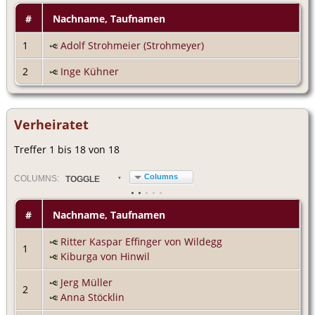
#
Nachname, Taufnamen
1
Adolf Strohmeier (Strohmeyer)
2
Inge Kühner
Verheiratet
Treffer 1 bis 18 von 18
Columns
COL
UMN
S:
TOGGLE
#
Nachname, Taufnamen
Ritter Kaspar Effinger von Wildegg
1
Kiburga von Hinwil
Jerg Müller
2
Anna Stöcklin