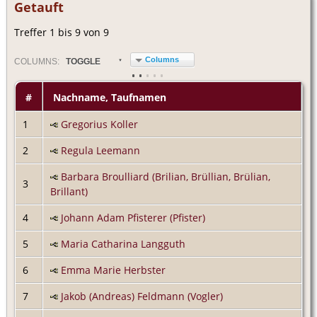
Getauft
Treffer 1 bis 9 von 9
Columns
COL
UMN
S:
TOGGLE
#
Nachname, Taufnamen
1
Gregorius Koller
2
Regula Leemann
Barbara Broulliard (Brilian, Brüllian, Brülian,
3
Brillant)
4
Johann Adam Pfisterer (Pfister)
5
Maria Catharina Langguth
6
Emma Marie Herbster
7
Jakob (Andreas) Feldmann (Vogler)